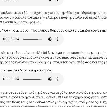
 επιλέγετε μια θέση ταχύτητας εκτός της θέσης στάθμευσης, μπορ
α. Αυτό προκαλείται από την ελαφρά επαφή μεταξύ του περιβλήματ
απελευθέρωση του φρένου.
 "κλικ", συριγμός, ή ξαφνικός θόρυβος από το δάπεδο του οχή
 είναι σταθμευμένο, το
Model 3
ανοίγει τους επαφείς της μπαταρία
ς ο ήχος ακούγεται όταν εκκινείτε το όχημα αφού έχει παραμείνει 
ής τάσης κλείνουν το κύκλωμα μεταξύ του οχήματός σας και της μ
ιμο από τα ελαστικά ή τα φρένα
έχετε σταθμεύσει το όχημά σας για μεγάλο χρονικό διάστημα και επ
σετε αυτόν τον ήχο. Αυτό συμβαίνει επειδή το όχημά σας χρησιμοπο
ούς στη θέση τους όταν είναι επιλεγμένη η σχέση στάθμευσης. Ο ή
ευθερωθούν από τους ρότορες και μπορεί να είναι αρκετά δυνατός