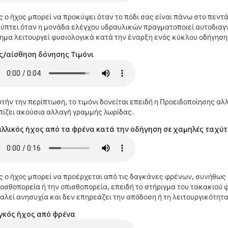
ς ο ήχος μπορεί να προκύψει όταν το πόδι σας είναι πάνω στο πεντά
ύπτει όταν η μονάδα ελέγχου υδραυλικών πραγματοποιεί αυτοδιαγν
ημα λειτουργεί φυσιολογικά κατά την έναρξη ενός κύκλου οδήγηση
ς/αίσθηση δόνησης
Τιμόνι
υτήν την περίπτωση, το τιμόνι δονείται επειδή η Προειδοποίησης αλ
πίζει ακούσια αλλαγή γραμμής λωρίδας.
λλικός ήχος από τα φρένα κατά την οδήγηση σε χαμηλές ταχύτ
ς ο ήχος μπορεί να προέρχεται από τις δαγκάνες φρένων, συνήθως 
οσθοπορεία ή την οπισθοπορεία, επειδή το στήριγμα του τακακιού
αλεί ανησυχία και δεν επηρεάζει την απόδοση ή τη λειτουργικότητα
γκός ήχος από φρένα