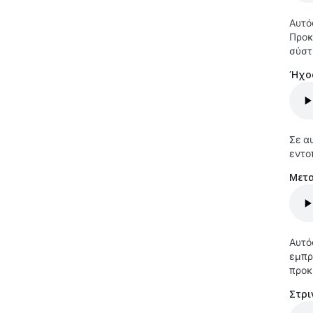
Αυτό
Προκ
σύστ
Ήχο
Σε α
εντο
Μετα
Αυτό
εμπρ
προκ
Στρι