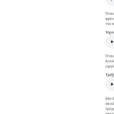
Όταν
φρέν
την 
Ήχος
Όταν
Αυτό
υψηλ
Τρίξ
Εάν 
ακού
τροχ
απελ