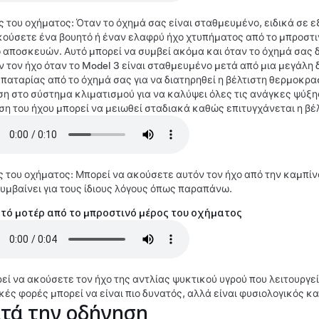
ς του οχήματος: Όταν το όχημά σας είναι σταθμευμένο, ειδικά σε 
κούσετε ένα βουητό ή έναν ελαφρύ ήχο χτυπήματος από το μπροστι
 αποσκευών. Αυτό μπορεί να συμβεί ακόμα και όταν το όχημά σας δ
ν τον ήχο όταν το
Model 3
είναι σταθμευμένο μετά από μια μεγάλη δ
μπαταρίας από το όχημά σας για να διατηρηθεί η βέλτιστη θερμοκρα
ση στο σύστημα κλιματισμού για να καλύψει όλες τις ανάγκες ψύξη
ση του ήχου μπορεί να μειωθεί σταδιακά καθώς επιτυγχάνεται η βέ
ς του οχήματος: Μπορεί να ακούσετε αυτόν τον ήχο από την καμπί
συμβαίνει για τους ίδιους λόγους όπως παραπάνω.
τό μοτέρ από το μπροστινό μέρος του οχήματος
εί να ακούσετε τον ήχο της αντλίας ψυκτικού υγρού που λειτουργεί
κές φορές μπορεί να είναι πιο δυνατός, αλλά είναι φυσιολογικός κα
τά την οδήγηση