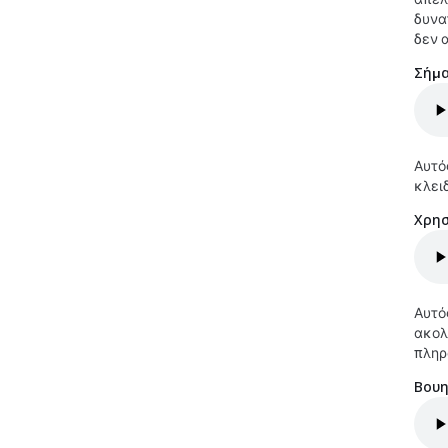
δυνα
δεν 
Σήμα
Αυτό
κλει
Χρησ
Αυτό
ακολ
πληρ
Βουη