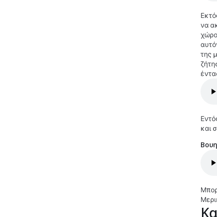
Εκτό
να α
χώρο
αυτό
της 
ζήτη
έντα
Εντό
και 
Βουη
Μπορ
Μερι
Κα