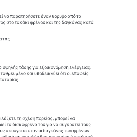
εί να παρατηρήσετε έναν θόρυβο από τα
ος στο τακάκι φρένου και της δαγκάνας κατά
ματος
ς υψηλής τάσης για εξοικονόμηση ενέργειας.
σταθμευμένο και υποδεικνύει ότι οι επαφείς
παταρίας.
ιλέξετε τη σχέση πορείας, μπορεί να
ιεί τα δισκόφρενα του για να συγκρατεί τους
χος ακούγεται όταν οι δαγκάνες των φρένων
, ειδικά σε χαμηλές θερμοκρασίες ή μετά από