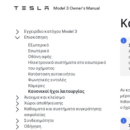
Model 3 Owner's Manual
Κ
Εγχειρίδιο κατόχου Model 3
Επισκόπηση
Εξωτερικό
Εσωτερικό
Οθόνη αφής
Ηλεκτρονικά συστήματα στο εσωτερικό
του οχήματος
Κατάσταση αυτοκινήτου
Φωνητικές εντολές
Κάμερες
Αν κ
Κανονικοί ήχοι λειτουργίας
μέρο
Άνοιγμα και κλείσιμο
πιθα
Χώροι αποθήκευσης
ο ήχο
Καθίσματα και συστήματα συγκράτησης
ασφαλείας
Συνδεσιμότητα
Οδήγηση