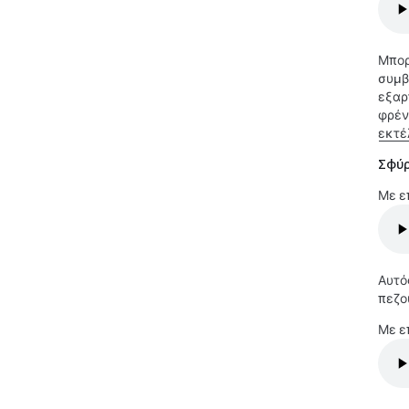
Μπορ
συμβ
εξαρ
φρέν
εκτέ
Σφύρ
Με ε
Αυτό
πεζο
Με ε