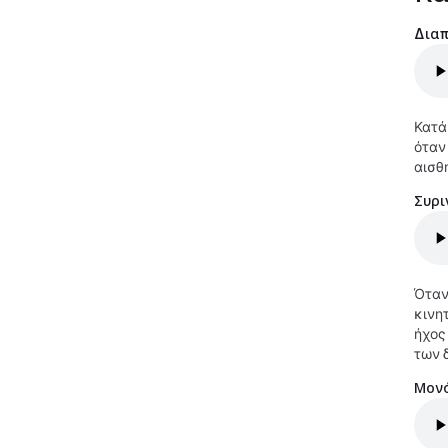
Διαπ
Κατά
όταν
αισθ
Συρι
Όταν
κινη
ήχος
των 
Μονό