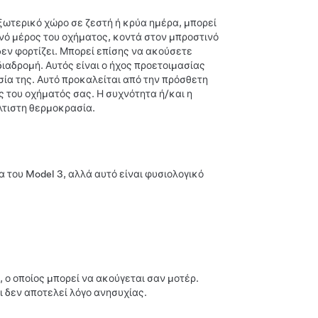
εξωτερικό χώρο σε ζεστή ή κρύα ημέρα, μπορεί
νό μέρος του οχήματος, κοντά στον μπροστινό
εν φορτίζει. Μπορεί επίσης να ακούσετε
ιαδρομή. Αυτός είναι ο ήχος προετοιμασίας
σία της. Αυτό προκαλείται από την πρόσθετη
ς του οχήματός σας. Η συχνότητα ή/και η
λτιστη θερμοκρασία.
να του
Model 3
, αλλά αυτό είναι φυσιολογικό
, ο οποίος μπορεί να ακούγεται σαν μοτέρ.
ι δεν αποτελεί λόγο ανησυχίας.