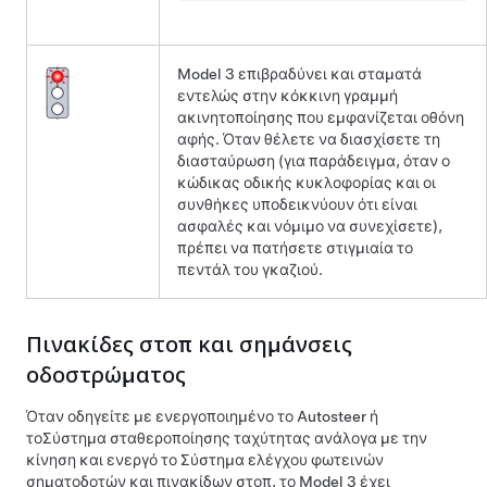
Model 3
επιβραδύνει και σταματά
εντελώς στην κόκκινη γραμμή
ακινητοποίησης που εμφανίζεται
οθόνη
αφής
. Όταν θέλετε να διασχίσετε τη
διασταύρωση (για παράδειγμα, όταν ο
κώδικας οδικής κυκλοφορίας και οι
συνθήκες υποδεικνύουν ότι είναι
ασφαλές και νόμιμο να συνεχίσετε),
πρέπει να πατήσετε στιγμιαία το
πεντάλ του γκαζιού.
Πινακίδες στοπ και σημάνσεις
οδοστρώματος
Όταν οδηγείτε με ενεργοποιημένο το
Autosteer
ή
το
Σύστημα σταθεροποίησης ταχύτητας ανάλογα με την
κίνηση
και ενεργό το
Σύστημα ελέγχου φωτεινών
σηματοδοτών και πινακίδων στοπ
, το
Model 3
έχει