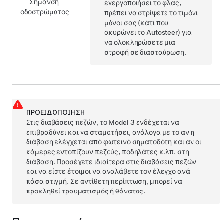
Σήμανση
ενεργοποιήσει το φλας,
οδοστρώματος
πρέπει να στρίψετε το
τιμόνι
μόνοι σας (κάτι που
ακυρώνει το
Autosteer
) για
να ολοκληρώσετε μια
στροφή σε διασταύρωση.
ΠΡΟΕΙΔΟΠΟΊΗΣΗ
Στις διαβάσεις πεζών, το
Model 3
ενδέχεται να
επιβραδύνει και να σταματήσει, ανάλογα με το αν η
διάβαση ελέγχεται από φωτεινό σηματοδότη και αν οι
κάμερες εντοπίζουν πεζούς, ποδηλάτες κ.λπ. στη
διάβαση. Προσέχετε ιδιαίτερα στις διαβάσεις πεζών
και να είστε έτοιμοι να αναλάβετε τον έλεγχο ανά
πάσα στιγμή. Σε αντίθετη περίπτωση, μπορεί να
προκληθεί τραυματισμός ή θάνατος.