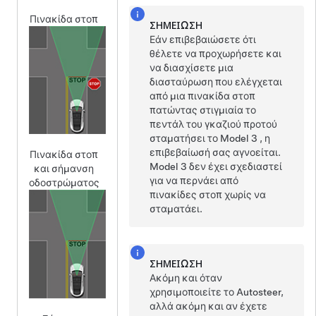
Πινακίδα στοπ
ΣΗΜΕΊΩΣΗ
Εάν επιβεβαιώσετε ότι
θέλετε να προχωρήσετε και
να διασχίσετε μια
διασταύρωση που ελέγχεται
από μια πινακίδα στοπ
πατώντας στιγμιαία το
πεντάλ του γκαζιού προτού
σταματήσει το
Model 3
, η
επιβεβαίωσή σας αγνοείται.
Πινακίδα στοπ
Model 3
δεν έχει σχεδιαστεί
και σήμανση
για να περνάει από
οδοστρώματος
πινακίδες στοπ χωρίς να
σταματάει.
ΣΗΜΕΊΩΣΗ
Ακόμη και όταν
χρησιμοποιείτε το
Autosteer
,
αλλά ακόμη και αν έχετε