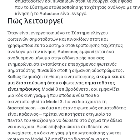
σηματοδοτών και πινακίδων στοπ
λειτουργεί κάθε φορά
που το
Σύστημα σταθεροποίησης ταχύτητας ανάλογα με την
κίνηση
ή το
Autosteer
είναι ενεργό.
Πώς λειτουργεί
Όταν είναι ενεργοποιημένο το
Σύστημα ελέγχου
φωτεινών σηματοδοτών και πινακίδων στοπ
και
χρησιμοποιείτε το
Σύστημα σταθεροποίησης ταχύτητας
ανάλογα με την κίνηση
,
Autosteer
, εμφανίζεται ένα
αναδυόμενο μήνυμα στην
οθόνη αφής
που σας
ενημερώνει ότι εντοπίστηκε επερχόμενος φωτεινός
σηματοδότης, πινακίδα στοπ ή σήμανση οδοστρώματος.
Καθώς πλησιάζει τη θέση ακινητοποίησης,
ακόμα και σε
μια διασταύρωση όπου ο φωτεινός σηματοδότης
είναι πράσινος,
Model 3
επιβραδύνεται και εμφανίζει
μια κόκκινη γραμμή που υποδεικνύει πού θα
ακινητοποιηθεί το
Model 3
. Για να διασχίσετε τη
διασταύρωση —ακόμα και όταν ο φωτεινός σηματοδότης
είναι πράσινος— πρέπει να πατήσετε στιγμιαία το
πεντάλ του γκαζιού για να δώσετε στο όχημα την άδεια
να συνεχίσει. Αφού επιβεβαιώσετε ότι θέλετε να
συνεχίσετε, η κόκκινη γραμμή ακινητοποίησης γίνεται
γκρι και το
Model 3
διασχίζει τη διασταύρωση και