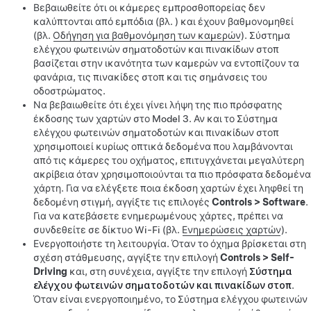
Βεβαιωθείτε ότι οι κάμερες εμπροσθοπορείας δεν
καλύπτονται από εμπόδια (βλ. ) και έχουν βαθμονομηθεί
(βλ.
Οδήγηση για βαθμονόμηση των καμερών
).
Σύστημα
ελέγχου φωτεινών σηματοδοτών και πινακίδων στοπ
βασίζεται στην ικανότητα των καμερών να εντοπίζουν τα
φανάρια, τις πινακίδες στοπ και τις σημάνσεις του
οδοστρώματος.
Να βεβαιωθείτε ότι έχει γίνει λήψη της πιο πρόσφατης
έκδοσης των χαρτών στο
Model 3
. Αν και το Σύστημα
ελέγχου φωτεινών σηματοδοτών και πινακίδων στοπ
χρησιμοποιεί κυρίως οπτικά δεδομένα που λαμβάνονται
από τις κάμερες του οχήματος, επιτυγχάνεται μεγαλύτερη
ακρίβεια όταν χρησιμοποιούνται τα πιο πρόσφατα δεδομένα
χάρτη. Για να ελέγξετε ποια έκδοση χαρτών έχει ληφθεί τη
δεδομένη στιγμή, αγγίξτε τις επιλογές
Controls
>
Software
.
Για να κατεβάσετε ενημερωμένους χάρτες, πρέπει να
συνδεθείτε σε δίκτυο Wi-Fi (βλ.
Ενημερώσεις χαρτών
).
Ενεργοποιήστε τη λειτουργία. Όταν το όχημα βρίσκεται στη
σχέση στάθμευσης, αγγίξτε την επιλογή
Controls
>
Self-
Driving
και, στη συνέχεια, αγγίξτε την επιλογή
Σύστημα
ελέγχου φωτεινών σηματοδοτών και πινακίδων στοπ
.
Όταν είναι ενεργοποιημένο, το
Σύστημα ελέγχου φωτεινών