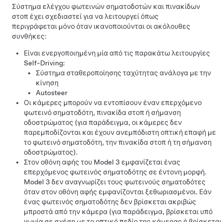
Σύστημα ελέγχου φωτεινών σηματοδοτών και πινακίδων
στοπ
έχει σχεδιαστεί για να λειτουργεί όπως
περιγράφεται μόνο όταν ικανοποιούνται οι ακόλουθες
συνθήκες:
Είναι ενεργοποιημένη μία από τις παρακάτω λειτουργίες
Self-Driving
:
Σύστημα σταθεροποίησης ταχύτητας ανάλογα με την
κίνηση
Autosteer
Οι κάμερες μπορούν να εντοπίσουν έναν επερχόμενο
φωτεινό σηματοδότη, πινακίδα στοπ ή σήμανση
οδοστρώματος (για παράδειγμα, οι κάμερες δεν
παρεμποδίζονται και έχουν ανεμπόδιστη οπτική επαφή με
το φωτεινό σηματοδότη, την πινακίδα στοπ ή τη σήμανση
οδοστρώματος).
Στον
οθόνη αφής
του
Model 3
εμφανίζεται ένας
επερχόμενος φωτεινός σηματοδότης σε έντονη μορφή.
Model 3
δεν αναγνωρίζει τους φωτεινούς σηματοδότες
όταν στον
οθόνη αφής
εμφανίζονται ξεθωριασμένοι. Εάν
ένας φωτεινός σηματοδότης δεν βρίσκεται ακριβώς
μπροστά από την κάμερα (για παράδειγμα, βρίσκεται υπό
γωνία σε σχέση με το οπτικό πεδίο της κάμερας ή βρίσκεται