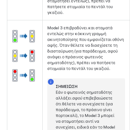
σταματήσει εντελώς), πρέπει να
πατήσετε στιγμιαία το πεντάλ του
γκαζιού.
Model 3
επιβραδύνει και σταματά
εντελώς στην κόκκινη γραμμή
ακινητοποίησης που εμφανίζεται
οθόνη
αφής
. Όταν θέλετε να διασχίσετε τη
διασταύρωση (για παράδειγμα, αφού
ανάψει ο πράσινος φωτεινός
σηματοδότης), πρέπει να πατήσετε
στιγμιαία το πεντάλ του γκαζιού.
ΣΗΜΕΊΩΣΗ
Εάν ο φωτεινός σηματοδότης
αλλάξει
αφού
επιβεβαιώσετε
ότι θέλετε να συνεχίσετε (για
παράδειγμα, το πράσινο γίνει
πορτοκαλί), το
Model 3
μπορεί
να σταματήσει αντί να
συνεχίσει, ειδικά εάν το
Model