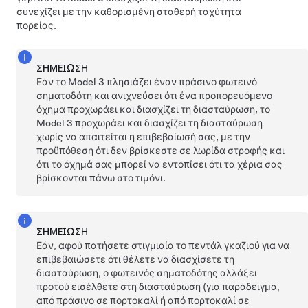
συνεχίζει με την καθορισμένη σταθερή ταχύτητα
πορείας.
ΣΗΜΕΊΩΣΗ
Εάν το
Model 3
πλησιάζει έναν πράσινο φωτεινό
σηματοδότη και ανιχνεύσει ότι ένα προπορευόμενο
όχημα προχωράει και διασχίζει τη διασταύρωση, το
Model 3
προχωράει και διασχίζει τη διασταύρωση
χωρίς να απαιτείται η επιβεβαίωσή σας, με την
προϋπόθεση ότι δεν βρίσκεστε σε λωρίδα στροφής και
ότι το όχημά σας μπορεί να εντοπίσει ότι τα χέρια σας
βρίσκονται πάνω στο
τιμόνι
.
ΣΗΜΕΊΩΣΗ
Εάν, αφού πατήσετε στιγμιαία το πεντάλ γκαζιού για να
επιβεβαιώσετε ότι θέλετε να διασχίσετε τη
διασταύρωση, ο φωτεινός σηματοδότης αλλάξει
προτού εισέλθετε στη διασταύρωση (για παράδειγμα,
από πράσινο σε πορτοκαλί ή από πορτοκαλί σε