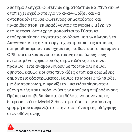
Σύστημα ελέγχου φωτεινών σηματοδοτών και πινακίδων
στοπ
έχει σχεδιαστεί για να αναγνωρίζει και να
ανταποκρίνεται σε φωτεινούς σηματοδότες και
πινακίδες στοπ, επιβραδύνοντας το
Model 3
μέχρι να
σταματήσει, όταν χρησιμοποιείται το Σύστημα
σταθεροποίησης ταχύτητας ανάλογα με την κίνηση
ή το
Autosteer
.
Αυτή η λειτουργία χρησιμοποιεί τις κάμερες
εμπροσθοπορείας του οχήματος, καθώς και τα δεδομένα
GPS, και επιβραδύνει το αυτοκίνητο σε όλους τους
εντοπισμένους φωτεινούς σηματοδότες είτε είναι
πράσινοι, είτε αναβοσβήνουν με πορτοκαλί ή είναι
σβηστοί, καθώς και στις πινακίδες στοπ και ορισμένες
σημάνσεις οδοστρώματος. Καθώς το
Model 3
πλησιάζει
μια διασταύρωση, εμφανίζεται μια ειδοποίηση στον
οθόνη αφής
που υποδεικνύει την πρόθεση επιβράδυνσης.
Πρέπει να επιβεβαιώσετε ότι θέλετε να συνεχίσετε,
διαφορετικά το
Model 3
θα σταματήσει στην κόκκινη
γραμμή που εμφανίζεται στην απεικόνιση της οδήγησης
στον
οθόνη αφής
.
ΠΡΟΕΙΔΟΠΟΊΗΣΗ