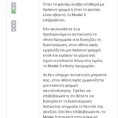
Όταν το φανάρι ανάβει σταθερά με
πράσινο χρώμα ή όταν το φανάρι
είναι σβηστό, το
Model 3
επιβραδύνει.
Εάν ακολουθείτε ένα
προπορευόμενο αυτοκίνητο το
οποίο προχωράει και διασχίζει τη
διασταύρωση, στον
οθόνη αφής
εμφανίζεται μια πράσινη γραμμή
στοπ και εφόσον τα χέρια σας
έχουν εντοπιστεί πάνω στο
τιμόνι
,
το
Model 3
επίσης προχωράει.
Αν δεν υπάρχει αυτοκίνητο μπροστά
σας, στον
οθόνη αφής
εμφανίζεται
μια κόκκινη γραμμή
ακινητοποίησης.
Πρέπει να
επιβεβαιώσετε ότι θέλετε να
διασχίσετε τη διασταύρωση
πατώντας στιγμιαία το πεντάλ του
γκαζιού. Εάν δεν επιβεβαιώσετε, το
Model 3
σταματά στην κόκκινη