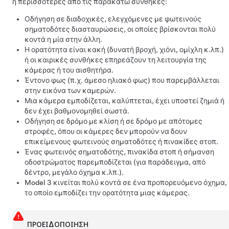
ή περισσότερες από τις παρακάτω συνθήκες:
Οδήγηση σε διαδοχικές, ελεγχόμενες με φωτεινούς
σηματοδότες διασταυρώσεις, οι οποίες βρίσκονται πολύ
κοντά η μία στην άλλη.
Η ορατότητα είναι κακή (δυνατή βροχή, χιόνι, ομίχλη κ.λπ.)
ή οι καιρικές συνθήκες επηρεάζουν τη λειτουργία της
κάμερας
ή του αισθητήρα
.
Έντονο φως (π.χ. άμεσο ηλιακό φως) που παρεμβάλλεται
στην εικόνα των καμερών.
Μια κάμερα εμποδίζεται, καλύπτεται, έχει υποστεί ζημιά ή
δεν έχει βαθμονομηθεί σωστά.
Οδήγηση σε δρόμο με κλίση ή σε δρόμο με απότομες
στροφές, όπου οι κάμερες δεν μπορούν να δουν
επικείμενους φωτεινούς σηματοδότες ή πινακίδες στοπ.
Ένας φωτεινός σηματοδότης, πινακίδα στοπ ή σήμανση
οδοστρώματος παρεμποδίζεται (για παράδειγμα, από
δέντρο, μεγάλο όχημα κ.λπ.).
Model 3
κινείται πολύ κοντά σε ένα προπορευόμενο όχημα,
το οποίο εμποδίζει την ορατότητα μιας κάμερας.
ΠΡΟΕΙΔΟΠΟΊΗΣΗ