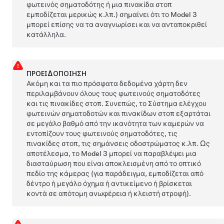
φωτεινός σηματοδότης ή μια πινακίδα στοπ
εμποδίζεται μερικώς κ.λπ.) σημαίνει ότι το
Model 3
μπορεί επίσης να τα αναγνωρίσει και να ανταποκριθεί
κατάλληλα.
ΠΡΟΕΙΔΟΠΟΊΗΣΗ
Ακόμη και τα πιο πρόσφατα δεδομένα χάρτη δεν
περιλαμβάνουν όλους τους φωτεινούς σηματοδότες
και τις πινακίδες στοπ. Συνεπώς, το Σύστημα ελέγχου
φωτεινών σηματοδοτών και πινακίδων στοπ εξαρτάται
σε μεγάλο βαθμό από την ικανότητα των καμερών να
εντοπίζουν τους φωτεινούς σηματοδότες, τις
πινακίδες στοπ, τις σημάνσεις οδοστρώματος κ.λπ. Ως
αποτέλεσμα, το
Model 3
μπορεί να παραβλέψει μια
διασταύρωση που είναι αποκλεισμένη από το οπτικό
πεδίο της κάμερας (για παράδειγμα, εμποδίζεται από
δέντρο ή μεγάλο όχημα ή αντικείμενο ή βρίσκεται
κοντά σε απότομη ανωφέρεια ή κλειστή στροφή).