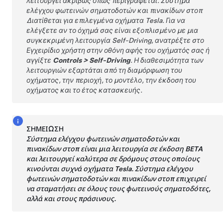
λειτουργεί ακριβώς όπως περιγράφεται.
Σύστημα
ελέγχου φωτεινών σηματοδοτών και πινακίδων στοπ
Διατίθεται για επιλεγμένα οχήματα Tesla. Για να
ελέγξετε αν το όχημά σας είναι εξοπλισμένο με μια
συγκεκριμένη λειτουργία
Self-Driving
, ανατρέξτε στο
Εγχειρίδιο χρήστη στην οθόνη αφής του οχήματός σας ή
αγγίξτε
Controls
>
Self-Driving
. Η διαθεσιμότητα των
λειτουργιών εξαρτάται από τη διαμόρφωση του
οχήματος, την περιοχή, το μοντέλο, την έκδοση του
οχήματος και το έτος κατασκευής.
ΣΗΜΕΊΩΣΗ
Σύστημα ελέγχου φωτεινών σηματοδοτών και
πινακίδων στοπ
είναι μια λειτουργία σε έκδοση BETA
και λειτουργεί καλύτερα σε δρόμους στους οποίους
κινούνται συχνά οχήματα Tesla.
Σύστημα ελέγχου
φωτεινών σηματοδοτών και πινακίδων στοπ
επιχειρεί
να σταματήσει σε όλους τους φωτεινούς σηματοδότες,
αλλά και στους πράσινους.