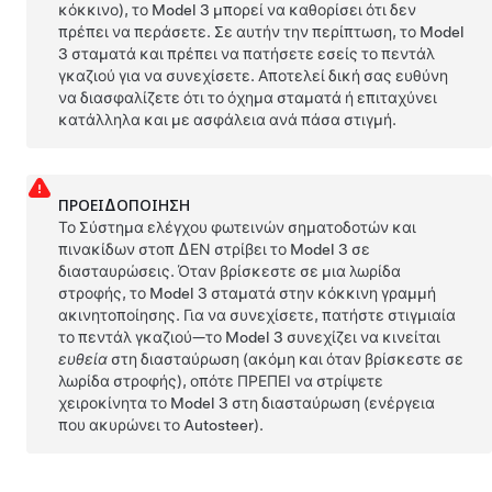
κόκκινο), το
Model 3
μπορεί να καθορίσει ότι δεν
πρέπει να περάσετε. Σε αυτήν την περίπτωση, το
Model
3
σταματά και πρέπει να πατήσετε εσείς το πεντάλ
γκαζιού για να συνεχίσετε. Αποτελεί δική σας ευθύνη
να διασφαλίζετε ότι το όχημα σταματά ή επιταχύνει
κατάλληλα και με ασφάλεια ανά πάσα στιγμή.
ΠΡΟΕΙΔΟΠΟΊΗΣΗ
Το Σύστημα ελέγχου φωτεινών σηματοδοτών και
πινακίδων στοπ ΔΕΝ στρίβει το
Model 3
σε
διασταυρώσεις. Όταν βρίσκεστε σε μια λωρίδα
στροφής, το
Model 3
σταματά στην κόκκινη γραμμή
ακινητοποίησης. Για να συνεχίσετε, πατήστε στιγμιαία
το πεντάλ γκαζιού—το
Model 3
συνεχίζει να κινείται
ευθεία
στη διασταύρωση (ακόμη και όταν βρίσκεστε σε
λωρίδα στροφής), οπότε ΠΡΕΠΕΙ να στρίψετε
χειροκίνητα το
Model 3
στη διασταύρωση
(ενέργεια
που ακυρώνει το
Autosteer
).