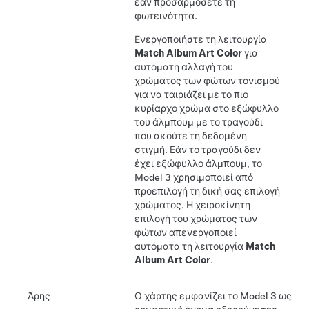
εάν προσαρμόσετε τη
φωτεινότητα.
Ενεργοποιήστε τη λειτουργία
Match Album Art Color
για
αυτόματη αλλαγή του
χρώματος των φώτων τονισμού
για να ταιριάζει με το πιο
κυρίαρχο χρώμα στο εξώφυλλο
του άλμπουμ με το τραγούδι
που ακούτε τη δεδομένη
στιγμή. Εάν το τραγούδι δεν
έχει εξώφυλλο άλμπουμ, το
Model 3
χρησιμοποιεί από
προεπιλογή τη δική σας επιλογή
χρώματος. Η χειροκίνητη
επιλογή του χρώματος των
φώτων απενεργοποιεί
αυτόματα τη λειτουργία
Match
Album Art Color
.
Άρης
Ο χάρτης εμφανίζει το
Model 3
ως