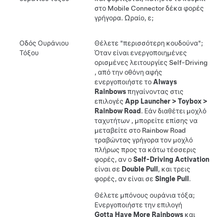
στο Mobile Connector δέκα φορές
γρήγορα. Ωραίο, ε;
Οδός Ουράνιου
Θέλετε "περισσότερη κουδούνα";
Τόξου
Όταν είναι ενεργοποιημένες
ορισμένες λειτουργίες
Self-Driving
, από την οθόνη αφής
ενεργοποιήστε το
Always
Rainbows
πηγαίνοντας στις
επιλογές
App Launcher
>
Toybox
>
Rainbow Road
.
Εάν διαθέτει μοχλό
ταχυτήτων
, μπορείτε επίσης να
μεταβείτε στο Rainbow Road
τραβώντας γρήγορα τον μοχλό
πλήρως προς τα κάτω
τέσσερις
φορές, αν ο
Self-Driving Activation
είναι σε
Double Pull
, και τρεις
φορές, αν είναι σε
Single Pull
.
Θέλετε μπόνους ουράνια τόξα;
Ενεργοποιήστε την επιλογή
Gotta Have More Rainbows
και