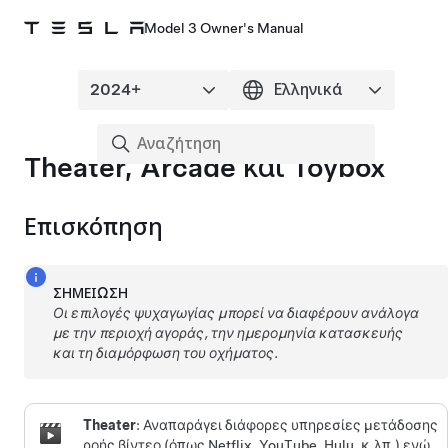
Model 3 Owner's Manual
Theater, Arcade και Toybox
Επισκόπηση
ΣΗΜΕΊΩΣΗ
Οι επιλογές ψυχαγωγίας μπορεί να διαφέρουν ανάλογα
με την περιοχή αγοράς, την ημερομηνία κατασκευής
και τη διαμόρφωση του οχήματος.
Theater
: Αναπαράγει διάφορες υπηρεσίες μετάδοσης
ροής βίντεο (όπως Netflix, YouTube, Hulu, κ.λπ.) ενώ