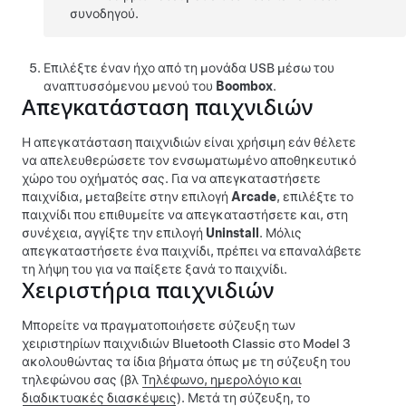
συνοδηγού.
Επιλέξτε έναν ήχο από τη μονάδα USB μέσω του
αναπτυσσόμενου μενού του
Boombox
.
Απεγκατάσταση παιχνιδιών
Η απεγκατάσταση παιχνιδιών είναι χρήσιμη εάν θέλετε
να απελευθερώσετε τον ενσωματωμένο αποθηκευτικό
χώρο του οχήματός σας. Για να απεγκαταστήσετε
παιχνίδια, μεταβείτε στην επιλογή
Arcade
, επιλέξτε το
παιχνίδι που επιθυμείτε να απεγκαταστήσετε και, στη
συνέχεια, αγγίξτε την επιλογή
Uninstall
. Μόλις
απεγκαταστήσετε ένα παιχνίδι, πρέπει να επαναλάβετε
τη λήψη του για να παίξετε ξανά το παιχνίδι.
Χειριστήρια παιχνιδιών
Μπορείτε να πραγματοποιήσετε σύζευξη των
χειριστηρίων παιχνιδιών Bluetooth Classic στο
Model 3
ακολουθώντας τα ίδια βήματα όπως με τη σύζευξη του
τηλεφώνου σας (βλ
Τηλέφωνο, ημερολόγιο και
διαδικτυακές διασκέψεις
). Μετά τη σύζευξη, το