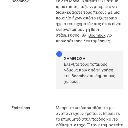
Boombox
Εάν το
Model 3
διαθέτει Σύστημα
προστασίας πεζών, μπορείτε να
διασκεδάζετε τους πεζούς με μια
ποικιλία ήχων από το εξωτερικό
ηχείο του οχήματός σας όταν είναι
ενεργοποιημένη η θέση
στάθμευσης. Βλ.
Boombox
για
περισσότερες λεπτομέρειες.
ΣΗΜΕΊΩΣΗ
Ελέγξτε τους τοπικούς
νόμους πριν από τη χρήση
του Boombox σε δημόσιους
χώρους.
Emissions
Μπορείτε να διασκεδάσετε με
αναπάντεχους τρόπους. Επιλέξτε
το επιθυμητό στυλ πορδής και το
κάθισμα-στόχο. Όταν ετοιμαστείτε