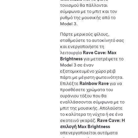
τονισμού θα πάλλονται
σύμφωνα με το μπιτ και τον
ρυθμό της μουσικής από το
Model 3
.
Πάρτε μερικούς φίλους,
σταθμεύστε το αυτοκίνητό σας
και ενεργοποιήστε τη
λειτουργία
Rave Cave: Max
Brightness
για μετατρέψετε το
Model 3
σε έναν
εξατομικευμένο χώρο ρέιβ
πάρτι με μέγιστη φωτεινότητα.
Επιλέξτε
Rainbow Rave
για να
προσθέσετε χρώματα του
ουράνιου τόξου που θα
εναλλάσσονται σύμφωνα με το
μπιτ της μουσικής. Απολαύστε
το καλύτερα τη νύχτα ή σε ένα
σκοτεινό γκαράζ.
Rave Cave: Η
επιλογή Max Brightness
απενεργοποιείται αυτόματα