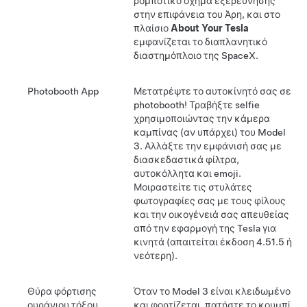
ρομποτικό όχημα εξερεύνησης
στην επιφάνεια του Άρη, και στο
πλαίσιο
About Your Tesla
εμφανίζεται το διαπλανητικό
διαστημόπλοιο της SpaceX.
Photobooth App
Μετατρέψτε το αυτοκίνητό σας σε
photobooth! Τραβήξτε selfie
χρησιμοποιώντας την κάμερα
καμπίνας (αν υπάρχει) του
Model
3
. Αλλάξτε την εμφάνισή σας με
διασκεδαστικά φίλτρα,
αυτοκόλλητα και emoji.
Μοιραστείτε τις στυλάτες
φωτογραφίες σας με τους φίλους
και την οικογένειά σας απευθείας
από την εφαρμογή της Tesla για
κινητά (απαιτείται έκδοση 4.51.5 ή
νεότερη).
Θύρα φόρτισης
Όταν το
Model 3
είναι κλειδωμένο
ουράνιου τόξου
και φορτίζεται, πατήστε το κουμπί