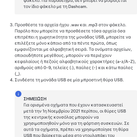
φάκελο. Για παράδειγμα, δεν μπορεί να μοιράζεται
τον ίδιο φάκελο με τη Dashcam.
Προσθέστε τα αρχεία ήχου .wav και .mp3 στον φάκελο.
Παρόλο που μπορείτε να προσθέσετε τόσα αρχεία όσα
επιτρέπει η χωρητικότητα της μονάδας USB, μπορείτε να
επιλέξετε μόνο κάποιο από τα πέντε πρώτα, όπως
εμφανίζονται με αλφαβητική σειρά. Τα ονόματα αρχείων,
οποιουδήποτε μεγέθους, μπορούν να περιέχουν
κεφαλαίους ή πεζούς αλφαβητικούς χαρακτήρες (a-z/A-Z),
αριθμούς από 0-9, τελείες (.), παύλες (-) και κάτω παύλες
(_).
Συνδέστε τη μονάδα USB σε μία μπροστινή θύρα USB.
ΣΗΜΕΊΩΣΗ
Για ορισμένα οχήματα που έχουν κατασκευαστεί
μετά την 1η Νοεμβρίου 2021 περίπου, οι θύρες USB
της κεντρικής κονσόλας μπορούν να
χρησιμοποιηθούν μόνο για τη φόρτιση συσκευών. Σε
αυτά τα οχήματα, πρέπει να χρησιμοποίησε τη θύρα
USB που βρίσκεται μέσα στο ντουλαπάκι του