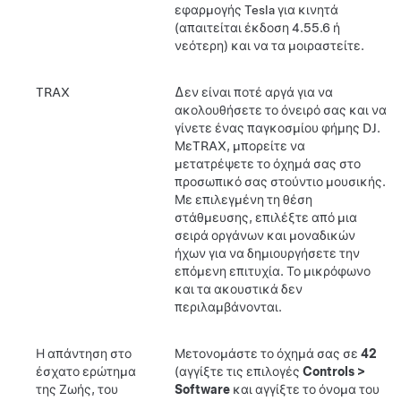
εφαρμογής Tesla για κινητά
(απαιτείται έκδοση 4.55.6 ή
νεότερη) και να τα μοιραστείτε.
TRAX
Δεν είναι ποτέ αργά για να
ακολουθήσετε το όνειρό σας και να
γίνετε ένας παγκοσμίου φήμης DJ.
Με
TRAX
, μπορείτε να
μετατρέψετε το όχημά σας στο
προσωπικό σας στούντιο μουσικής.
Με επιλεγμένη τη θέση
στάθμευσης, επιλέξτε από μια
σειρά οργάνων και μοναδικών
ήχων για να δημιουργήσετε την
επόμενη επιτυχία. Το μικρόφωνο
και τα ακουστικά δεν
περιλαμβάνονται.
Η απάντηση στο
Μετονομάστε το όχημά σας σε
42
έσχατο ερώτημα
(αγγίξτε τις επιλογές
Controls
>
της Ζωής, του
Software
και αγγίξτε το όνομα του