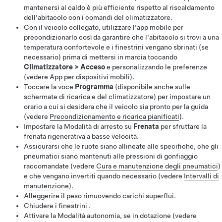
mantenersi al caldo è più efficiente rispetto al riscaldamento
dell'abitacolo con i comandi del climatizzatore.
Con il veicolo collegato, utilizzare l'app mobile per
precondizionarlo così da garantire che l'abitacolo si trovi a una
temperatura confortevole e i finestrini vengano sbrinati (se
necessario) prima di mettersi in marcia toccando
Climatizzatore
>
Acceso
e personalizzando le preferenze
(vedere
App per dispositivi mobili
).
Toccare la voce
Programma
(disponibile anche sulle
schermate di ricarica e del climatizzatore) per impostare un
orario a cui si desidera che il veicolo sia pronto per la guida
(vedere
Precondizionamento e ricarica pianificati
).
Impostare la Modalità di arresto su
Frenata
per sfruttare la
frenata rigenerativa a basse velocità.
Assicurarsi che le ruote siano allineate alle specifiche, che gli
pneumatici siano mantenuti alle pressioni di gonfiaggio
raccomandate (vedere
Cura e manutenzione degli pneumatici
)
e che vengano invertiti quando necessario (vedere
Intervalli di
manutenzione
).
Alleggerire il peso rimuovendo carichi superflui.
Chiudere i finestrini .
Attivare la Modalità autonomia
, se in dotazione
(vedere