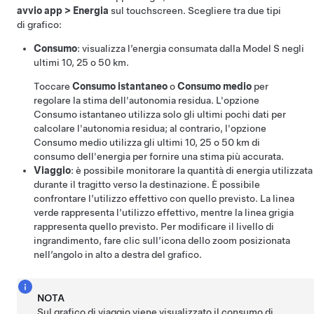
avvio app
>
Energia
sul touchscreen. Scegliere tra due tipi
di grafico:
Consumo
: visualizza l’energia consumata dalla
Model S
negli
ultimi
10, 25 o 50 km
.
Toccare
Consumo istantaneo
o
Consumo medio
per
regolare la stima dell'autonomia residua. L'opzione
Consumo istantaneo utilizza solo gli ultimi pochi dati per
calcolare l'autonomia residua; al contrario, l'opzione
Consumo medio utilizza gli ultimi
10, 25 o 50 km
di
consumo dell'energia per fornire una stima più accurata.
Viaggio
: è possibile monitorare la quantità di energia utilizzata
durante il tragitto verso la destinazione. È possibile
confrontare l’utilizzo effettivo con quello previsto. La linea
verde rappresenta l’utilizzo effettivo, mentre la linea grigia
rappresenta quello previsto. Per modificare il livello di
ingrandimento, fare clic sull’icona dello zoom posizionata
nell’angolo in alto a destra del grafico.
NOTA
Sul grafico di viaggio viene visualizzato il consumo di