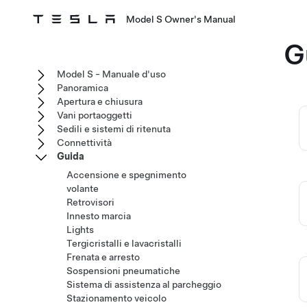
Model S Owner's Manual
G
Model S - Manuale d'uso
Panoramica
Apertura e chiusura
Vani portaoggetti
Sedili e sistemi di ritenuta
Connettività
Guida
Accensione e spegnimento
volante
Retrovisori
Innesto marcia
Lights
Tergicristalli e lavacristalli
Frenata e arresto
Sospensioni pneumatiche
Sistema di assistenza al parcheggio
Stazionamento veicolo