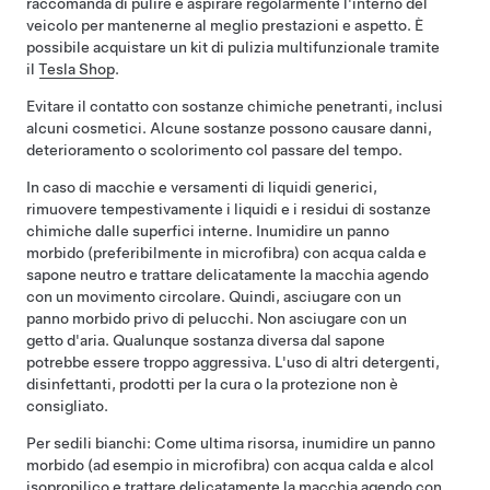
raccomanda di pulire e aspirare regolarmente l'interno del
veicolo per mantenerne al meglio prestazioni e aspetto. È
possibile acquistare un kit di pulizia multifunzionale tramite
il
Tesla Shop
.
Evitare il contatto con sostanze chimiche penetranti, inclusi
alcuni cosmetici. Alcune sostanze possono causare danni,
deterioramento o scolorimento col passare del tempo.
In caso di macchie e versamenti di liquidi generici,
rimuovere tempestivamente i liquidi e i residui di sostanze
chimiche dalle superfici interne. Inumidire un panno
morbido (preferibilmente in microfibra) con acqua calda e
sapone neutro e trattare delicatamente la macchia agendo
con un movimento circolare. Quindi, asciugare con un
panno morbido privo di pelucchi. Non asciugare con un
getto d'aria. Qualunque sostanza diversa dal sapone
potrebbe essere troppo aggressiva. L'uso di altri detergenti,
disinfettanti, prodotti per la cura o la protezione non è
consigliato.
Per sedili bianchi: Come ultima risorsa, inumidire un panno
morbido (ad esempio in microfibra) con acqua calda e alcol
isopropilico e trattare delicatamente la macchia agendo con