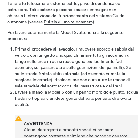
Tenere le telecamere esterne pulite, prive di condensa od
ostruzioni. Tali sostanze possono causare immagini non
chiare o l'interruzione del funzionamento del sistema
Guida
autonoma
(vedere
Pulizia di una telecamera
).
Per lavare esternamente la
Model S
, attenersi alla seguente
procedura:
Prima di procedere al lavaggio, rimuovere sporco e sabbia dal
veicolo con un getto d'acqua. Eliminare tutti gli accumuli di
fango nelle aree in cui si raccolgono più facilmente (ad
esempio, sui passaruota e sulle guarnizioni dei pannelli). Se
sulle strade è stato utilizzato sale (ad esempio durante la
stagione invernale), risciacquare con cura tutte le tracce di
sale stradale dal sottoscocca, dai passaruota e dai freni.
Lavare a mano la
Model S
con un panno morbido e pulito, acqua
fredda o tiepida e un
detergente delicato per auto di elevata
qualità
.
AVVERTENZA
Alcuni detergenti e prodotti specifici per auto
contengono sostanze chimiche che possono causare