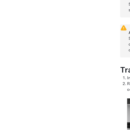
Tr
I
R
c