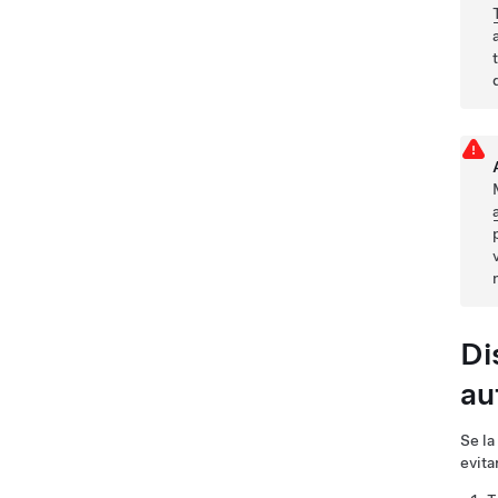
Di
au
Se la
evita