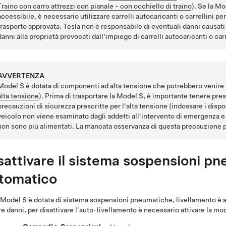
Traino con carro attrezzi con pianale - con occhiello di traino
). Se la
Mod
accessibile, è necessario utilizzare carrelli autocaricanti o carrellini pe
trasporto approvata. Tesla non è responsabile di eventuali danni causati o
danni alla proprietà provocati dall'impiego di carrelli autocaricanti o car
AVVERTENZA
Model S
è dotata di componenti ad alta tensione che potrebbero venire
alta tensione
)
. Prima di trasportare la
Model S
, è importante tenere pre
precauzioni di sicurezza prescritte per l'alta tensione (indossare i dispos
veicolo non viene esaminato dagli addetti all'intervento di emergenza e 
non sono più alimentati. La mancata osservanza di questa precauzione p
sattivare il sistema sospensioni pn
tomatico
Model S
è dotata di sistema sospensioni pneumatiche, livellamento è a
re danni, per disattivare l'auto-livellamento è necessario attivare la mod