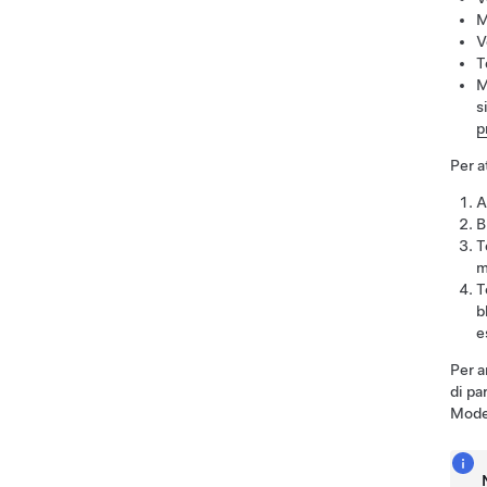
M
V
T
M
s
p
Per a
A
B
T
m
T
b
e
Per a
di pa
Mode