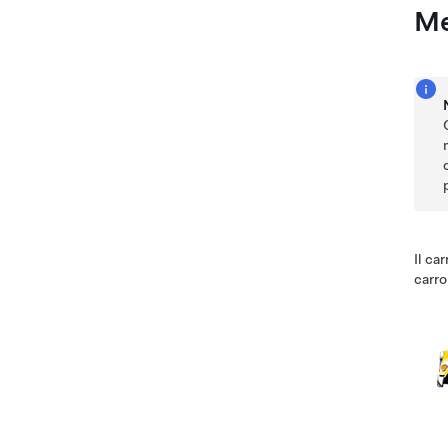
Me
Il ca
carro