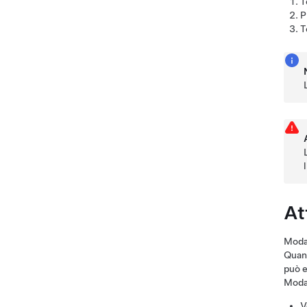
T
P
T
At
Modal
Quand
può e
Modal
V