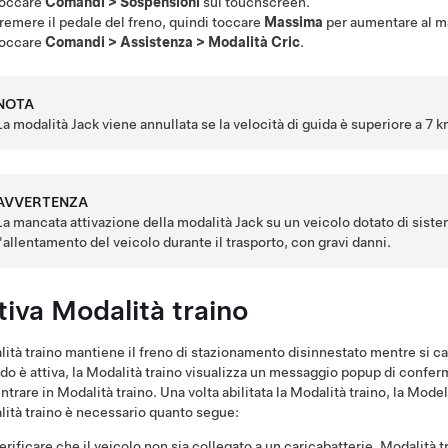
occare
Comandi
>
Sospensioni
sul touchscreen.
remere il pedale del freno, quindi toccare
Massima
per aumentare al ma
occare
Comandi
>
Assistenza
>
Modalità Cric
.
NOTA
La modalità Jack viene annullata se la velocità di guida è superiore a
7 k
AVVERTENZA
La mancata attivazione della modalità Jack su un veicolo dotato di si
l'allentamento del veicolo durante il trasporto, con gravi danni.
tiva
Modalità traino
ità traino
mantiene il freno di stazionamento disinnestato mentre si ca
o è attiva, la
Modalità traino
visualizza un messaggio popup di conferma c
ntrare in
Modalità traino
. Una volta abilitata la
Modalità traino
, la
Model
ità traino
è necessario quanto segue:
erificare che il veicolo non sia collegato a un caricabatterie.
Modalità t