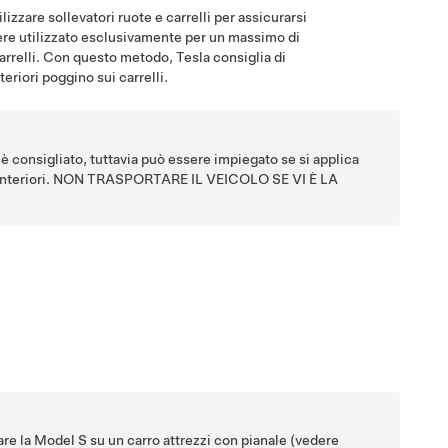
izzare sollevatori ruote e carrelli per assicurarsi
sere utilizzato esclusivamente per un massimo di
carrelli. Con questo metodo, Tesla consiglia di
eriori poggino sui carrelli.
 è consigliato, tuttavia può essere impiegato se si applica
ote anteriori. NON TRASPORTARE IL VEICOLO SE VI È LA
are la
Model S
su un carro attrezzi con pianale (vedere