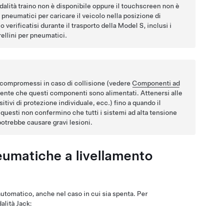
alità traino
non è disponibile oppure il touchscreen non è
r pneumatici per caricare il veicolo nella posizione di
 verificatisi durante il trasporto della
Model S
, inclusi i
rellini per pneumatici.
 compromessi in caso di collisione
(vedere
Componenti ad
sente che questi componenti sono alimentati. Attenersi alle
itivi di protezione individuale, ecc.) fino a quando il
questi non confermino che tutti i sistemi ad alta tensione
otrebbe causare gravi lesioni.
eumatiche a livellamento
utomatico, anche nel caso in cui sia spenta. Per
alità Jack: