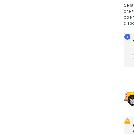
Se la
che t
55 k
dispo