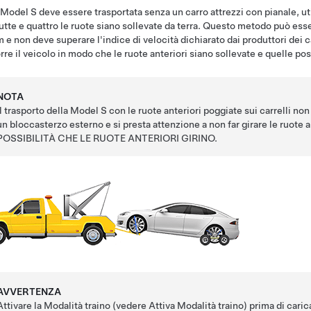
Model S
deve essere trasportata senza un carro attrezzi con pianale, util
utte e quattro le ruote siano sollevate da terra. Questo metodo può es
m
e non deve superare l'indice di velocità dichiarato dai produttori dei 
rre il veicolo in modo che le ruote anteriori siano sollevate e quelle post
NOTA
Il trasporto della
Model S
con le ruote anteriori poggiate sui carrelli non
un bloccasterzo esterno e si presta attenzione a non far girare le ru
POSSIBILITÀ CHE LE RUOTE ANTERIORI GIRINO.
AVVERTENZA
Attivare la
Modalità traino
(vedere
Attiva Modalità traino
) prima di caric