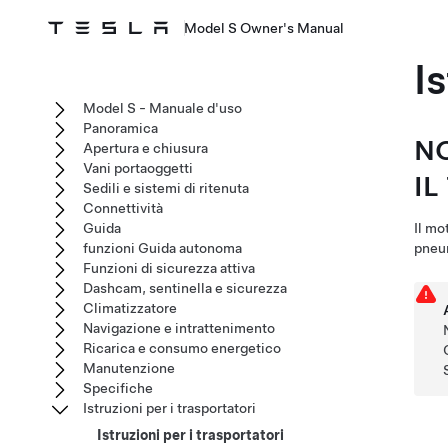
Model S Owner's Manual
I
Model S - Manuale d'uso
Panoramica
N
Apertura e chiusura
Vani portaoggetti
IL
Sedili e sistemi di ritenuta
Connettività
Guida
Il mo
funzioni Guida autonoma
pneum
Funzioni di sicurezza attiva
Dashcam, sentinella e sicurezza
Climatizzatore
Navigazione e intrattenimento
Ricarica e consumo energetico
Manutenzione
Specifiche
Istruzioni per i trasportatori
Istruzioni per i trasportatori