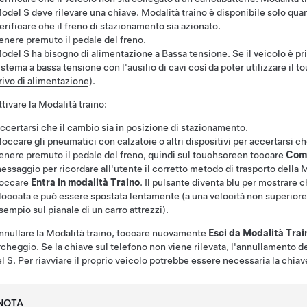
odel S
deve rilevare una chiave.
Modalità traino
è disponibile solo quan
erificare che il freno di stazionamento sia azionato.
enere premuto il pedale del freno.
odel S
ha bisogno di alimentazione a
Bassa tensione
. Se il veicolo è p
istema a
bassa tensione
con l'ausilio di cavi così da poter utilizzare il 
rivo di alimentazione
).
ttivare la
Modalità traino
:
ccertarsi che il cambio sia in posizione di stazionamento.
loccare gli pneumatici con calzatoie o altri dispositivi per accertarsi ch
enere premuto il pedale del freno, quindi sul touchscreen toccare
Com
essaggio per ricordare all'utente il corretto metodo di trasporto della
M
occare
Entra in modalità Traino
. Il pulsante diventa blu per mostrare c
loccata e può essere spostata lentamente (a una velocità non superiore 
sempio sul pianale di un carro attrezzi).
nnullare la
Modalità traino
, toccare nuovamente
Esci da Modalità Trai
rcheggio. Se la chiave sul telefono non viene rilevata, l'annullamento d
l S
. Per riavviare il proprio veicolo potrebbe essere necessaria la chia
NOTA