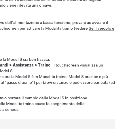
do viene rilevata una chiave.
rivo dell'alimentazione a
bassa tensione
, provare ad avviare il
touchscreen per attivare la
Modalità traino
(vedere
Se il veicolo è
e la
Model S
sia ben fissata.
andi
>
Assistenza
>
Traino
. Il touchscreen visualizza un
odel S
.
he ora la
Model S
è in
Modalità traino
.
Model S
ora non è più
al "passo d'uomo") per brevi distanze o può essere caricata (ad
no
o portare il cambio della
Model S
in posizione
ella
Modalità traino
causa lo spegnimento della
ve a scheda.