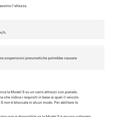
ssimo l'altezza.
m/h
.
stema sospensioni pneumatiche potrebbe causare
rica la
Model S
su un carro attrezzi con pianale.
he indica i requisiti in base ai quali il veicolo
 S
non è bloccata in alcun modo. Per abilitare la
raino
non è disponibile se la
Model S
è ancora collegata.