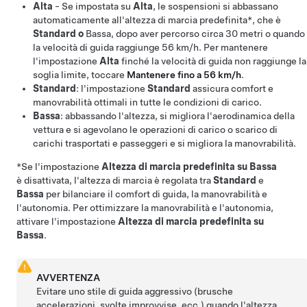
Alta
- Se impostata su
Alta
, le sospensioni si abbassano
automaticamente all'
altezza di marcia predefinita*, che è
Standard o
Bassa, dopo aver percorso circa
30 metri
o quando
la velocità di guida raggiunge
56 km/h
. Per mantenere
l'impostazione
Alta
finché la velocità di guida non raggiunge la
soglia limite, toccare
Mantenere fino a 56 km/h
.
Standard
: l'impostazione
Standard
assicura comfort e
manovrabilità ottimali in tutte le condizioni di carico.
Bassa
: abbassando l'altezza, si migliora l'aerodinamica della
vettura e si agevolano le operazioni di carico o scarico di
carichi trasportati e passeggeri e si migliora la manovrabilità.
*Se l'impostazione
Altezza di marcia predefinita su Bassa
è disattivata, l'altezza di marcia è regolata tra
Standard
e
Bassa
per bilanciare il comfort di guida, la manovrabilità e
l'autonomia. Per ottimizzare la manovrabilità e l'autonomia,
attivare l'impostazione
Altezza di marcia predefinita su
Bassa
.
AVVERTENZA
Evitare uno stile di guida aggressivo (brusche
accelerazioni, svolte improvvise, ecc.) quando l'altezza