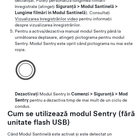
declanșat.
Puteți personaliza lungimea filmării
înregistrate (atingeți
Siguranță
>
Modul Santinelă
>
Lungime filmări în Modul Santinelă
).
Consultați
Vizualizarea înregistrărilor video
pentru informații
despre vizualizarea înregistrărilor.
Pentru a activa/dezactiva manual modul Sentry până la
următoarea deplasare, atingeți pictograma pentru modul
Sentry. Modul Sentry este oprit când pictograma nu mai este
roșie.
Dezactivați
Modul Sentry în
Comenzi
>
Siguranță
>
Mod
Sentry
pentru a dezactiva timp de mai mult de un ciclu de
condus.
Cum se utilizează modul Sentry (fără
unitate flash USB)
Când Modul Santinelă este activat și este detectat un