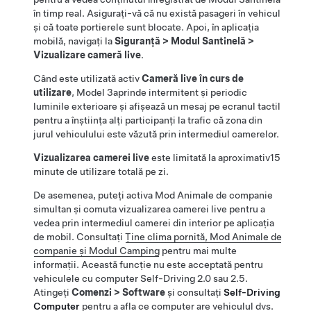
în timp real. Asigurați-vă că nu există pasageri în vehicul
și că toate portierele sunt blocate. Apoi, în aplicația
mobilă, navigați la
Siguranță
>
Modul Santinelă
>
Vizualizare cameră live
.
Când este utilizată activ
Cameră live în curs de
utilizare
,
Model 3
aprinde intermitent și periodic
luminile exterioare și
afișează un mesaj pe ecranul tactil
pentru a înștiința alți participanți la trafic că
zona din
jurul
vehiculului este văzută prin intermediul camerelor.
Vizualizarea camerei live
este limitată la aproximativ
15
minute
de utilizare totală pe zi.
De asemenea, puteți activa
Mod Animale de companie
simultan și comuta vizualizarea camerei live pentru a
vedea prin intermediul camerei din interior pe aplicația
de mobil. Consultați
Ține clima pornită, Mod Animale de
companie și Modul Camping
pentru mai multe
informații. Această funcție nu este acceptată pentru
vehiculele cu computer
Self-Driving
2.0 sau 2.5.
Atingeți
Comenzi
>
Software
și consultați
Self-Driving
Computer
pentru a afla ce computer are vehiculul dvs.