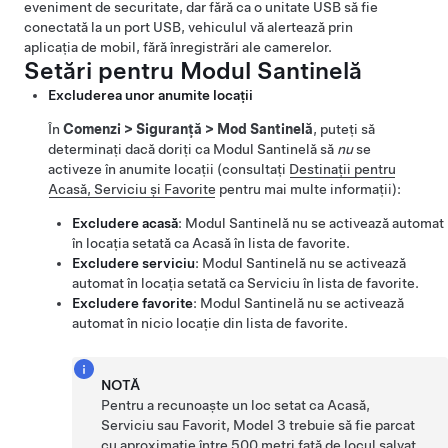
eveniment de securitate, dar fără ca o unitate USB să fie
conectată la un port USB, vehiculul vă alertează prin
aplicația de mobil, fără înregistrări ale camerelor.
Setări pentru Modul Santinelă
Excluderea unor anumite locații
În
Comenzi
>
Siguranță
>
Mod Santinelă
, puteți să
determinați dacă doriți ca Modul Santinelă să
nu
se
activeze în anumite locații (consultați
Destinații pentru
Acasă, Serviciu și Favorite
pentru mai multe informații):
Excludere acasă
: Modul Santinelă nu se activează automat
în locația setată ca Acasă în lista de favorite.
Excludere serviciu
: Modul Santinelă nu se activează
automat în locația setată ca Serviciu în lista de favorite.
Excludere favorite
: Modul Santinelă nu se activează
automat în nicio locație din lista de favorite.
NOTĂ
Pentru a recunoaște un loc setat ca Acasă,
Serviciu sau Favorit,
Model 3
trebuie să fie parcat
cu aproximație între
500 metri
față de locul salvat.