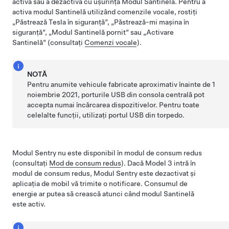
activa sau a dezactiva cu ușurință Modul Santinelă. Pentru a
activa modul Santinelă utilizând comenzile vocale, rostiți
„Păstrează Tesla în siguranță”, „Păstrează-mi mașina în
siguranță”, „Modul Santinelă pornit” sau „Activare
Santinelă” (consultați
Comenzi vocale
).
NOTĂ
Pentru anumite vehicule fabricate aproximativ înainte de 1
noiembrie 2021, porturile USB din consola centrală pot
accepta numai încărcarea dispozitivelor. Pentru toate
celelalte funcții, utilizați portul USB din torpedo.
Modul Sentry nu este disponibil în modul de consum redus
(consultați
Mod de consum redus
). Dacă
Model 3
intră în
modul de consum redus, Modul Sentry este dezactivat și
aplicația de mobil vă trimite o notificare.
Consumul de
energie ar putea să crească atunci când modul Santinelă
este activ.