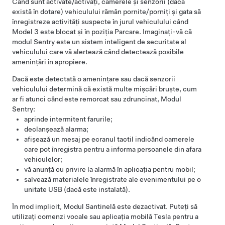
Când sunt activate/activați, camerele
și senzorii (dacă
există în dotare)
vehiculului rămân pornite/porniți și gata să
înregistreze activități suspecte în jurul vehiculului când
Model 3
este blocat și în poziția Parcare. Imaginați-vă că
modul Sentry este un sistem inteligent de securitate al
vehiculului care vă alertează când detectează posibile
amenințări în apropiere.
Dacă este detectată o amenințare sau dacă senzorii
vehiculului determină că există multe mișcări bruște, cum
ar fi atunci când este remorcat sau zdruncinat, Modul
Sentry:
aprinde intermitent farurile;
declanșează alarma;
afișează un mesaj pe ecranul tactil indicând camerele
care pot înregistra pentru a informa persoanele din afara
vehiculelor;
vă anunță cu privire la alarmă în aplicația pentru mobil;
salvează materialele înregistrate ale evenimentului pe o
unitate USB (dacă este instalată).
În mod implicit, Modul Santinelă este dezactivat. Puteți să
utilizați comenzi vocale sau aplicația mobilă Tesla pentru a