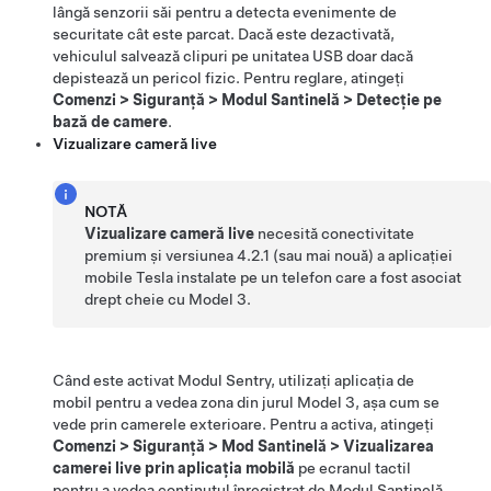
lângă senzorii săi pentru a detecta evenimente de
securitate cât este parcat. Dacă este dezactivată,
vehiculul salvează clipuri pe unitatea USB doar dacă
depistează un pericol fizic. Pentru reglare, atingeți
Comenzi
>
Siguranță
>
Modul Santinelă
>
Detecție pe
bază de camere
.
Vizualizare cameră live
NOTĂ
Vizualizare cameră live
necesită conectivitate
premium și versiunea
4.2.1
(sau mai nouă) a aplicației
mobile Tesla instalate pe un telefon care a fost asociat
drept cheie cu
Model 3
.
Când este activat Modul Sentry, utilizați aplicația de
mobil pentru a vedea
zona din jurul
Model 3
, așa cum se
vede prin camerele exterioare
. Pentru a activa, atingeți
Comenzi
>
Siguranță
>
Mod Santinelă
>
Vizualizarea
camerei live prin aplicația mobilă
pe ecranul tactil
pentru a vedea conținutul înregistrat de Modul Santinelă