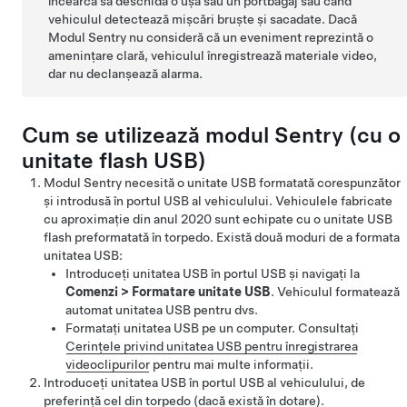
încearcă să deschidă o ușă sau un portbagaj sau când
vehiculul detectează mișcări bruște și sacadate. Dacă
Modul Sentry nu consideră că un eveniment reprezintă o
amenințare clară, vehiculul înregistrează materiale video,
dar nu declanșează alarma.
Cum se utilizează modul Sentry (cu o
unitate flash USB)
Modul Sentry necesită o unitate USB formatată corespunzător
și introdusă în portul USB al vehiculului.
Vehiculele fabricate
cu aproximație din anul 2020 sunt echipate cu o unitate USB
flash preformatată în torpedo.
Există două moduri de a formata
unitatea USB:
Introduceți unitatea USB în portul USB și navigați la
Comenzi
>
Formatare unitate USB
. Vehiculul formatează
automat unitatea USB pentru dvs.
Formatați unitatea USB pe un computer. Consultați
Cerințele privind unitatea USB pentru înregistrarea
videoclipurilor
pentru mai multe informații.
Introduceți unitatea USB în portul USB al vehiculului, de
preferință cel din torpedo
(dacă există în dotare)
.