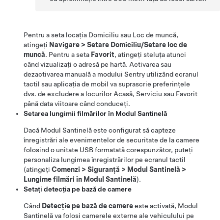
Pentru a seta locația Domiciliu sau Loc de muncă,
atingeți
Navigare
>
Setare Domiciliu/Setare loc de
muncă
. Pentru a seta
Favorit
, atingeți steluța atunci
când vizualizați o adresă pe hartă. Activarea sau
dezactivarea manuală a modului Sentry utilizând ecranul
tactil sau aplicația de mobil va suprascrie preferințele
dvs. de excludere a locurilor Acasă, Serviciu sau Favorit
până data viitoare când conduceți.
Setarea lungimii filmărilor în Modul Santinelă
Dacă Modul Santinelă este configurat să capteze
înregistrări ale evenimentelor de securitate de la camere
folosind o unitate USB formatată corespunzător, puteți
personaliza lungimea înregistrărilor pe ecranul tactil
(atingeți
Comenzi
>
Siguranță
>
Modul Santinelă
>
Lungime filmări în Modul Santinelă
).
Setați detecția pe bază de camere
Când
Detecție pe bază de camere
este activată, Modul
Santinelă va folosi camerele externe ale vehiculului pe