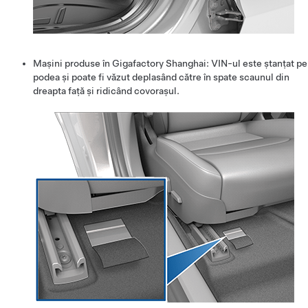
Mașini produse în Gigafactory Shanghai: VIN-ul este ștanțat pe
podea și poate fi văzut deplasând către în spate scaunul din
dreapta față și ridicând covorașul.