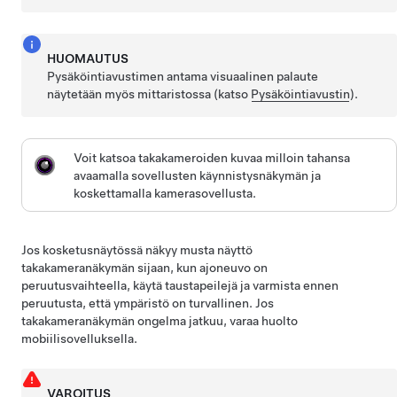
HUOMAUTUS
Pysäköintiavustimen antama visuaalinen palaute
näytetään myös
mittaristossa
(katso
Pysäköintiavustin
).
Voit katsoa takakameroiden kuvaa milloin tahansa
avaamalla sovellusten käynnistysnäkymän ja
koskettamalla kamerasovellusta.
Jos kosketusnäytössä näkyy musta näyttö
takakameranäkymän sijaan, kun ajoneuvo on
peruutusvaihteella, käytä taustapeilejä ja varmista ennen
peruutusta, että ympäristö on turvallinen. Jos
takakameranäkymän ongelma jatkuu, varaa huolto
mobiilisovelluksella.
VAROITUS