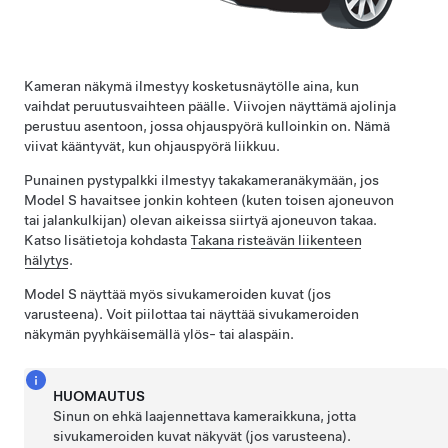
Kameran näkymä ilmestyy kosketusnäytölle aina, kun
vaihdat peruutusvaihteen päälle. Viivojen näyttämä ajolinja
perustuu asentoon, jossa
ohjauspyörä
kulloinkin on. Nämä
viivat kääntyvät, kun
ohjauspyörä
liikkuu.
Punainen pystypalkki ilmestyy takakameranäkymään, jos
Model S
havaitsee jonkin kohteen (kuten toisen ajoneuvon
tai jalankulkijan) olevan aikeissa siirtyä ajoneuvon takaa.
Katso lisätietoja kohdasta
Takana risteävän liikenteen
hälytys
.
Model S
näyttää myös sivukameroiden kuvat
(jos
varusteena)
.
Voit piilottaa tai näyttää sivukameroiden
näkymän pyyhkäisemällä ylös- tai alaspäin.
HUOMAUTUS
Sinun on ehkä laajennettava kameraikkuna, jotta
sivukameroiden kuvat näkyvät
(jos varusteena)
.