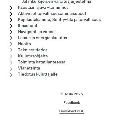
Jalankulkijoiden varoitusjärjestelmä
Itsestään ajava -toiminnot
Aktiiviset turvallisuusominaisuudet
Kojelautakamera, Sentry-tila ja turvallisuus
Ilmastointi
Navigointi ja viihde
Lataus ja energiankulutus
Huolto
Tekniset tiedot
Kuljetusohjeita
Toiminta hätätilanteessa
Vianetsintä
Tiedotus kuluttajalle
© Tesla
2026
Feedback
Download PDF