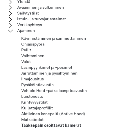
Yleistä
Avaaminen ja sulkeminen
Säilytystilat
Istuin- ja turvajärjestelmät
Verkkoyhteys
Ajaminen
Käynnistäminen ja sammuttaminen
Ohjauspyörä
Peilit
Vaihtaminen
Valot
Lasinpyyhkimet ja -pesimet
Jarruttaminen ja pysähtyminen
Ilmajousitus
Pysäköintiavustin
Vehicle Hold -paikallaanpitoavustin
Luistonesto
Kiihtyvyystilat
Kuljettajaprofiilit
Aktiivinen konepelti (Active Hood)
Matkatiedot
Taaksepäin osoittavat kamerat