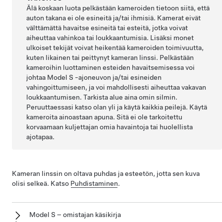
Älä koskaan luota pelkästään
kameroiden
tietoon siitä, että
auton takana ei ole esineitä ja/tai ihmisiä.
Kamerat eivät
välttämättä havaitse esineitä tai esteitä, jotka voivat
aiheuttaa vahinkoa tai loukkaantumisia. Lisäksi monet
ulkoiset tekijät voivat heikentää
kameroiden
toimivuutta,
kuten likainen tai peittynyt kameran linssi. Pelkästään
kameroihin
luottaminen esteiden havaitsemisessa voi
johtaa
Model S
-ajoneuvon ja/tai esineiden
vahingoittumiseen, ja voi mahdollisesti aiheuttaa vakavan
loukkaantumisen. Tarkista alue aina omin silmin.
Peruuttaessasi katso olan yli ja käytä kaikkia peilejä. Käytä
kameroita
ainoastaan apuna. Sitä ei ole tarkoitettu
korvaamaan kuljettajan omia havaintoja tai huolellista
ajotapaa.
Kameran linssin on oltava puhdas ja esteetön, jotta sen kuva
olisi selkeä. Katso
Puhdistaminen
.
Model S – omistajan käsikirja