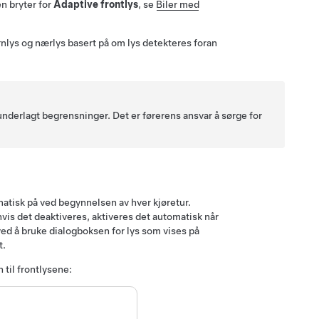
en bryter for
Adaptive frontlys
, se
Biler med
nlys og nærlys basert på om lys detekteres foran
nderlagt begrensninger. Det er førerens ansvar å sørge for
omatisk på ved begynnelsen av hver kjøretur.
hvis det deaktiveres, aktiveres det automatisk når
ved å bruke dialogboksen for lys som vises på
t.
 til frontlysene: