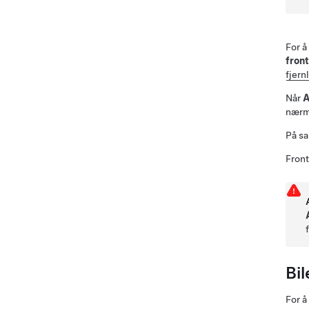
For å
front
fjern
Når
A
nærm
På sa
Front
Bil
For å