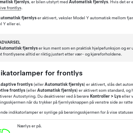
matisk fjernlys
, er bilen utstyrt med
Automatisk fjernlys
. Hvis det er 
ive frontlys
.
utomatisk fjernlys
er aktivert, veksler
Model Y
automatisk mellom fjer
l Y
eller ei.
ADVARSEL
Automatisk fjernlys
er kun ment som en praktisk hjelpefunksjon og er u
at frontlysene alltid er riktig justert etter vær- og kjøreforholdene.
ikatorlamper for frontlys
daptive frontlys
(eller
Automatisk fjernlys
)
er aktivert, slås det aut
tive frontlys
(eller
Automatisk fjernlys
)
er aktivert som standard
, og 
tiverer
Autostyring
. Du deaktiverer ved å berøre
Kontroller
>
Lys
eller 
ingsskjermen når du trykker på fjernlysknappen på venstre side av ratte
nde indikatorlamper er synlige på berøringsskjermen for å vise statusen
Nærlys er på.