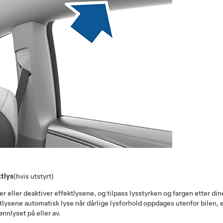
tlys
(hvis utstyrt)
er eller deaktiver effektlysene, og tilpass lysstyrken og fargen etter dine
tlysene automatisk lyse når dårlige lysforhold oppdages utenfor bilen, e
ønnlyset på eller av.