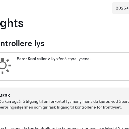
ights
ntrollere lys
Berør
Kontroller
>
Lys
for å styre lysene.
MERK
Du kan også få tilgang til en forkortet lysmeny mens du kjører, ved å be
berøringsskjermen som gir rask tilgang til kontrollene for frontlyset.
legg til lysene du kan kontrollere fra berøringsskjermen, har
Model Y
komf