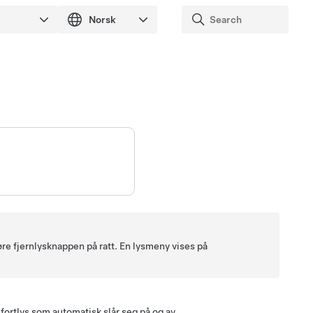
røre fjernlysknappen på
ratt
. En lysmeny vises på
ortlys som automatisk slår seg på og av