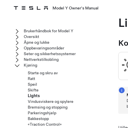
Model Y Owner's Manual
L
Brukerhåndbok for Model Y
Oversikt
Ko
Åpne og lukke
Oppbevaringsområder
Seter og sikkerhetssystemer
Nettverkstilkobling
Kjøring
Starte og skru av
Ratt
Speil
Skifte
Lights
Vindusviskere og spylere
Bremsing og stopping
Parkeringshjelp
Bakkestopp
«Traction Control»
I til