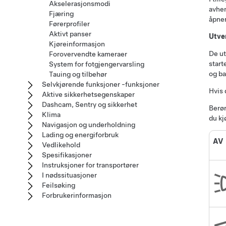
Akselerasjonsmodi
avhen
Fjæring
åpner
Førerprofiler
Aktivt panser
Utve
Kjøreinformasjon
De ut
Forovervendte kameraer
start
System for fotgjengervarsling
og ba
Tauing og tilbehør
Selvkjørende funksjoner -funksjoner
Hvis 
Aktive sikkerhetsegenskaper
Dashcam, Sentry og sikkerhet
Berør
Klima
du kj
Navigasjon og underholdning
Lading og energiforbruk
AV
Vedlikehold
Spesifikasjoner
Instruksjoner for transportører
I nødssituasjoner
Feilsøking
Forbrukerinformasjon