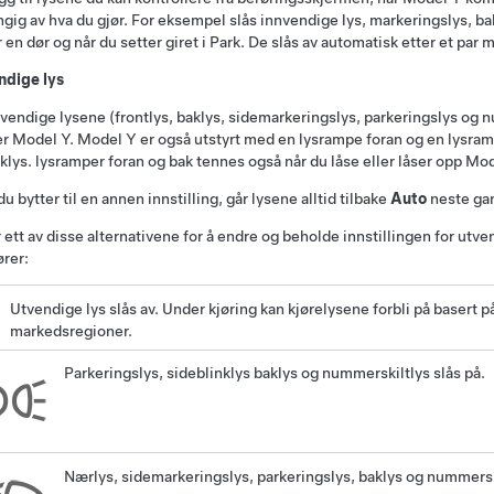
gig av hva du gjør. For eksempel slås innvendige lys, markeringslys, ba
 en dør og når du setter giret i Park. De slås av automatisk etter et par mi
ndige lys
vendige lysene (frontlys, baklys, sidemarkeringslys, parkeringslys og nu
er
Model Y
.
Model Y
er også utstyrt med en
lysrampe foran
og en
lysram
klys.
lysramper foran og bak
tennes også når du låse eller låser opp
Mod
du bytter til en annen innstilling, går lysene alltid tilbake
Auto
neste gan
 ett av disse alternativene for å endre og beholde innstillingen for utven
ører:
Utvendige lys slås av. Under kjøring kan kjørelysene forbli på basert på 
markedsregioner.
Parkeringslys, sideblinklys baklys og nummerskiltlys slås på.
Nærlys, sidemarkeringslys, parkeringslys, baklys og nummerski