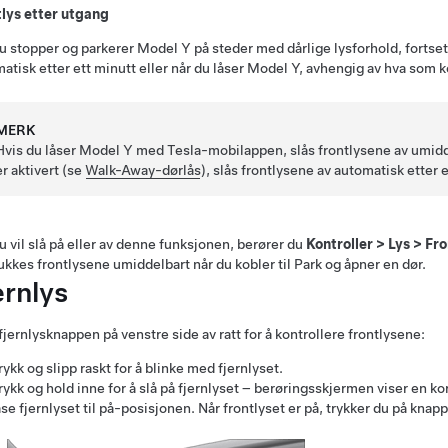
tlys etter utgang
u stopper og parkerer
Model Y
på steder med dårlige lysforhold, fortset
atisk etter ett minutt eller når du låser
Model Y
, avhengig av hva som 
MERK
Hvis du låser
Model Y
med Tesla-mobilappen, slås frontlysene av umidde
er aktivert (se
Walk-Away-dørlås
), slås frontlysene av automatisk etter 
u vil slå på eller av denne funksjonen,
berører du
Kontroller
>
Lys
>
Fro
lukkes frontlysene umiddelbart når du kobler til Park og åpner en dør.
ernlys
fjernlysknappen på venstre side av
ratt
for å kontrollere frontlysene:
rykk og slipp raskt for å blinke med fjernlyset.
rykk og hold inne for å slå på fjernlyset – berøringsskjermen viser en kor
åse fjernlyset til på-posisjonen. Når frontlyset er på, trykker du på knappe