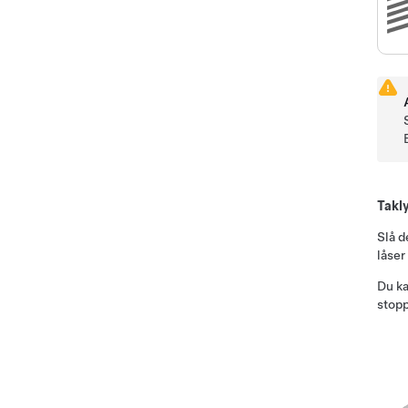
Takl
Slå d
låser
Du ka
stopp