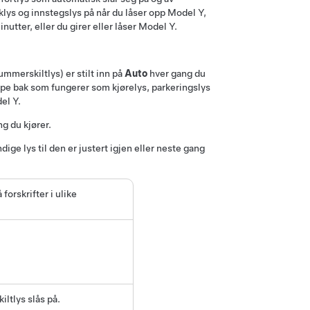
klys og innstegslys på når du låser opp
Model Y
,
nutter, eller du girer eller låser
Model Y
.
mmerskiltlys) er stilt inn på
Auto
hver gang du
pe bak
som fungerer som kjørelys, parkeringslys
el Y
.
g du kjører.
dige lys til den er justert igjen eller neste gang
forskrifter i ulike
ltlys slås på.