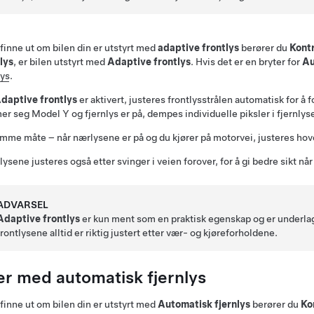
 finne ut om bilen din er utstyrt med
adaptive frontlys
berører du
Kontr
lys
, er bilen utstyrt med
Adaptive frontlys
. Hvis det er en bryter for
Au
lys
.
daptive frontlys
er aktivert, justeres frontlysstrålen automatisk for å 
er seg
Model Y
og fjernlys er på, dempes individuelle piksler i fjernly
mme måte – når nærlysene er på og du kjører på motorvei, justeres hov
lysene justeres også etter svinger i veien forover, for å gi bedre sikt når
ADVARSEL
Adaptive frontlys
er kun ment som en praktisk egenskap og er underlagt
frontlysene alltid er riktig justert etter vær- og kjøreforholdene.
er med automatisk fjernlys
 finne ut om bilen din er utstyrt med
Automatisk fjernlys
berører du
Ko