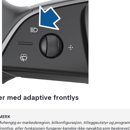
ler med
adaptive frontlys
MERK
Avhengig av markedsregion, bilkonfigurasjon, tilleggsutstyr og programv
frontlys, eller funksjonen fungerer kanskje ikke nøyaktig som beskrevet