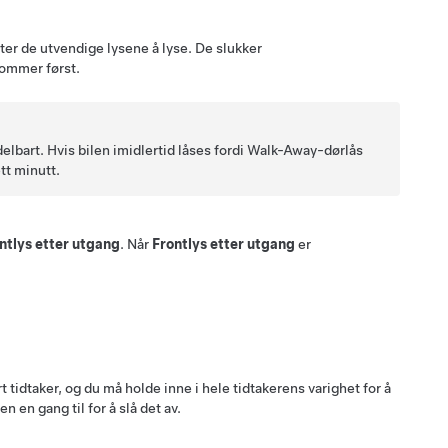
ter de utvendige lysene å lyse. De slukker
kommer først.
lbart. Hvis bilen imidlertid låses fordi Walk-Away-dørlås
ett minutt.
ntlys etter utgang
. Når
Frontlys etter utgang
er
t tidtaker, og du må holde inne i hele tidtakerens varighet for å
n en gang til for å slå det av.