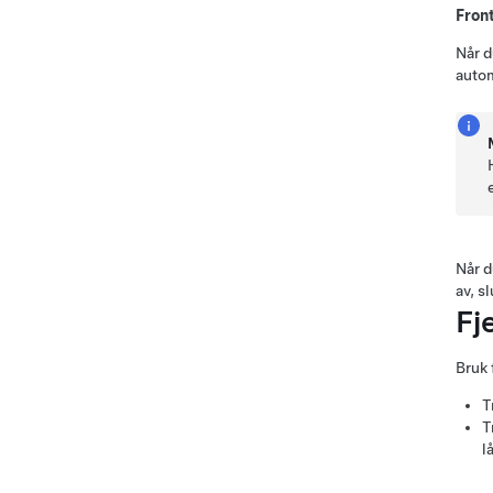
Fron
Når d
autom
Når d
av, s
Fj
Bruk 
T
T
l