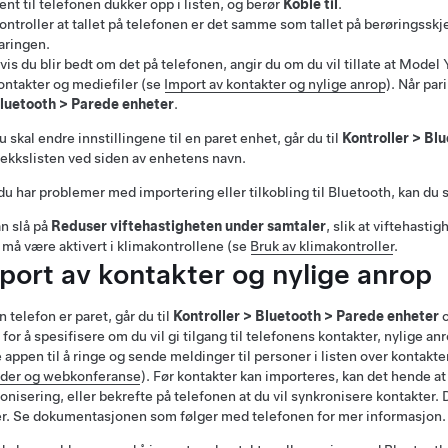
ent til telefonen dukker opp i listen, og berør
Koble til
.
ontroller at tallet på telefonen er det samme som tallet på berøringsskj
aringen.
vis du blir bedt om det på telefonen, angir du om du vil tillate at
Model 
ontakter og mediefiler (se
Import av kontakter og nylige anrop
). Når par
luetooth
>
Parede enheter
.
u skal endre innstillingene til en paret enhet, går du til
Kontroller
>
Blu
ekkslisten ved siden av enhetens navn.
du har problemer med importering eller tilkobling til Bluetooth, kan du 
n slå på
Reduser viftehastigheten under samtaler
, slik at viftehasti
må være aktivert i klimakontrollene (se
Bruk av klimakontroller
.
port av kontakter og nylige anrop
n telefon er paret, går du til
Kontroller
>
Bluetooth
>
Parede enheter
o
 for å spesifisere om du vil gi tilgang til telefonens kontakter, nylige an
 appen til å ringe og sende meldinger til personer i listen over kontakter
nder og webkonferanse
). Før kontakter kan importeres, kan det hende at d
onisering, eller bekrefte på telefonen at du vil synkronisere kontakter. 
r. Se dokumentasjonen som følger med telefonen for mer informasjon.