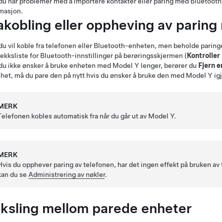
du har problemer med å importere kontakter eller paring med Bluetooth
masjon.
akobling eller oppheving av parin
du vil koble fra telefonen eller Bluetooth-enheten, men beholde paring
ekksliste for Bluetooth-innstillinger på berøringsskjermen (
Kontroller
du ikke ønsker å bruke enheten med
Model Y
lenger, berører du
Fjern e
het, må du pare den på nytt hvis du ønsker å bruke den med
Model Y
ig
MERK
Telefonen kobles automatisk fra når du går ut av
Model Y
.
MERK
Hvis du opphever paring av telefonen, har det ingen effekt på bruken av
kan du se
Administrering av nøkler
.
ksling mellom parede enheter