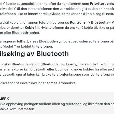
l Y
kobler automatisk til en telefon du har tilordnet som
Prioritert enh
er
Model Y
til den siste telefonen den var koblet til, gitt at den er inne
 telefonen ikke er innenfor rekkevidde, forsøker den å koble seg til nes
u skal koble til en annen telefon, berører du
Kontroller
>
Bluetooth
>
P
og berør deretter
Koble til
. Hvis telefonen du ønsker å koble til, ikke er 
on eller Bluetooth-enhet
.
aringen er fullført, vises Bluetooth-symbolet ved siden av telefonen på 
at
Model Y
er koblet til telefonen.
ilsøking av Bluetooth
 bruker Bluetooth og BLE (Bluetooth Low Energy) for sømløs tilkobling 
sielle faktorer kan Bluetooth eller BLE noen ganger kobles fra eller pr
luetooth gjør at bilen kan bruke telefonfunksjoner som lyd, telefonanr
rukes for passive funksjoner som telefonnøkkel.
MERK
Ikke oppheving paringen mellom bilen og telefonen, og ikke fjern den 
nøkkelkort i nærheten.