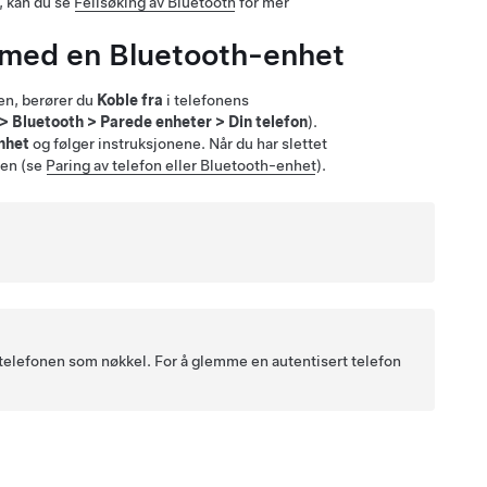
, kan du se
Feilsøking av Bluetooth
for mer
g med en Bluetooth-enhet
en, berører du
Koble fra
i telefonens
>
Bluetooth
>
Parede enheter
>
Din telefon
).
nhet
og følger instruksjonene. Når du har slettet
jen (se
Paring av telefon eller Bluetooth-enhet
).
 telefonen som nøkkel. For å glemme en autentisert telefon