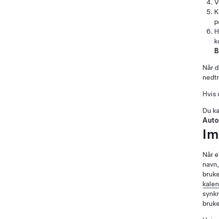
V
K
p
H
k
B
Når d
nedtr
Hvis 
Du ka
Auto
Im
Når e
navn,
bruke
kale
synkr
bruke