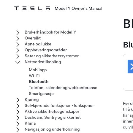
Model Y Owner's Manual
B
Brukerhåndbok for Model Y
Oversikt
Bl
Åpne og lukke
Oppbevaringsområder
Seter og sikkerhetssystemer
Nettverkstilkobling
Mobilapp
Wi-Fi
Bluetooth
Telefon, kalender og webkonferanse
Smartgarasje
Kjøring
Før 
Selvkjørende funksjoner -funksjoner
til å
Aktive sikkerhetsegenskaper
har s
Dashcam, Sentry og sikkerhet
innen
Klima
du vi
Navigasjon og underholdning