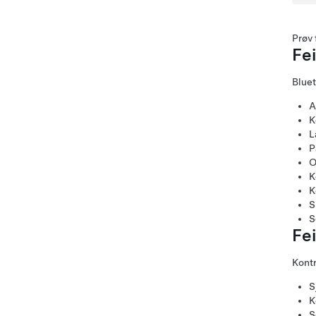
Prøv 
Fe
Bluet
A
K
L
P
O
K
K
S
S
Fe
Kontr
S
K
S