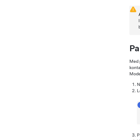
Pa
Med p
konta
Mode
N
L
P