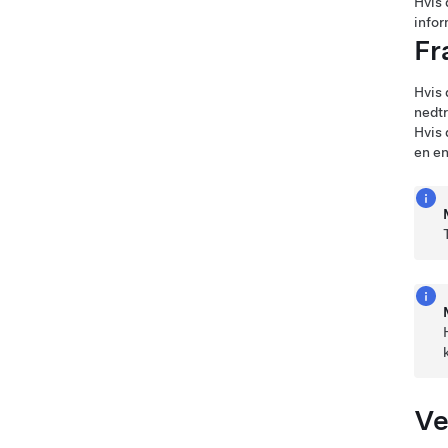
Hvis 
infor
Fr
Hvis 
nedtr
Hvis 
en en
Ve