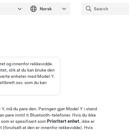
paret og innenfor rekkevidde.
et, slik at du kan bruke den
ktiverte enheter med
Model Y
.
ettbrett osv. som du kan
 Y
, må du pare den. Paringen gjør
Model Y
i stand
 pare inntil ti Bluetooth-telefoner. Hvis du ikke
en som er spesifisert som
Prioritert enhet
, ikke er
st (forutsatt at den er innenfor rekkevidde). Hvis