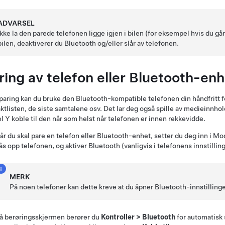
ADVARSEL
Ikke la den parede telefonen ligge igjen i bilen (for eksempel hvis du går 
bilen, deaktiverer du Bluetooth og/eller slår av telefonen.
ring av telefon eller Bluetooth-enh
aring kan du bruke den Bluetooth-kompatible telefonen din håndfritt for
ktlisten, de siste samtalene osv. Det lar deg også spille av medieinnhold
l Y
koble til den når som helst når telefonen er innen rekkevidde.
år du skal pare en telefon eller Bluetooth-enhet, setter du deg inn i
Mod
ås opp telefonen, og aktiver Bluetooth (vanligvis i telefonens innstilling
MERK
På noen telefoner kan dette kreve at du åpner Bluetooth-innstillinge
å berøringsskjermen berører du
Kontroller
>
Bluetooth
for automatisk 