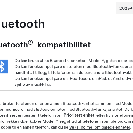
luetooth
®
uetooth
-kompatibilitet
Du kan bruke ulike Bluetooth-enheter i
Model Y
, gitt at de er 
Du kan for eksempel pare en telefon med Bluetooth-funksjonalit
håndfritt. I tillegg til telefoner kan du pare andre Bluetooth-a
Du kan for eksempel pare en iPod Touch, en iPad, et Android-n
spille av musikk fra.
du bruker telefonen eller en annen Bluetooth-enhet sammen med
Model
 kommunisere med støttede enheter med Bluetooth-funksjonalitet. Du kan
pesifisert en bestemt telefon som
Prioritert enhet
, eller hvis telefon
for rekkevidde, kobler
Model Y
seg alltid til telefonen som ble brukt si
l koble til en annen telefon, kan du se
Veksling mellom parede enheter
.