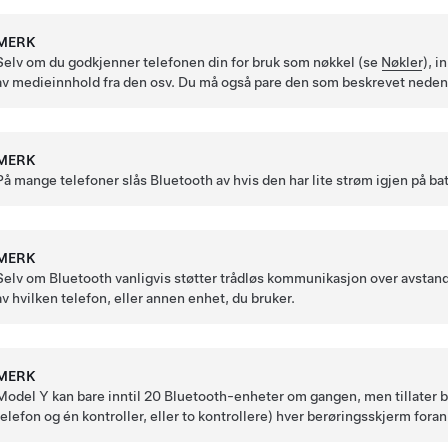
MERK
Selv om du godkjenner telefonen din for bruk som nøkkel (se
Nøkler
), i
av medieinnhold fra den osv. Du må også pare den som beskrevet neden
MERK
På mange telefoner slås Bluetooth av hvis den har lite strøm igjen på bat
MERK
Selv om Bluetooth vanligvis støtter trådløs kommunikasjon over avstan
av hvilken telefon, eller annen enhet, du bruker.
MERK
Model Y
kan bare inntil 20 Bluetooth-enheter om gangen, men tillater ba
telefon og én kontroller, eller to kontrollere) hver berøringsskjerm foran