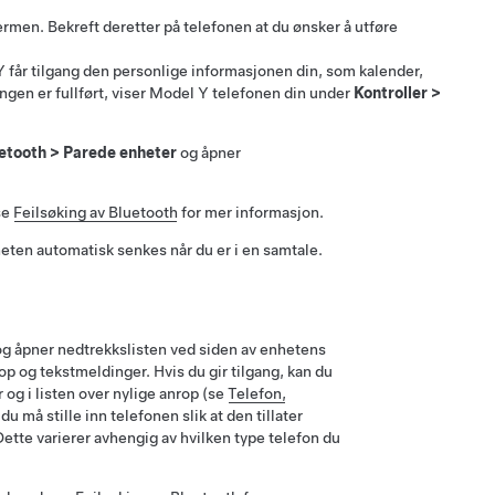
ermen. Bekreft deretter på telefonen at du ønsker å utføre
Y
får tilgang den personlige informasjonen din, som kalender,
ingen er fullført, viser
Model Y
telefonen din under
Kontroller
>
etooth
>
Parede enheter
og åpner
se
Feilsøking av Bluetooth
for mer informasjon.
gheten automatisk senkes når du er i en samtale.
g åpner nedtrekkslisten ved siden av enhetens
rop og tekstmeldinger. Hvis du gir tilgang, kan du
 og i listen over nylige anrop (se
Telefon,
u må stille inn telefonen slik at den tillater
Dette varierer avhengig av hvilken type telefon du