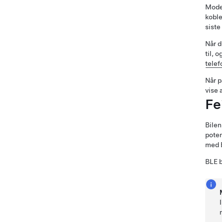
Mode
kobl
siste
Når d
til, 
telef
Når p
vise 
Fe
Bilen
poten
med B
BLE b