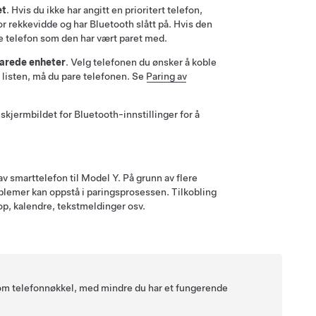
et
. Hvis du ikke har angitt en prioritert telefon,
nfor rekkevidde og har Bluetooth slått på. Hvis den
te telefon som den har vært paret med.
arede enheter
. Velg telefonen du ønsker å koble
på listen, må du pare telefonen. Se
Paring av
skjermbildet for Bluetooth-innstillinger for å
av smarttelefon til
Model Y
. På grunn av flere
oblemer kan oppstå i paringsprosessen. Tilkobling
op, kalendre, tekstmeldinger osv.
som telefonnøkkel, med mindre du har et fungerende