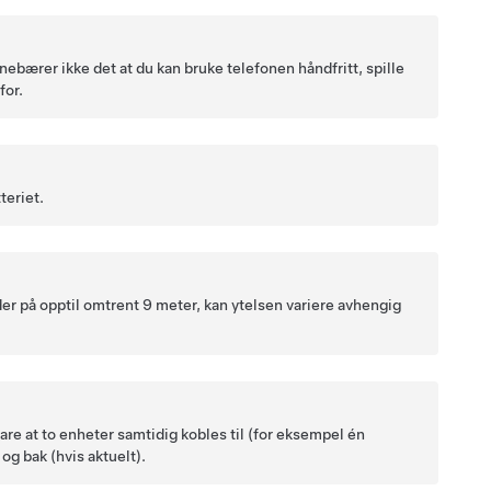
nnebærer ikke det at du kan bruke telefonen håndfritt, spille
for.
teriet.
der på opptil omtrent
9 meter
, kan ytelsen variere avhengig
re at to enheter samtidig kobles til (for eksempel én
 og bak (hvis aktuelt).