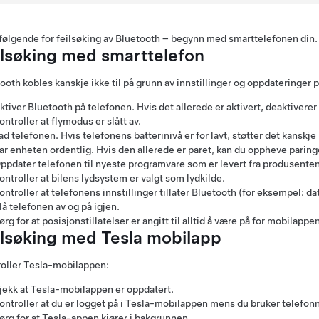
følgende for feilsøking av Bluetooth – begynn med smarttelefonen din.
ilsøking med smarttelefon
ooth kobles kanskje ikke til på grunn av innstillinger og oppdateringer 
ktiver Bluetooth på telefonen. Hvis det allerede er aktivert, deaktiverer
ontroller at flymodus er slått av.
ad telefonen. Hvis telefonens batterinivå er for lavt, støtter det kanskj
ar enheten ordentlig. Hvis den allerede er paret, kan du oppheve paring
ppdater telefonen til nyeste programvare som er levert fra produsenten
ontroller at bilens lydsystem er valgt som lydkilde.
ontroller at telefonens innstillinger tillater Bluetooth (for eksempel: data
lå telefonen av og på igjen.
ørg for at posisjonstillatelser er angitt til alltid å være på for mobilappe
ilsøking med Tesla mobilapp
oller Tesla-mobilappen:
jekk at Tesla-mobilappen er oppdatert.
ontroller at du er logget på i Tesla-mobilappen mens du bruker telefon
ørg for at Tesla-appen kjører i bakgrunnen.