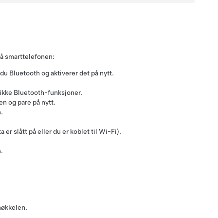
på smarttelefonen:
 du Bluetooth og aktiverer det på nytt.
e ikke Bluetooth-funksjoner.
en og pare på nytt.
.
 er slått på eller du er koblet til Wi-Fi).
n.
nøkkelen.