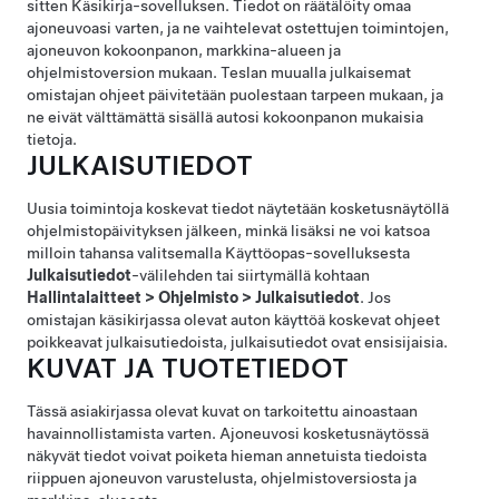
sitten Käsikirja-sovelluksen. Tiedot on räätälöity omaa
ajoneuvoasi varten, ja ne vaihtelevat ostettujen toimintojen,
ajoneuvon kokoonpanon, markkina-alueen ja
ohjelmistoversion mukaan. Teslan muualla julkaisemat
omistajan ohjeet päivitetään puolestaan tarpeen mukaan, ja
ne eivät välttämättä sisällä autosi kokoonpanon mukaisia
tietoja.
JULKAISUTIEDOT
Uusia toimintoja koskevat tiedot näytetään kosketusnäytöllä
ohjelmistopäivityksen jälkeen, minkä lisäksi ne voi katsoa
milloin tahansa valitsemalla Käyttöopas-sovelluksesta
Julkaisutiedot
-välilehden tai siirtymällä kohtaan
Hallintalaitteet
>
Ohjelmisto
>
Julkaisutiedot
. Jos
omistajan käsikirjassa olevat auton käyttöä koskevat ohjeet
poikkeavat julkaisutiedoista, julkaisutiedot ovat ensisijaisia.
KUVAT JA TUOTETIEDOT
Tässä asiakirjassa olevat kuvat on tarkoitettu ainoastaan
havainnollistamista varten. Ajoneuvosi kosketusnäytössä
näkyvät tiedot voivat poiketa hieman annetuista tiedoista
riippuen ajoneuvon varustelusta, ohjelmistoversiosta ja