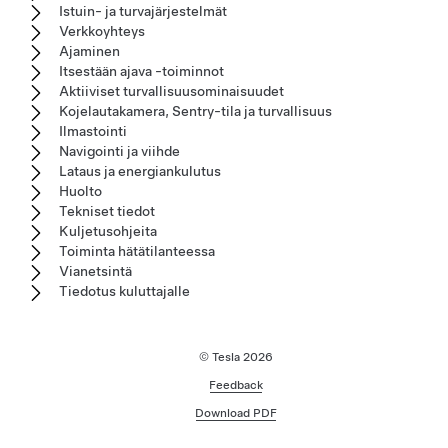
Istuin- ja turvajärjestelmät
Verkkoyhteys
Ajaminen
Itsestään ajava -toiminnot
Aktiiviset turvallisuusominaisuudet
Kojelautakamera, Sentry-tila ja turvallisuus
Ilmastointi
Navigointi ja viihde
Lataus ja energiankulutus
Huolto
Tekniset tiedot
Kuljetusohjeita
Toiminta hätätilanteessa
Vianetsintä
Tiedotus kuluttajalle
© Tesla
2026
Feedback
Download PDF