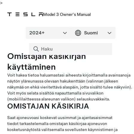
>
Model 3 Owner's Manual
Omistajan käsikirjan
käyttäminen
Voit hakea tietoa haluamastasi aiheesta kirjoittamalla avainsanoja
näytön yläreunassa olevaan hakukenttään (valinnan jälkeen
näkymää on ehkä vieritettävä alaspäin, jotta sisältö tulee näkyviin).
Voit myös selata sisältöä napauttamalla sivuvalikon
(mobiililaitteessa alareunan valikon) selauskuvakkeita.
OMISTAJAN KÄSIKIRJA
Saat ajoneuvoasi koskevat uusimmat ja ajantasaisimmat
tiedot tarkastelemalla omistajan käsikirjaa ajoneuvon
kosketusnäytöstä valitsemalla sovellusten käynnistimen ja