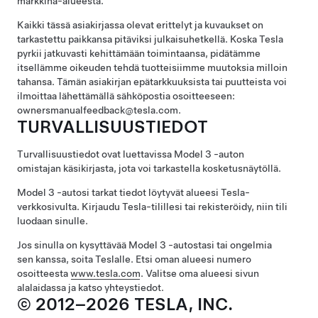
markkina-alueesta.
Kaikki tässä asiakirjassa olevat erittelyt ja kuvaukset on
tarkastettu paikkansa pitäviksi julkaisuhetkellä. Koska Tesla
pyrkii jatkuvasti kehittämään toimintaansa, pidätämme
itsellämme oikeuden tehdä tuotteisiimme muutoksia milloin
tahansa. Tämän asiakirjan epätarkkuuksista tai puutteista voi
ilmoittaa lähettämällä sähköpostia osoitteeseen:
ownersmanualfeedback@tesla.com.
TURVALLISUUSTIEDOT
Turvallisuustiedot ovat luettavissa
Model 3
-auton
omistajan käsikirjasta, jota voi tarkastella kosketusnäytöllä.
Model 3
-autosi tarkat tiedot löytyvät alueesi Tesla-
verkkosivulta. Kirjaudu Tesla-tilillesi tai rekisteröidy, niin tili
luodaan sinulle.
Jos sinulla on kysyttävää
Model 3
-autostasi tai ongelmia
sen kanssa, soita Teslalle. Etsi oman alueesi numero
osoitteesta
www.tesla.com
. Valitse oma alueesi sivun
alalaidassa ja katso yhteystiedot.
© 2012–2026 TESLA, INC.