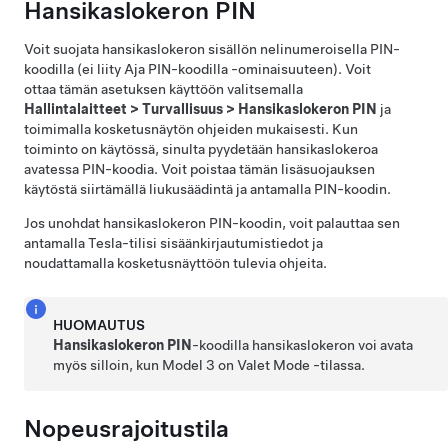
Hansikaslokeron PIN
Voit suojata hansikaslokeron sisällön nelinumeroisella PIN-
koodilla (ei liity Aja PIN-koodilla -ominaisuuteen). Voit
ottaa tämän asetuksen käyttöön valitsemalla
Hallintalaitteet
>
Turvallisuus
>
Hansikaslokeron PIN
ja
toimimalla kosketusnäytön ohjeiden mukaisesti. Kun
toiminto on käytössä, sinulta pyydetään hansikaslokeroa
avatessa PIN-koodia. Voit poistaa tämän lisäsuojauksen
käytöstä siirtämällä liukusäädintä ja antamalla PIN-koodin.
Jos unohdat hansikaslokeron PIN-koodin, voit palauttaa sen
antamalla Tesla-tilisi sisäänkirjautumistiedot ja
noudattamalla kosketusnäyttöön tulevia ohjeita.
HUOMAUTUS
Hansikaslokeron PIN
-koodilla hansikaslokeron voi avata
myös silloin, kun
Model 3
on Valet Mode -tilassa.
Nopeusrajoitustila