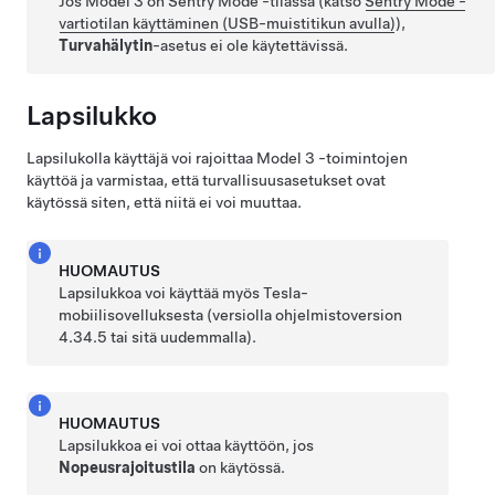
Jos
Model 3
on Sentry Mode -tilassa (katso
Sentry Mode -
vartiotilan käyttäminen (USB-muistitikun avulla)
),
Turvahälytin
-asetus ei ole käytettävissä.
Lapsilukko
Lapsilukolla käyttäjä voi rajoittaa
Model 3
-toimintojen
käyttöä ja varmistaa, että turvallisuusasetukset ovat
käytössä siten, että niitä ei voi muuttaa.
HUOMAUTUS
Lapsilukkoa voi käyttää myös Tesla-
mobiilisovelluksesta (versiolla ohjelmistoversion
4.34.5 tai sitä uudemmalla).
HUOMAUTUS
Lapsilukkoa ei voi ottaa käyttöön, jos
Nopeusrajoitustila
on käytössä.