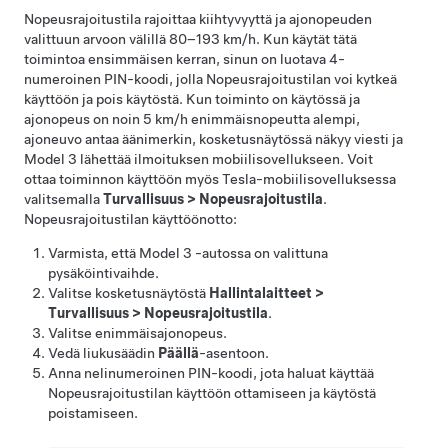
Nopeusrajoitustila rajoittaa kiihtyvyyttä ja ajonopeuden
valittuun arvoon välillä
80–193 km/h
. Kun käytät tätä
toimintoa ensimmäisen kerran, sinun on luotava 4-
numeroinen PIN-koodi, jolla Nopeusrajoitustilan voi kytkeä
käyttöön ja pois käytöstä. Kun toiminto on käytössä ja
ajonopeus on noin
5 km/h
enimmäisnopeutta alempi,
ajoneuvo antaa äänimerkin,
kosketusnäytössä
näkyy viesti ja
Model 3
lähettää ilmoituksen mobiilisovellukseen. Voit
ottaa toiminnon käyttöön myös Tesla-mobiilisovelluksessa
valitsemalla
Turvallisuus
>
Nopeusrajoitustila
.
Nopeusrajoitustilan käyttöönotto:
Varmista, että
Model 3
-autossa on valittuna
pysäköintivaihde.
Valitse kosketusnäytöstä
Hallintalaitteet
>
Turvallisuus
>
Nopeusrajoitustila
.
Valitse enimmäisajonopeus.
Vedä liukusäädin
Päällä
-asentoon.
Anna nelinumeroinen PIN-koodi, jota haluat käyttää
Nopeusrajoitustilan käyttöön ottamiseen ja käytöstä
poistamiseen.