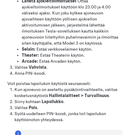
Lähetä ajokieltoilmoitukset
Ottaa
ajokieltoilmoitukset käyttöön klo 23.00 ja 4.00
väliseksi ajaksi. Kun joku kytkee ajoneuvon
ajovaihteen käyttöön yöllisen ajokiellon
aktivoitumisen jälkeen, järjestelmä lähettää
ilmoituksen Tesla-sovelluksen kautta kaikkiin
ajoneuvoon liitettyihin puhelinavaimiin ja ilmoittaa
siten käyttäjälle, että
Model 3
on käytössä.
Selain:
Estää verkkoselaimen käytön.
Theater:
Estää Theaterin käytön.
Arcade:
Estää Arcaden käytön.
Valitse
Vahvista
.
Anna PIN-koodi.
Voit poistaa lapsilukon käytöstä seuraavasti:
Kun ajoneuvo on asetettu pysäköintivaihteelle, valitse
kosketusnäytöstä
Hallintalaitteet
>
Turvallisuus
.
Siirry kohtaan
Lapsilukko
.
Valitse
Pois
.
Syötä uudelleen PIN-koodi, jonka loit lapsilukon
käyttöönoton yhteydessä.