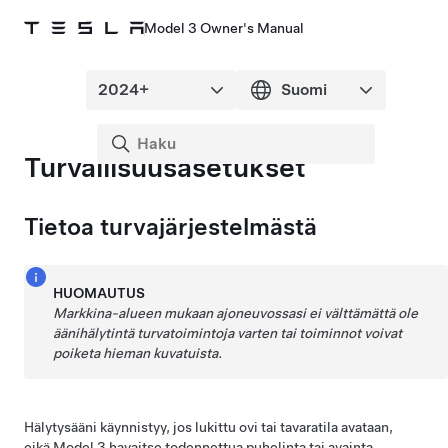
Model 3 Owner's Manual
Turvallisuusasetukset
Tietoa turvajärjestelmästä
HUOMAUTUS
Markkina-alueen mukaan ajoneuvossasi ei välttämättä ole
äänihälytintä turvatoimintoja varten tai toiminnot voivat
poiketa hieman kuvatuista.
Hälytysääni käynnistyy, jos lukittu ovi tai tavaratila avataan,
eikä
Model 3
havaitse todennettua puhelinta tai avainta