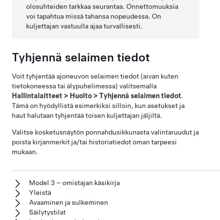
olosuhteiden tarkkaa seurantaa. Onnettomuuksia
voi tapahtua missä tahansa nopeudessa. On
kuljettajan vastuulla ajaa turvallisesti.
Tyhjennä selaimen tiedot
Voit tyhjentää ajoneuvon selaimen tiedot (aivan kuten
tietokoneessa tai älypuhelimessa) valitsemalla
Hallintalaitteet
>
Huolto
>
Tyhjennä selaimen tiedot
.
Tämä on hyödyllistä esimerkiksi silloin, kun asetukset ja
haut halutaan tyhjentää toisen kuljettajan jäljiltä.
Valitse kosketusnäytön ponnahdusikkunasta valintaruudut ja
poista kirjanmerkit ja/tai historiatiedot oman tarpeesi
mukaan.
Model 3 – omistajan käsikirja
Yleistä
Avaaminen ja sulkeminen
Säilytystilat