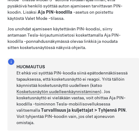
pysäköivä henkilö syöttää auton ajamiseen tarvittavan PIN-
koodin. Lisäksi
Aja PIN-koodilla
-asetus on poistettu
käytöstä Valet Mode -tilassa.
Jos unohdat ajamiseen käytettävän PIN-koodisi, siirry
antamaan Tesla-kirjautumistietosi koskettamalla Aja PIN-
koodilla -ponnahdusnäkymässä olevaa linkkiä ja noudata
sitten kosketusnäytössä näkyviä ohjeita.
HUOMAUTUS
Et ehkä voi syöttää PIN-koodia siinä epätodennäköisessä
tapauksessa, että kosketusnäyttö ei reagoi. Yritä tällöin
käynnistää kosketusnäyttö uudelleen (katso
Kosketusnäytön uudelleenkäynnistäminen
). Jos
kosketusnäyttö ei vieläkään vastaa, voit ohittaa Aja PIN-
koodilla -toiminnon Tesla-mobiilisovelluksessa
valitsemalla
Turvallisuus ja kuljettajat
>
Tyhjennä PIN
.
Voit tyhjentää PIN-koodin vain, jos olet ajoneuvon
omistaja.