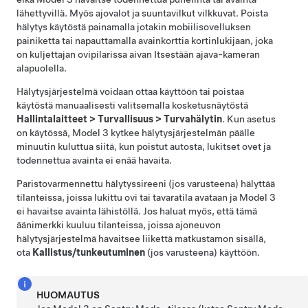
lähettyvillä. Myös ajovalot ja suuntavilkut vilkkuvat. Poista
hälytys käytöstä painamalla jotakin mobiilisovelluksen
painiketta tai napauttamalla avainkorttia kortinlukijaan, joka
on
kuljettajan ovipilarissa aivan
Itsestään ajava
-kameran
alapuolella
.
Hälytysjärjestelmä voidaan ottaa käyttöön tai poistaa
käytöstä manuaalisesti valitsemalla kosketusnäytöstä
Hallintalaitteet
>
Turvallisuus
>
Turvahälytin
. Kun asetus
on käytössä,
Model 3
kytkee hälytysjärjestelmän päälle
minuutin kuluttua siitä, kun poistut autosta, lukitset ovet ja
todennettua avainta ei enää havaita.
Paristovarmennettu hälytyssireeni (jos varusteena) hälyttää
tilanteissa, joissa lukittu ovi tai tavaratila avataan ja
Model 3
ei havaitse avainta lähistöllä.
Jos haluat myös, että tämä
äänimerkki kuuluu tilanteissa, joissa ajoneuvon
hälytysjärjestelmä havaitsee liikettä matkustamon sisällä,
ota
Kallistus/tunkeutuminen
(jos varusteena) käyttöön.
HUOMAUTUS