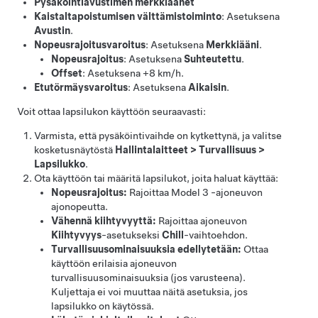
Pysäköintiavustimen merkkiäänet
Kaistaltapoistumisen välttämistoiminto
: Asetuksena
Avustin
.
Nopeusrajoitusvaroitus
: Asetuksena
Merkkiääni
.
Nopeusrajoitus
: Asetuksena
Suhteutettu
.
Offset
: Asetuksena
+8 km/h
.
Etutörmäysvaroitus
: Asetuksena
Aikaisin
.
Voit ottaa lapsilukon käyttöön seuraavasti:
Varmista, että pysäköintivaihde on kytkettynä, ja valitse
kosketusnäytöstä
Hallintalaitteet
>
Turvallisuus
>
Lapsilukko
.
Ota käyttöön tai määritä lapsilukot, joita haluat käyttää:
Nopeusrajoitus:
Rajoittaa
Model 3
-ajoneuvon
ajonopeutta.
Vähennä kiihtyvyyttä:
Rajoittaa ajoneuvon
Kiihtyvyys
-asetukseksi
Chill
-vaihtoehdon.
Turvallisuusominaisuuksia edellytetään:
Ottaa
käyttöön erilaisia ajoneuvon
turvallisuusominaisuuksia (jos varusteena).
Kuljettaja ei voi muuttaa näitä asetuksia, jos
lapsilukko on käytössä.