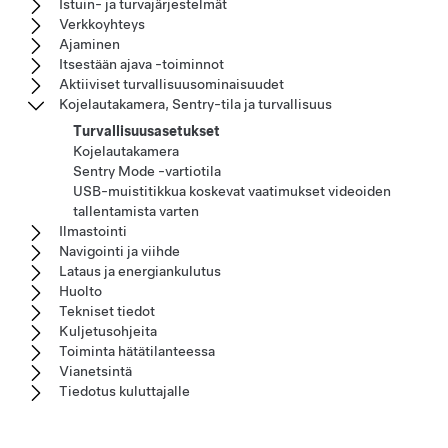
Istuin- ja turvajärjestelmät
Verkkoyhteys
Ajaminen
Itsestään ajava -toiminnot
Aktiiviset turvallisuusominaisuudet
Kojelautakamera, Sentry-tila ja turvallisuus
Turvallisuusasetukset
Kojelautakamera
Sentry Mode -vartiotila
USB-muistitikkua koskevat vaatimukset videoiden
tallentamista varten
Ilmastointi
Navigointi ja viihde
Lataus ja energiankulutus
Huolto
Tekniset tiedot
Kuljetusohjeita
Toiminta hätätilanteessa
Vianetsintä
Tiedotus kuluttajalle