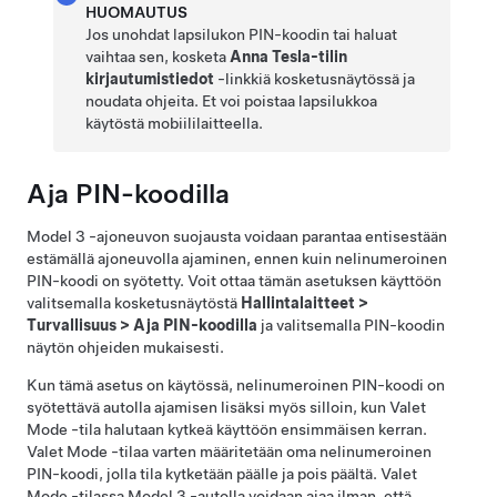
HUOMAUTUS
Jos unohdat lapsilukon PIN-koodin tai haluat
vaihtaa sen, kosketa
Anna Tesla-tilin
kirjautumistiedot
-linkkiä kosketusnäytössä ja
noudata ohjeita. Et voi poistaa lapsilukkoa
käytöstä mobiililaitteella.
Aja PIN-koodilla
Model 3
-ajoneuvon suojausta voidaan parantaa entisestään
estämällä ajoneuvolla ajaminen, ennen kuin nelinumeroinen
PIN-koodi on syötetty. Voit ottaa tämän asetuksen käyttöön
valitsemalla kosketusnäytöstä
Hallintalaitteet
>
Turvallisuus
>
Aja PIN-koodilla
ja valitsemalla PIN-koodin
näytön ohjeiden mukaisesti.
Kun tämä asetus on käytössä, nelinumeroinen PIN-koodi on
syötettävä autolla ajamisen lisäksi myös silloin, kun Valet
Mode -tila halutaan kytkeä käyttöön ensimmäisen kerran.
Valet Mode -tilaa varten määritetään oma nelinumeroinen
PIN-koodi, jolla tila kytketään päälle ja pois päältä. Valet
Mode -tilassa
Model 3
-autolla voidaan ajaa ilman, että