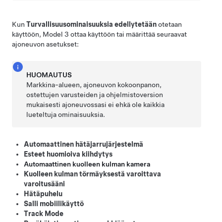
Kun
Turvallisuusominaisuuksia edellytetään
otetaan
käyttöön,
Model 3
ottaa käyttöön tai määrittää seuraavat
ajoneuvon asetukset:
HUOMAUTUS
Markkina-alueen, ajoneuvon kokoonpanon,
ostettujen varusteiden ja ohjelmistoversion
mukaisesti ajoneuvossasi ei ehkä ole kaikkia
lueteltuja ominaisuuksia.
Automaattinen hätäjarrujärjestelmä
Esteet huomioiva kiihdytys
Automaattinen kuolleen kulman kamera
Kuolleen kulman törmäyksestä varoittava
varoitusääni
Hätäpuhelu
Salli mobiilikäyttö
Track Mode