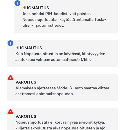
HUOMAUTUS
Jos unohdat PIN-koodisi, voit poistaa
Nopeusrajoitustilan käytöstä antamalla Tesla-
tilisi kirjautumistiedot.
HUOMAUTUS
Kun Nopeusrajoitustila on käytössä, kiihtyvyyden
asetuksesi valitaan automaattisesti
Chill
.
VAROITUS
Alamäkeen ajettaessa
Model 3
-auto saattaa ylittää
asettamasi enimmäisnopeuden.
VAROITUS
Nopeusrajoitustila ei korvaa hyvää arviointikykyä,
kuljettajakoulutusta eikä nopeusrajoitusten ja ajo-