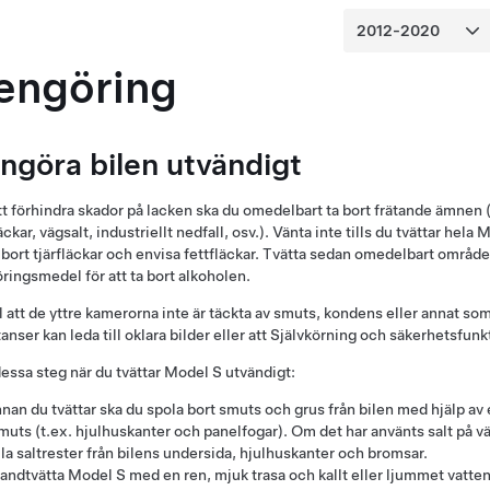
engöring
ngöra bilen utvändigt
tt förhindra skador på
lacken
ska du omedelbart ta bort frätande ämnen (fe
äckar, vägsalt, industriellt nedfall, osv.). Vänta inte tills du tvättar hela
M
a bort tjärfläckar och envisa fettfläckar. Tvätta sedan omedelbart område
ringsmedel för att ta bort alkoholen.
ll att de yttre kamerorna inte är täckta av smuts, kondens eller annat 
anser kan leda till oklara bilder eller att
Självkörning
och säkerhetsfunkti
dessa steg när du tvättar
Model S
utvändigt:
nnan du tvättar ska du spola bort smuts och grus från bilen med hjälp av e
muts (t.ex. hjulhuskanter och panelfogar). Om det har använts salt på v
lla saltrester från bilens undersida, hjulhuskanter och bromsar.
andtvätta
Model S
med en ren, mjuk trasa och kallt eller ljummet vatte