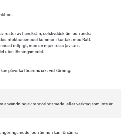
nktion.
d av rester av handkräm, solskyddskräm och andra
anddesinfektionsmedel kommer i kontakt med
Ratt
.
narast möjligt, med en mjuk trasa (av t.ex.
del utan lösningsmedel.
kan påverka förarens sikt vid körning.
sive användning av rengöringsmedel eller verktyg som inte är
a rengöringsmedel och ämnen kan försämra