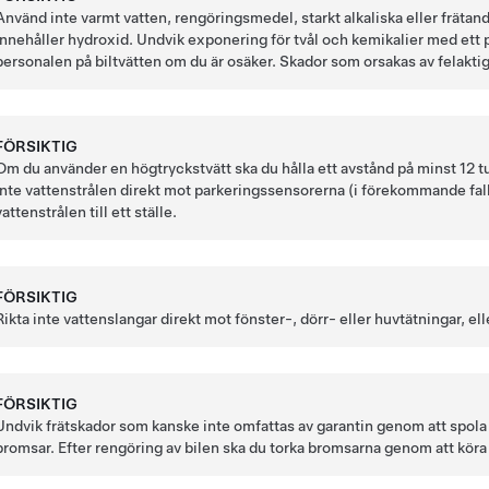
Använd inte varmt vatten, rengöringsmedel, starkt alkaliska eller frätan
innehåller hydroxid. Undvik exponering för tvål och kemikalier med ett 
personalen på biltvätten om du är osäker. Skador som orsakas av felaktig 
FÖRSIKTIG
Om du använder en högtryckstvätt ska du hålla ett avstånd på minst
12 
inte vattenstrålen direkt mot parkeringssensorerna
(i förekommande fal
vattenstrålen till ett ställe.
FÖRSIKTIG
Rikta inte vattenslangar direkt mot fönster-, dörr- eller huvtätningar, e
FÖRSIKTIG
Undvik frätskador som kanske inte omfattas av garantin genom att spola b
bromsar. Efter rengöring av bilen ska du torka bromsarna genom att köra