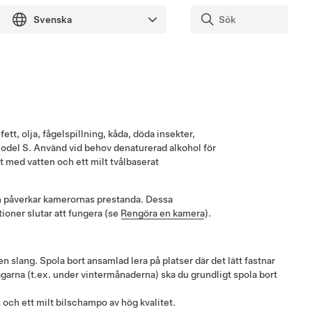
tt, olja, fågelspillning, kåda, döda insekter,
odel S
. Använd vid behov denaturerad alkohol för
t med vatten och ett milt tvålbaserat
som påverkar kamerornas prestanda. Dessa
oner slutar att fungera (se
Rengöra en kamera
).
n slang. Spola bort ansamlad lera på platser där det lätt fastnar
ägarna (t.ex. under vintermånaderna) ska du grundligt spola bort
n och ett
milt bilschampo av hög kvalitet
.