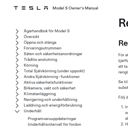
Model S Owner's Manual
R
Ägarhandbok för Model S
Översikt
Re
Öppna och stänga
Förvaringsutrymmen
Säten och säkerhetsanordningar
För a
Trådlös anslutning
tjärfl
Körning
att t
Total Självkörning (under uppsikt)
rengö
Andra Självkörning -funktioner
Se ti
Aktiva säkerhetsfunktioner
subst
Bilkamera, vakt och säkerhet
Klimatanläggning
Följ 
Navigering och underhållning
Laddning och energiförbrukning
I
Underhåll
s
a
Programvaruuppdateringar
H
Underhållsintervall för fordon