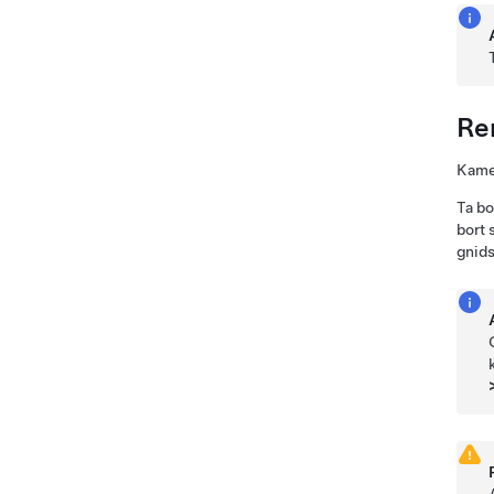
Re
Kamer
Ta bo
bort 
gnids