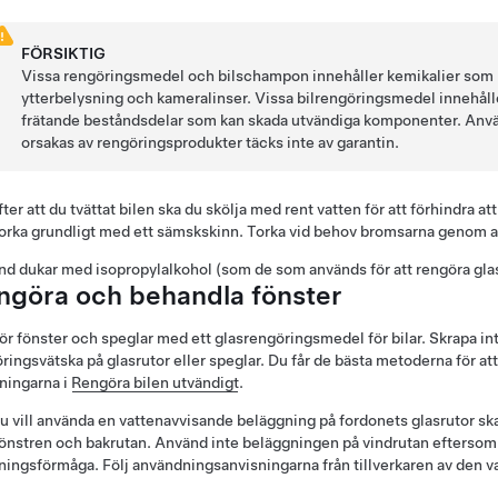
FÖRSIKTIG
Vissa rengöringsmedel och bilschampon innehåller kemikalier som kan
ytterbelysning och kameralinser. Vissa bilrengöringsmedel innehåller 
frätande beståndsdelar som kan skada utvändiga komponenter. Använ
orsakas av rengöringsprodukter täcks inte av garantin.
fter att du tvättat bilen ska du skölja med rent vatten för att förhindra att
orka grundligt med ett sämskskinn. Torka vid behov bromsarna genom at
d dukar med isopropylalkohol (som de som används för att rengöra glasög
ngöra och behandla fönster
r fönster och speglar med ett glasrengöringsmedel för bilar. Skrapa in
ringsvätska på glasrutor eller speglar. Du får de bästa metoderna för at
ningarna i
Rengöra bilen utvändigt
.
 vill använda en vattenavvisande beläggning på fordonets glasrutor s
önstren och bakrutan. Använd inte beläggningen på vindrutan eftersom
ningsförmåga. Följ användningsanvisningarna från tillverkaren av den 