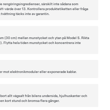
de rengöringsingredienser, särskilt inte sådana som
pH-värde över 13. Kontrollera produktetiketten eller fråga
tvättning täcks inte av garantin.
tum (30 cm)
mellan munstycket och ytan på
Model S
.
Rikta
l)
.
Flytta hela tiden munstycket och koncentrera inte
ller mot elektronikmoduler eller exponerade kablar.
ort allt vägsalt från bilens undersida, hjulhuskanter och
 en kort stund och bromsa flera gånger.