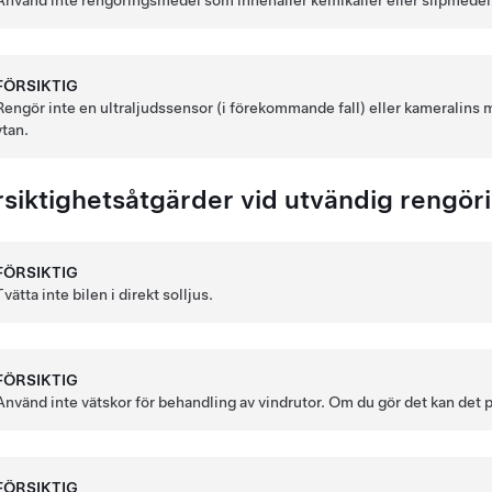
Använd inte rengöringsmedel som innehåller kemikalier eller slipmedel.
FÖRSIKTIG
Rengör inte en ultraljudssensor
(i förekommande fall)
eller kameralins m
ytan.
rsiktighetsåtgärder vid utvändig rengör
FÖRSIKTIG
Tvätta inte bilen i direkt solljus.
FÖRSIKTIG
Använd inte vätskor för behandling av vindrutor. Om du gör det kan det p
FÖRSIKTIG