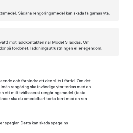
ättsmedel. Sådana rengöringsmedel kan skada fälgarnas yta.
tvätt) mot laddkontakten när
Model S
laddas. Om
skador på fordonet, laddningsutrustningen eller egendom.
eende och förhindra att den slits i förtid. Om det
r allmän rengöring ska invändiga ytor torkas med en
ch ett milt tvålbaserat rengöringsmedel (testa
ränder ska du omedelbart torka torrt med en ren
ler speglar. Detta kan skada spegelns