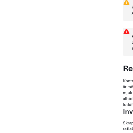
Re
Kontr
är mö
mjuk 
allti
luddf
In
Skrap
refle