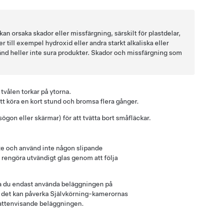
 orsaka skador eller missfärgning, särskilt för plastdelar,
till exempel hydroxid eller andra starkt alkaliska eller
d heller inte sura produkter. Skador och missfärgning som
 tvålen torkar på ytorna.
t köra en kort stund och bromsa flera gånger.
on eller skärmar) för att tvätta bort småfläckar.
te och använd inte någon slipande
t rengöra utvändigt glas genom att följa
ka du endast använda beläggningen på
 det kan påverka
Självkörning
-kamerornas
vattenvisande beläggningen.