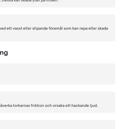
 Dessa kan skada ytan på linsen.
ed ett vasst eller slipande föremål som kan repa eller skada
ing
åverka torkarnas friktion och orsaka ett hackande ljud.