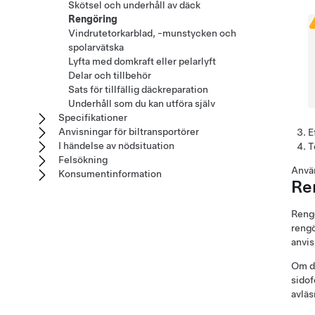
Skötsel och underhåll av däck
Rengöring
Vindrutetorkarblad, -munstycken och
spolarvätska
Lyfta med domkraft eller pelarlyft
Delar och tillbehör
Sats för tillfällig däckreparation
Underhåll som du kan utföra själv
Specifikationer
Anvisningar för biltransportörer
E
I händelse av nödsituation
T
Felsökning
Använ
Konsumentinformation
Re
Rengö
rengö
anvis
Om du
sidof
avläs