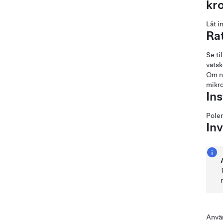
kr
Låt i
Ra
Se ti
vätsk
Om n
mikro
In
Poler
In
Använ