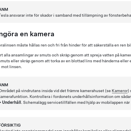
ANM
Tesla ansvarar inte för skador i samband med tillämpning av fönsterbeha
ngöra en kamera
alinsen måste hållas ren och fri från hinder för att säkerställa en ren bi
rt alla ansamlingar av smuts och skräp genom att spreja vatten på kamer
smuts eller skräp genom att torka av en blottad lins med händerna eller e
 mot linsen.
ANM
Området på vindrutans insida vid det främre kamerahuset (se
Kameror
)
kamerafunktion. Kontrollera i fordonets underhållsinformation om såda
>
Underhåll
. Schemalägg servicetillfällen med hjälp av mobilappen när 
FÖRSIKTIG