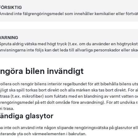
FÖRSIKTIG
Använd inte fälgrengöringsmedel som innehåller kemikalier eller förtv
VARNING
Spruta aldrig vätska med högt tryck (t.ex. om du använder en högtrycks
anvisningarna inte följs kan det leda till allvarliga personskador eller 
ngöra bilen invändigt
ollera och rengör bilens interiör regelbundet för att bibehålla bilens uts
jligt ska spill torkas bort direkt och alla märken ska tas bort direkt. Fö
trasa (t.ex. mikrofiber) som fuktats med en blandning av varmt vatten o
d rengöringsmedel på ett dolt område före användning). För att undvika 
ri trasa.
vändiga glasytor
a inte och använd inte någon slipande rengöringsvätska på glasrutor el
kterande yta och värmeelementen i bakrutan.