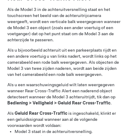
Als de
Model 3
in de achteruitversnelling staat en het
touchscreen het beeld van de achteruitrijcamera
weergeeft, wordt een verticale balk weergegeven wanneer
de
Model 3
een object (zoals een ander voertuig of een
voetganger) dat op het punt staat om de
Model 3
aan de
achterzijde te passeren.
Als u bijvoorbeeld achteruit uit een parkeerplaats rijdt en
een andere voertuig u van links nadert, wordt links op het
camerabeeld een rode balk weergegeven. Als objecten de
Model 3
van twee zijden naderen, wordt aan beide zijden
van het camerabeeld een rode balk weergegeven.
Als u een waarschuwingsgeluid wilt laten weergegeven
wanneer Rear Cross-Traffic Alert een naderend object
detecteert wanneer de
Model 3
achteruitrijdt, tik dan op
Bediening
>
Veiligheid
>
Geluid Rear Cross-Traffic
.
Als
Geluid Rear Cross-Traffic
is ingeschakeld, klinkt er
een geluidssignaal wanneer aan al de volgende
voorwaarden wordt voldaan:
Model 3
staat in de achteruitversnelling.