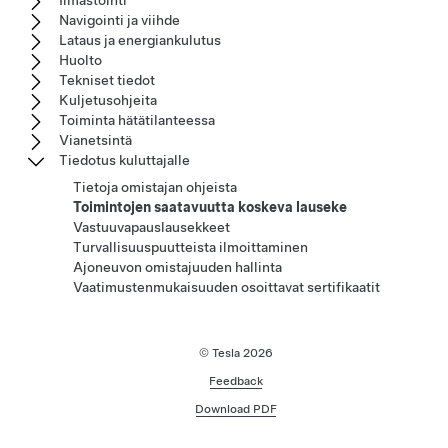
Ilmastointi
Navigointi ja viihde
Lataus ja energiankulutus
Huolto
Tekniset tiedot
Kuljetusohjeita
Toiminta hätätilanteessa
Vianetsintä
Tiedotus kuluttajalle
Tietoja omistajan ohjeista
Toimintojen saatavuutta koskeva lauseke
Vastuuvapauslausekkeet
Turvallisuuspuutteista ilmoittaminen
Ajoneuvon omistajuuden hallinta
Vaatimustenmukaisuuden osoittavat sertifikaatit
© Tesla
2026
Feedback
Download PDF