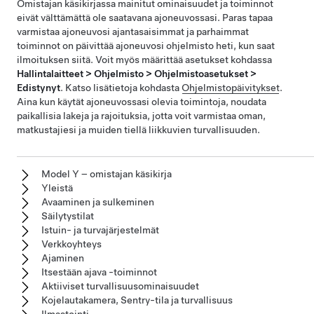
Omistajan käsikirjassa mainitut ominaisuudet ja toiminnot
eivät välttämättä ole saatavana ajoneuvossasi. Paras tapaa
varmistaa ajoneuvosi ajantasaisimmat ja parhaimmat
toiminnot on päivittää ajoneuvosi ohjelmisto heti, kun saat
ilmoituksen siitä. Voit myös määrittää asetukset kohdassa
Hallintalaitteet > Ohjelmisto > Ohjelmistoasetukset >
Edistynyt
. Katso lisätietoja kohdasta
Ohjelmistopäivitykset
.
Aina kun käytät ajoneuvossasi olevia toimintoja, noudata
paikallisia lakeja ja rajoituksia, jotta voit varmistaa oman,
matkustajiesi ja muiden tiellä liikkuvien turvallisuuden.
Model Y – omistajan käsikirja
Yleistä
Avaaminen ja sulkeminen
Säilytystilat
Istuin- ja turvajärjestelmät
Verkkoyhteys
Ajaminen
Itsestään ajava -toiminnot
Aktiiviset turvallisuusominaisuudet
Kojelautakamera, Sentry-tila ja turvallisuus