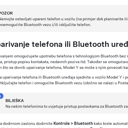
POZOR
Nemojte ostavljati upareni telefon u vozilu (na primjer dok planinarite ili
onemogućite Bluetooth vezu i/ili isključite telefon.
arivanje telefona ili Bluetooth ure
vanjem omogućujete upotrebu telefona s tehnologijom Bluetooth bez ru
a, pristup popisu kontakata, nedavnih poziva itd. Također se omogućava
 što se dovrši uparivanje telefona,
Model Y
se može s njim povezati ka
a uparivanje telefona ili Bluetooth uređaja sjednite u vozilo
Model Y
i p
tključajte telefon i omogućite Bluetooth vezu (obično se nalazi u Post
BILJEŠKA
Na nekim telefonima to uvjetuje pristup postavkama za Bluetooth za
a dodirnom zaslonu dodirnite
Kontrole
>
Bluetooth
kako biste automats