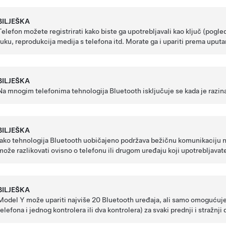
BILJEŠKA
Telefon možete registrirati kako biste ga upotrebljavali kao ključ (pogle
ruku, reprodukcija medija s telefona itd. Morate ga i upariti prema uput
BILJEŠKA
Na mnogim telefonima tehnologija Bluetooth isključuje se kada je razina
BILJEŠKA
Iako tehnologija Bluetooth uobičajeno podržava bežičnu komunikaciju n
može razlikovati ovisno o telefonu ili drugom uređaju koji upotrebljavat
BILJEŠKA
Model Y
može upariti najviše 20 Bluetooth uređaja, ali samo omogućuj
telefona i jednog kontrolera ili dva kontrolera) za svaki prednji i stražnj