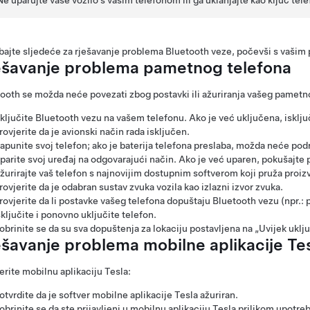
bajte sljedeće za rješavanje problema Bluetooth veze, počevši s vaši
ešavanje problema pametnog telefona
ooth se možda neće povezati zbog postavki ili ažuriranja vašeg pametn
ključite Bluetooth vezu na vašem telefonu. Ako je već uključena, isklju
rovjerite da je avionski način rada isključen.
apunite svoj telefon; ako je baterija telefona preslaba, možda neće pod
parite svoj uređaj na odgovarajući način. Ako je već uparen, pokušajte p
žurirajte vaš telefon s najnovijim dostupnim softverom koji pruža proiz
rovjerite da je odabran sustav zvuka vozila kao izlazni izvor zvuka.
rovjerite da li postavke vašeg telefona dopuštaju Bluetooth vezu (npr.: 
sključite i ponovno uključite telefon.
obrinite se da su sva dopuštenja za lokaciju postavljena na „Uvijek uklj
ešavanje problema mobilne aplikacije Te
erite mobilnu aplikaciju Tesla:
otvrdite da je softver mobilne aplikacije Tesla ažuriran.
obrinite se da ste prijavljeni u mobilnu aplikaciju Tesla prilikom upotre