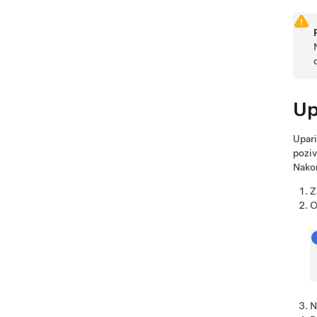
Up
Upari
poziv
Nakon
Z
O
N