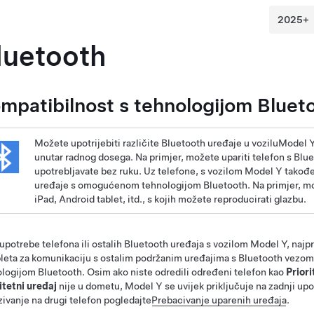
luetooth
mpatibilnost s tehnologijom Bluet
Možete upotrijebiti različite Bluetooth uređaje u vozilu
Model 
unutar radnog dosega. Na primjer, možete upariti telefon s Blu
upotrebljavate bez ruku. Uz telefone, s vozilom
Model Y
takođe
uređaje s omogućenom tehnologijom Bluetooth. Na primjer, mo
iPad, Android tablet, itd., s kojih možete reproducirati glazbu.
 upotrebe telefona ili ostalih Bluetooth uređaja s vozilom
Model Y
, najp
eta za komunikaciju s ostalim podržanim uređajima s Bluetooth vezom.
logijom Bluetooth. Osim ako niste odredili određeni telefon kao
Priori
itetni uređaj
nije u dometu,
Model Y
se uvijek priključuje na zadnji upo
ivanje na drugi telefon pogledajte
Prebacivanje uparenih uređaja
.