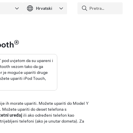
®
ooth
Y
pod uvjetom da su upareni i
etooth vezom tako da ga
r je moguće upariti druge
žete upariti iPod Touch,
rije ih morate upariti. Možete upariti do
Model Y
 Možete upariti do deset telefona s
tetni uređaj
ili ako određeni telefon kao
trijebljeni telefoni (ako je unutar dometa). Za