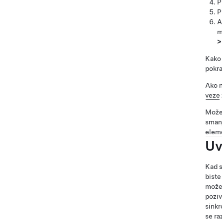
P
P
A
m
Kako 
pokra
Ako n
veze
Možet
smanj
eleme
Uv
Kad s
biste
možet
poziv
sinkr
se ra