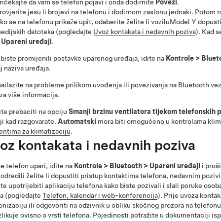
ričekajte da vam se telefon pojavi i onda dodirnite
Poveži
.
rovjerite jesu li brojevi na telefonu i dodirnom zaslonu jednaki. Potom n
ko se na telefonu prikaže upit, odaberite želite li vozilu
Model Y
dopusti
edijskih datoteka (pogledajte
Uvoz kontakata i nedavnih poziva
). Kad s
>
Upareni uređaji
.
biste promijenili postavke uparenog uređaja, idite na
Kontrole
>
Bluet
j naziva uređaja.
ailazite na probleme prilikom uvođenja ili povezivanja na Bluetooth ve
za više informacija.
e prebaciti na opciju
Smanji brzinu ventilatora tijekom telefonskih 
i kad razgovarate.
Automatski
mora biti omogućeno u kontrolama klima
ntima za klimatizaciju
.
oz kontakata i nedavnih poziva
e telefon upari, idite na
Kontrole
>
Bluetooth
>
Upareni uređaji
i proš
 odredili želite li dopustiti pristup kontaktima telefona, nedavnim poz
e upotrijebiti aplikaciju telefona kako biste pozivali i slali poruke os
a (pogledajte
Telefon, kalendar i web-konferencija
). Prije uvoza kont
onizaciju ili odgovoriti na odzivnik u obliku skočnog prozora na telefonu
zlikuje ovisno o vrsti telefona. Pojedinosti potražite u dokumentaciji i