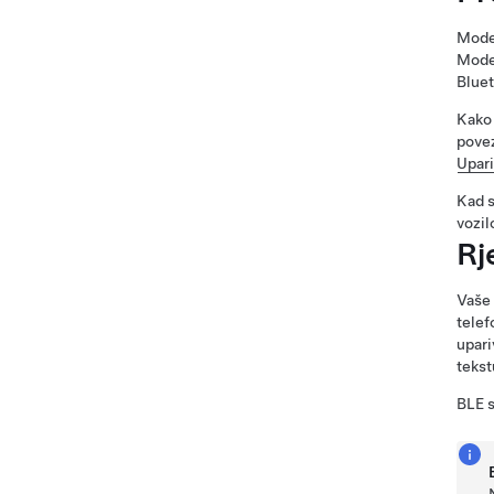
Mode
Mode
Bluet
Kako 
povez
Upari
Kad s
vozil
Rj
Vaše 
tele
upari
tekst
BLE s