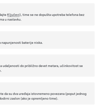
dajte
Ključevi
), time se ne dopušta upotreba telefona bez
ama u nastavku.
 napunjenosti baterije niska.
a udaljenosti do približno
devet metara
, učinkovitost se
e.
ete da su dva uređaja istovremeno povezana (poput jednog
i dodirni zaslon (ako je opremljeno time).