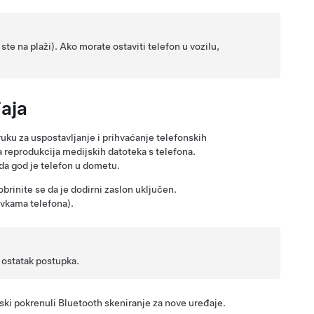
 ste na plaži). Ako morate ostaviti telefon u vozilu,
đaja
ku za uspostavljanje i prihvaćanje telefonskih
 reprodukcija medijskih datoteka s telefona.
da god je telefon u dometu.
obrinite se da je dodirni zaslon uključen.
avkama telefona).
 ostatak postupka.
ki pokrenuli Bluetooth skeniranje za nove uređaje.