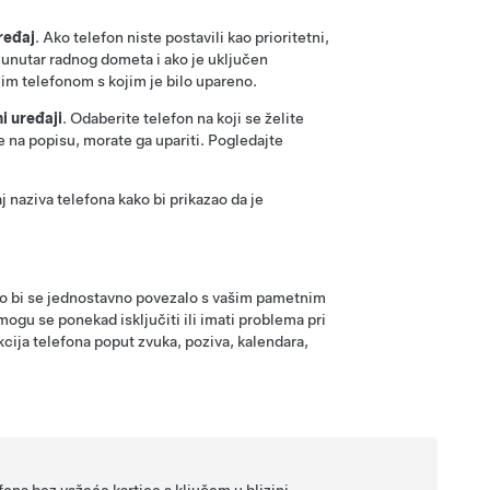
uređaj
. Ako telefon niste postavili kao prioritetni,
 unutar radnog dometa i ako je uključen
ćim telefonom s kojim je bilo upareno.
i uređaji
. Odaberite telefon na koji se želite
je na popisu, morate ga upariti. Pogledajte
 naziva telefona kako bi prikazao da je
ako bi se jednostavno povezalo s vašim pametnim
mogu se ponekad isključiti ili imati problema pri
ija telefona poput zvuka, poziva, kalendara,
fona bez važeće kartice s ključem u blizini.