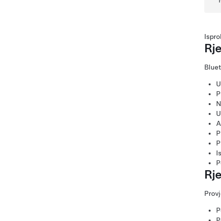
Ispro
Rj
Bluet
U
P
N
U
A
P
P
I
P
Rj
Provj
P
P