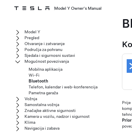
Model Y Owner's Manual
B
Model Y
Pregled
Ko
Otvaranje i zatvaranje
Područja za pohranu
Sjedala i sigurnosni sustavi
Mogućnost povezivanja
Mobilna aplikacija
Wi-Fi
Bluetooth
Telefon, kalendar i web-konferencija
Pametna garaža
Vožnja
Prije
Samostalna vožnja
kompl
Značajke aktivne sigurnosti
tehno
Kamera u vozilu, nadzor i sigurnost
Prior
Klima
povez
Navigacija i zabava