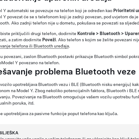
l Y
automatski se povezuje na telefon koji je određen kao
Prioritetni 
l Y
povezat će se s telefonom koji je zadnji povezan, pod uvjetom da je
ooth. Ako zadnji telefon nije u dometu, pokušava se povezati sa sljede
biste priključili drugi telefon, dodirnite
Kontrole
>
Bluetooth
>
Uparen
ati, a zatim dodirnite
Poveži
. Ako telefon s kojim se želite povezani ni
vanje telefona ili Bluetooth uređaja
.
u povezani, zaslon Bluetooth postavki prikazuje Bluetooth simbol pokraj
o
Model Y
povezano na telefon.
ešavanje problema Bluetooth veze
vozilo upotrebljava Bluetooth vezu i BLE (Bluetooth nisku energiju) k
fonom na
Model Y
. Zbog nekoliko potencijalnih faktora, Bluetooth i BLE 
vanju. Povezivanje na Bluetooth omogućuje vašem vozilu upotrebu funkc
ualnih poruka, itd.
e upotrebljava za pasivne funkcije poput telefona kao ključa.
BILJEŠKA
Ne uparujte vaše vozilo s vašim telefonom ili ga uklanjajte kao ključ tele