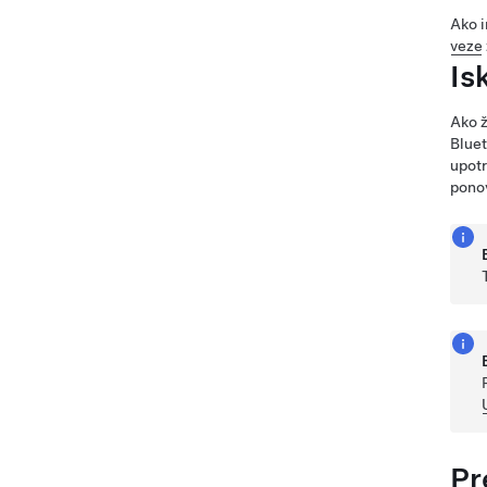
Ako i
veze
Is
Ako ž
Bluet
upotr
ponov
Pr