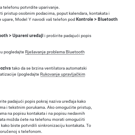
a telefonu potvrdite uparivanje.
ti pristup osobnim podacima, poput kalendara, kontakata i
e upare,
Model Y
navodi vaš telefon pod
Kontrole
>
Bluetooth
ooth
>
Upareni uređaji
i proširite padajući popis
zu pogledajte
Rješavanje problema Bluetooth
poziva
tako da se brzina ventilatora automatski
tizacije (pogledajte
Rukovanje upravljačkim
irite padajući popis pokraj naziva uređaja kako
ivima i tekstnim porukama. Ako omogućite pristup,
obama na popisu kontakata i na popisu nedavnih
akata možda ćete na telefonu morati omogućiti
 kako biste potvrdili sinkronizaciju kontakata. To
sporučenoj s telefonom.