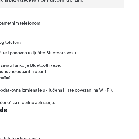
m pametnim telefonom.
og telefona:
čite i ponovno uključite Bluetooth vezu.
ržavati funkcije Bluetooth veze.
onovno odpariti i upariti.
vođač.
podatkovna izmjena je uključena ili ste povezani na Wi-Fi).
učeno” za mobilnu aplikaciju.
sla
be telefonskog ključa.