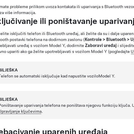
mate probleme prilikom uvoza kontakata ili uparivanja s Bluetooth vez
za više informacija.
ključivanje ili poništavanje upariva
elite isključiti telefon ili Bluetooth uređaj, ali želite da su i dalje upare
ooth postavki telefona na dodirnom zaslonu (
Kontrole
>
Bluetooth
>
U
ebljavati uređaj s vozilom
Model Y
, dodirnite
Zaboravi uređaj
i slijedi
no upariti ako ga želite upotrebljavati s vozilom
Model Y
(pogledajte
U
BILJEŠKA
Telefon se automatski isključuje kad napustite vozilo
Model Y
.
BILJEŠKA
Poništavanje uparivanja telefona ne poništava njegovu funkciju ključa. U
Upravljanje ključevima
.
ebacivanje uparenih uređaja