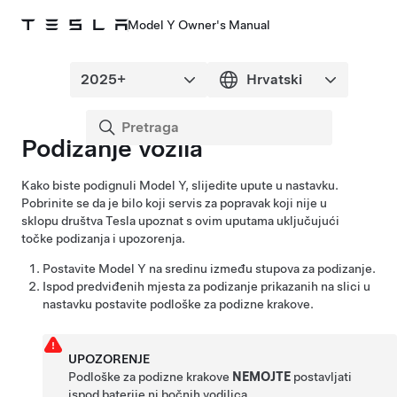
Model Y Owner's Manual
Podizanje vozila
Kako biste podignuli
Model Y
, slijedite upute u nastavku.
Pobrinite se da je bilo koji servis za popravak koji nije u
sklopu društva Tesla upoznat s ovim uputama uključujući
točke podizanja i upozorenja.
Postavite
Model Y
na sredinu između stupova za podizanje.
Ispod predviđenih mjesta za podizanje prikazanih na slici u
nastavku postavite podloške za podizne krakove.
UPOZORENJE
Podloške za podizne krakove
NEMOJTE
postavljati
ispod baterije ni bočnih vodilica.