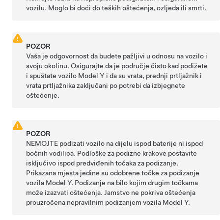
vozilu. Moglo bi doći do teških oštećenja, ozljeda ili smrti.
POZOR
Vaša je odgovornost da budete pažljivi u odnosu na vozilo i
svoju okolinu. Osigurajte da je područje čisto kad podižete
i spuštate vozilo
Model Y
i da su vrata, prednji prtljažnik i
vrata prtljažnika
zaključani po potrebi da izbjegnete
oštećenje.
POZOR
NEMOJTE podizati vozilo na dijelu ispod baterije ni ispod
bočnih vodilica. Podloške za podizne krakove postavite
isključivo ispod predviđenih točaka za podizanje.
Prikazana mjesta jedine su odobrene točke za podizanje
vozila
Model Y
. Podizanje na bilo kojim drugim točkama
može izazvati oštećenja. Jamstvo ne pokriva oštećenja
prouzročena nepravilnim podizanjem vozila
Model Y
.