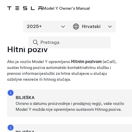
Model Y Owner's Manual
Hitni poziv
Ako je vozilo
Model Y
opremljeno
Hitnim pozivom
(eCall),
sustav hitnog poziva automatski kontaktira
hitnu službu
i
prenosi informacije
službi za hitne slučajeve
u slučaju
ozbiljne nesreće ili hitnog slučaja.
BILJEŠKA
Ovisno o datumu proizvodnje i prodajnoj regiji, vaše vozilo
Model Y
možda nije opremljeno sustavom Hitnog poziva.