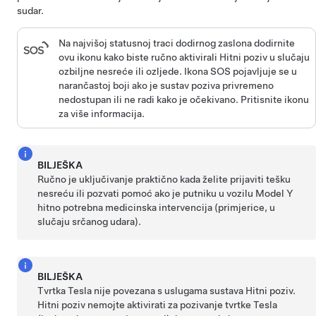
sudar.
Na najvišoj statusnoj traci dodirnog zaslona
dodirnite
ovu ikonu kako biste ručno aktivirali Hitni poziv u slučaju
ozbiljne nesreće ili ozljede. Ikona SOS pojavljuje se u
narančastoj boji ako je sustav poziva privremeno
nedostupan ili ne radi kako je očekivano. Pritisnite ikonu
za više informacija.
BILJEŠKA
Ručno je uključivanje praktično kada želite prijaviti tešku
nesreću ili pozvati pomoć ako je putniku u vozilu
Model Y
hitno potrebna medicinska intervencija (primjerice, u
slučaju srčanog udara).
BILJEŠKA
Tvrtka Tesla nije povezana s uslugama sustava Hitni poziv.
Hitni poziv nemojte aktivirati za pozivanje tvrtke Tesla