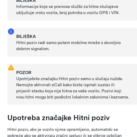
BILJEŠKA
Informacije koje se prenose
službi za hitne slučajeve
uključuje vrstu vozila, broj putnika u vozilu
GPS
i VIN.
BILJEŠKA
Hitni poziv radi samo putem mobilne mreže s dovoljno
dobrim signalom.
POZOR
Upotrijebite značajku Hitni poziv samo u slučaju nužde.
Nemojte aktivirati eCall kako biste ispitali sustav ili
prijavili stavku koja nije hitna za vaše vozilo.
Pozivi koji
nisu hitni mogu biti podložni lokalnim zakonima i kaznama.
Upotreba značajke Hitni poziv
Hitni poziv, ako je vozilo njime opremljeno, automatski se
pokreće ako se aktiviraju zračni jastuci ili se otkrije ozbiljan