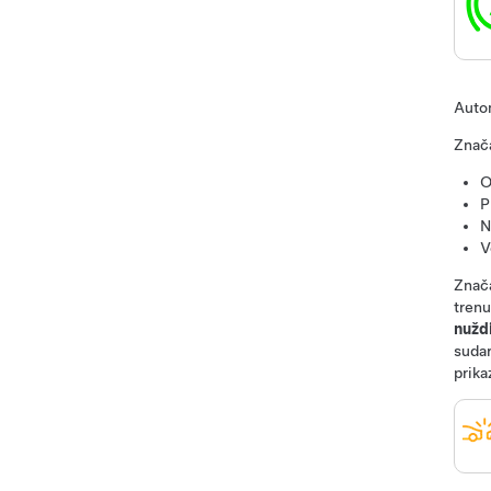
Autom
Znača
O
P
N
V
Znača
trenu
nužd
sudar
prika