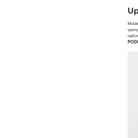
Up
Mode
vjero
način
POD