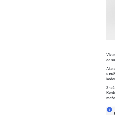
Vizua
od su
Ako 
u nuž
kočen
Znača
Kont
možet