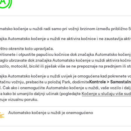
atsko kočenje u nuždi radi samo pri vožnji brzinom između približno
5
jka Automatsko kočenje u nuždi ne aktivira kočnice i ne zaustavlja akt
štro okrenite
kolo upravljača
.
ritisnete i otpustite papučicu kočnice dok značajka Automatsko kočenje
aglo ubrzavate dok značajka Automatsko kočenje u nuždi aktivira kočni
ozilo, motocikl, bicikl ili pješak više se ne prepoznaje na prednjem ili st
jka Automatsko kočenje u nuždi uvijek je omogućena kad pokrenete v
tačnu vožnju, prebacite u položaj Park, dodirnite
Kontrole
>
Samostaln
i
.
Čak ako i onemogućite Automatsko kočenje u nuždi, vaše vozilo i dalj
a kako bi umanjilo daljnji učinak (pogledajte
Kočenje u slučaju više sud
zuje vizualnu poruku.
Automatsko kočenje u nuždi je onemogućeno