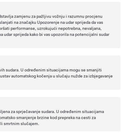
dstavlja zamjenu za pažljivu vožnju i razumnu procjenu
slanjati na značajku Upozorenje na udar sprijeda da vas
oršati performanse, uzrokujući nepotrebna, nevaljana,
 udar sprijeda kako bi vas upozorila na potencijalni sudar
vih sudara. U određenim situacijama mogu se smanjiti
 sustav automatskog kočenja u slučaju nužde za izbjegavanje
ljena za sprječavanje sudara. U određenim situacijama
omatsko smanjenje brzine kod prepreka na cesti za
ili smrtnim slučajem.