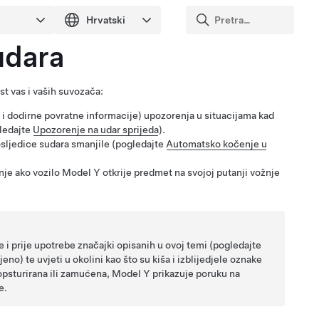
udara
t vas i vaših suvozača:
 i dodirne povratne informacije)
upozorenja u situacijama kad
gledajte
Upozorenje na udar sprijeda
).
osljedice sudara smanjile (pogledajte
Automatsko kočenje u
nje ako vozilo
Model Y
otkrije predmet na svojoj putanji vožnje
 i prije upotrebe značajki opisanih u ovoj temi (pogledajte
ljeno)
te uvjeti u okolini kao što su kiša i izblijedjele oznake
psturirana ili zamućena,
Model Y
prikazuje poruku na
e.