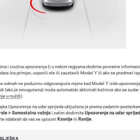
lna i zvučna upozorenja
(i u nekim regijama dodirne povratne informac
dara (na primjer, usporili ste ili zaustavili
Model Y
ili ako se predmet is
se odmah ne poduzmu odgovarajuće mjere kad
Model Y
izda upozorenje
di (ako je omogućena) može automatski aktivirati kočnice ako se suda
je u nuždi
).
jka Upozorenje na udar sprijeda uključena je prema zadanim postavkama.
role
>
Samostalna vožnja
i zatim dodirnite
Upozorenje na udar sprije
e odabrati da vas se upozori
Kasnije
ili
Ranije
.
BILJEŠKA