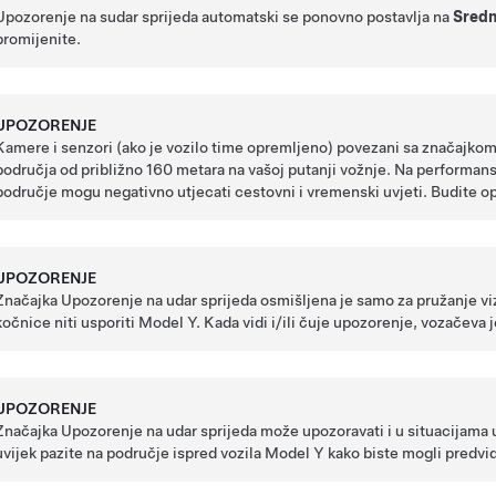
Upozorenje na sudar sprijeda automatski se ponovno postavlja na
Sredn
promijenite.
UPOZORENJE
Kamere
i senzori (ako je vozilo time opremljeno)
povezani sa značajkom 
područja od približno
160 metara
na vašoj putanji vožnje. Na performan
područje mogu negativno utjecati cestovni i vremenski uvjeti. Budite o
UPOZORENJE
Značajka Upozorenje na udar sprijeda osmišljena je samo za pružanje viz
kočnice niti usporiti
Model Y
. Kada vidi i/ili čuje upozorenje, vozače
UPOZORENJE
Značajka Upozorenje na udar sprijeda može upozoravati i u situacijama u
uvijek pazite na područje ispred vozila
Model Y
kako biste mogli predvid