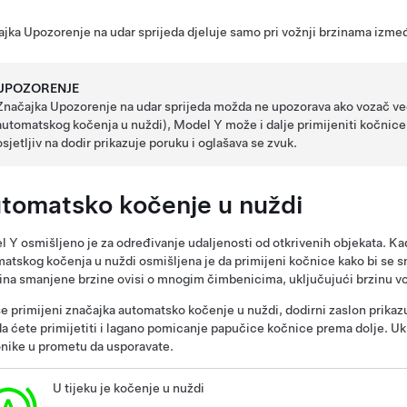
jka Upozorenje na udar sprijeda djeluje samo pri vožnji brzinama izme
UPOZORENJE
Značajka Upozorenje na udar sprijeda možda ne upozorava ako vozač već
automatskog kočenja u nuždi),
Model Y
može i dalje primijeniti kočnic
osjetljiv na dodir
prikazuje poruku i oglašava se zvuk.
tomatsko kočenje u nuždi
l Y
osmišljeno je za određivanje udaljenosti od otkrivenih objekata. K
atskog kočenja u nuždi osmišljena je da primijeni kočnice kako bi se sma
ina smanjene brzine ovisi o mnogim čimbenicima, uključujući brzinu vož
e primijeni značajka automatsko kočenje u nuždi,
dodirni zaslon
prikazu
 ćete primijetiti i lagano pomicanje papučice kočnice prema dolje. Ukl
nike u prometu da usporavate.
U tijeku je kočenje u nuždi