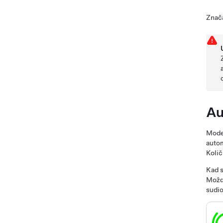
Znača
Au
Mode
autom
Količ
Kad s
Možda
sudio