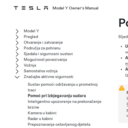
Model Y Owner's Manual
P
Model Y
Pregled
Sljed
Otvaranje i zatvaranje
U
Područja za pohranu
v
Sjedala i sigurnosni sustavi
A
Mogućnost povezivanja
n
Vožnja
A
Samostalna vožnja
(
Značajke aktivne sigurnosti
Sustav pomoći održavanja u prometnoj
traci
Pomoć pri izbjegavanju sudara
Inteligentno upozorenje na prekoračenje
brzine
Kamera u kabini
Radar u kabini
Prepoznavanje ostavljenog djeteta