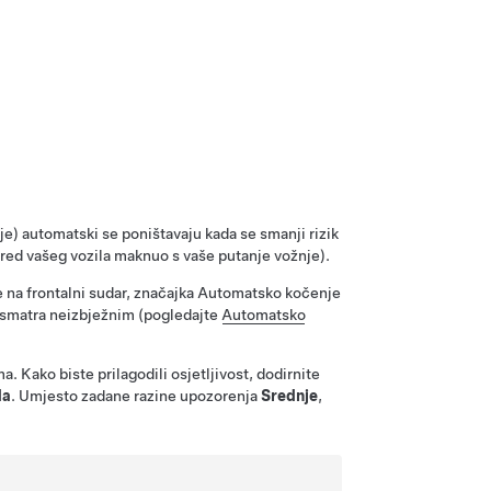
ije)
automatski se poništavaju kada se smanji rizik
pred vašeg vozila maknuo s vaše putanje vožnje).
 na frontalni sudar, značajka Automatsko kočenje
r smatra neizbježnim (pogledajte
Automatsko
 Kako biste prilagodili osjetljivost, dodirnite
da
. Umjesto zadane razine upozorenja
Srednje
,