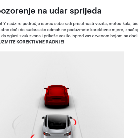
ozorenje na udar sprijeda
l Y
nadzire područje ispred sebe radi prisutnosti vozila, motocikala, bic
jatno doći do sudara ako odmah ne poduzmete korektivne mjere, značajk
 da oglasi zvuk zvona i prikaže vozilo ispred vas crvenom bojom na
dodi
UZMITE KOREKTIVNE RADNJE!