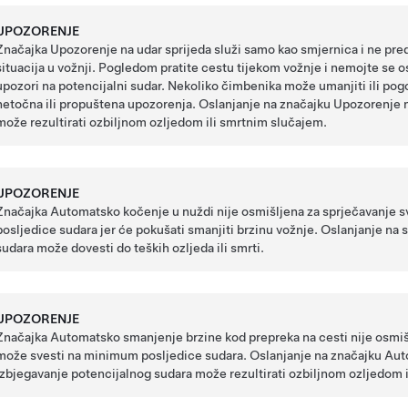
UPOZORENJE
Značajka Upozorenje na udar sprijeda služi samo kao smjernica i ne pre
situacija u vožnji. Pogledom pratite cestu tijekom vožnje i nemojte se o
upozori na potencijalni sudar. Nekoliko čimbenika može umanjiti ili pog
netočna ili propuštena upozorenja. Oslanjanje na značajku Upozorenje na
može rezultirati ozbiljnom ozljedom ili smrtnim slučajem.
UPOZORENJE
Značajka Automatsko kočenje u nuždi nije osmišljena za sprječavanje s
posljedice sudara jer će pokušati smanjiti brzinu vožnje. Oslanjanje na
sudara može dovesti do teških ozljeda ili smrti.
UPOZORENJE
Značajka Automatsko smanjenje brzine kod prepreka na cesti nije osmiš
može svesti na minimum posljedice sudara. Oslanjanje na značajku Aut
izbjegavanje potencijalnog sudara može rezultirati ozbiljnom ozljedom 