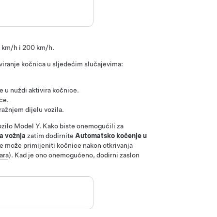
 km/h i 200 km/h
.
iviranje kočnica u sljedećim slučajevima:
 u nuždi aktivira kočnice.
ce.
ražnjem dijelu vozila.
ozilo
Model Y
. Kako biste onemogućili za
a vožnja
zatim dodirnite
Automatsko kočenje u
e može primijeniti kočnice nakon otkrivanja
ara
).
Kad je ono onemogućeno, dodirni zaslon