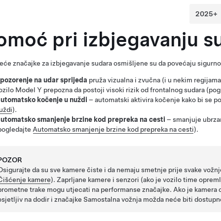
omoć pri izbjegavanju s
eće značajke za izbjegavanje sudara osmišljene su da povećaju sigurnos
pozorenje na udar sprijeda
pruža vizualna i zvučna
(i u nekim regijama
ozilo
Model Y
prepozna da postoji visoki rizik od frontalnog sudara (po
utomatsko kočenje u nuždi
– automatski aktivira kočenje kako bi se p
uždi
).
utomatsko smanjenje brzine kod prepreka na cesti
– smanjuje ubrza
pogledajte
Automatsko smanjenje brzine kod prepreka na cesti
).
POZOR
Osigurajte da su sve kamere čiste i da nemaju smetnje prije svake vožnje
Čišćenje kamere
). Zaprljane kamere
i senzori (ako je vozilo time oprem
prometne trake mogu utjecati na performanse značajke. Ako je kamera o
osjetljiv na dodir
i značajke
Samostalna vožnja
možda neće biti dostupn