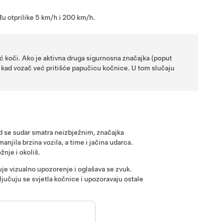
đu otprilike
5 km/h i 200 km/h
.
 koči. Ako je aktivna druga sigurnosna značajka (poput
e kad vozač već pritišće papučicu kočnice. U tom slučaju
ad se sudar smatra neizbježnim, značajka
njila brzina vozila, a time i jačina udarca.
nje i okoliš.
je vizualno upozorenje i oglašava se zvuk.
jučuju se svjetla kočnice i upozoravaju ostale