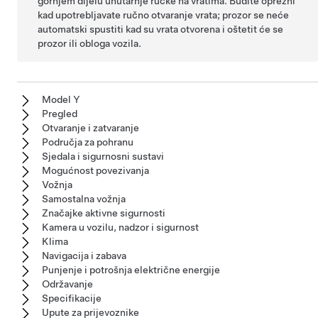
gornjem dijelu unutarnje ručke na vratima. Budite oprezni
kad upotrebljavate ručno otvaranje vrata; prozor se neće
automatski spustiti kad su vrata otvorena i oštetit će se
prozor ili obloga vozila.
Model Y
Pregled
Otvaranje i zatvaranje
Područja za pohranu
Sjedala i sigurnosni sustavi
Mogućnost povezivanja
Vožnja
Samostalna vožnja
Značajke aktivne sigurnosti
Kamera u vozilu, nadzor i sigurnost
Klima
Navigacija i zabava
Punjenje i potrošnja električne energije
Održavanje
Specifikacije
Upute za prijevoznike