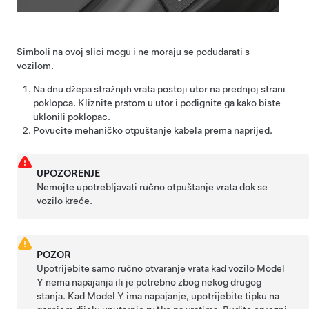
Simboli na ovoj slici mogu i ne moraju se podudarati s
vozilom.
Na dnu džepa stražnjih vrata postoji utor na prednjoj strani
poklopca. Kliznite prstom u utor i podignite ga kako biste
uklonili poklopac.
Povucite mehaničko otpuštanje kabela prema naprijed.
UPOZORENJE
Nemojte upotrebljavati ručno otpuštanje vrata dok se
vozilo kreće.
POZOR
Upotrijebite samo ručno otvaranje vrata kad vozilo
Model
Y
nema napajanja ili je potrebno zbog nekog drugog
stanja. Kad
Model Y
ima napajanje, upotrijebite tipku na