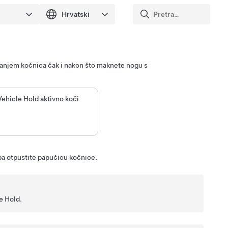
iranjem kočnica čak i nakon što maknete nogu s
ehicle Hold aktivno koči
 pa otpustite papučicu kočnice.
e Hold.