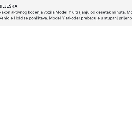
BILJEŠKA
Nakon aktivnog kočenja vozila
Model Y
u trajanju od desetak minuta,
Mo
Vehicle Hold se poništava.
Model Y
također prebacuje u stupanj prijenos