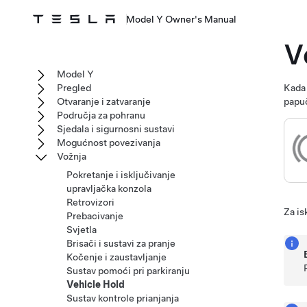
Model Y Owner's Manual
V
Model Y
Pregled
Kada
Otvaranje i zatvaranje
papu
Područja za pohranu
Sjedala i sigurnosni sustavi
Mogućnost povezivanja
Vožnja
Pokretanje i isključivanje
upravljačka konzola
Retrovizori
Za is
Prebacivanje
Svjetla
Brisači i sustavi za pranje
Kočenje i zaustavljanje
Sustav pomoći pri parkiranju
Vehicle Hold
Sustav kontrole prianjanja