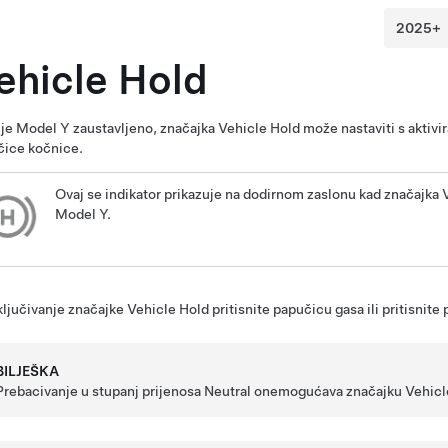
ehicle Hold
 je
Model Y
zaustavljeno, značajka Vehicle Hold može nastaviti s aktiv
čice kočnice.
Ovaj se indikator prikazuje na
dodirnom zaslonu
kad značajka V
Model Y
.
ključivanje značajke Vehicle Hold pritisnite papučicu gasa ili pritisnite
BILJEŠKA
Prebacivanje u stupanj prijenosa Neutral onemogućava značajku Vehicl