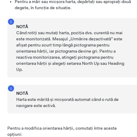
Pentru a mări sau micșora harta, depărtați sau apropiați două
degete, în funcție de situație.
NOTĂ
Când rotiți sau mutați harta, poziția dvs. curentă nu mai
este monitorizată. Mesajul „Urmărire dezactivată” este
afișat pentru scurt timp lângă pictograma pentru
orientarea hărții, iar pictograma devine gri. Pentru a
reactiva monitorizarea, atingeți pictograma pentru
orientarea hărții și alegeți setarea North Up sau Heading
Up.
NOTĂ
Harta este mărită și micșorată automat când o rută de
navigare este activă.
Pentru a modifica orientarea hărții, comutați între aceste
opțiuni: