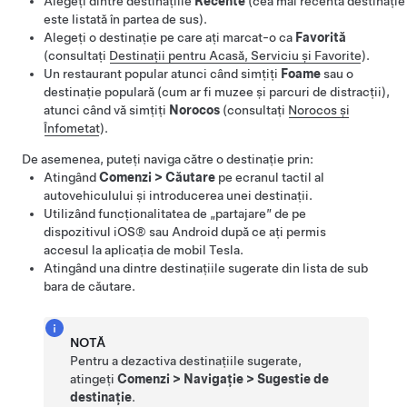
Alegeți dintre destinațiile
Recente
(cea mai recentă destinație
este listată în partea de sus).
Alegeți o destinație pe care ați marcat-o ca
Favorită
(consultați
Destinații pentru Acasă, Serviciu și Favorite
).
Un restaurant popular atunci când simțiți
Foame
sau o
destinație populară (cum ar fi muzee și parcuri de distracții),
atunci când vă simțiți
Norocos
(consultați
Norocos și
Înfometat
).
De asemenea, puteți naviga către o destinație prin:
Atingând
Comenzi
>
Căutare
pe ecranul tactil al
autovehiculului și introducerea unei destinații.
Utilizând funcționalitatea de „partajare” de pe
dispozitivul iOS® sau Android după ce ați permis
accesul la aplicația de mobil Tesla.
Atingând una dintre destinațiile sugerate din lista de sub
bara de căutare.
NOTĂ
Pentru a dezactiva destinațiile sugerate,
atingeți
Comenzi
>
Navigație
>
Sugestie de
destinație
.