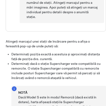
numărul de stații. Atingeți marcajul pentru a
mări imaginea. Apoi puteți să atingeți un marcaj
individual pentru detalii despre o anumită
stație.
Atingeți marcajul unei stații de încărcare pentru a afișa o
fereastră pop-up de unde puteți să:
Determinați poziția exactă a acestuia și aproximați distanța
față de poziția dvs. curentă.
Determinați dacă o stație Supercharger este compatibilă cu
remorcile. O stație Supercharger compatibilă cu remorcile
include posturi Supercharger care vă permit să parcați și să
încărcați având o remorcă atașată la vehicul.
NOTĂ
Dacă
Model S
este în modul Remorcă
(dacă există în
dotare)
, harta afișează stațiile Supercharger