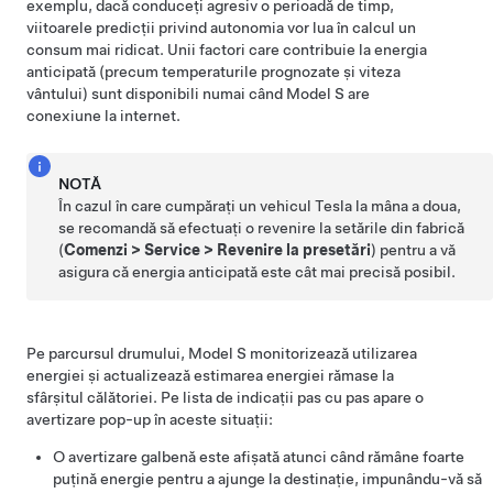
exemplu, dacă conduceți agresiv o perioadă de timp,
viitoarele predicții privind autonomia vor lua în calcul un
consum mai ridicat. Unii factori care contribuie la energia
anticipată (precum temperaturile prognozate și viteza
vântului) sunt disponibili numai când
Model S
are
conexiune la internet.
NOTĂ
În cazul în care cumpărați un vehicul Tesla la mâna a doua,
se recomandă să efectuați o revenire la setările din fabrică
(
Comenzi
>
Service
>
Revenire la presetări
) pentru a vă
asigura că energia anticipată este cât mai precisă posibil.
Pe parcursul drumului,
Model S
monitorizează utilizarea
energiei și actualizează estimarea energiei rămase la
sfârșitul călătoriei. Pe lista de indicații pas cu pas apare o
avertizare pop-up în aceste situații:
O avertizare galbenă este afișată atunci când rămâne foarte
puțină energie pentru a ajunge la destinație, impunându-vă să