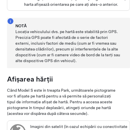
harta afișează orientarea pe care ați ales-o anterior.
NOTĂ
Locația vehiculului dvs. pe hartă este stabilită prin GPS.
Precizia GPS poate fi afectată de o serie de factori
externi, inclusiv factori de mediu (cum ar fi vremea sau
densitatea clădirilor), precum și interferențele de la alte
dispozitive (cum ar fi camere video de bord de la terți sau
alte dispozitive GPS din vehicul).
Afișarea hărții
Când
Model S
este în treapta Park, următoarele pictograme
vor fi afișate pe hartă pentru a vă permite să personalizați
tipul de informație afișat de hartă. Pentru a accesa aceste
pictograme în timpul deplasării, atingeți oriunde pe hartă
(acestea vor dispărea după câteva secunde).
Imagini din satelit (în cazul echipării cu conectivitate