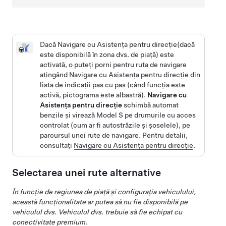
Dacă
Navigare cu Asistența pentru direcție
(dacă
este disponibilă în zona dvs. de piață)
este
activată, o puteți porni pentru ruta de navigare
atingând
Navigare cu Asistența pentru direcție
din
lista de indicații pas cu pas (când funcția este
activă, pictograma este albastră).
Navigare cu
Asistența pentru direcție
schimbă automat
benzile și virează
Model S
pe drumurile cu acces
controlat (cum ar fi autostrăzile și șoselele), pe
parcursul unei rute de navigare. Pentru detalii,
consultați
Navigare cu Asistența pentru direcție
.
Selectarea unei rute alternative
În funcție de regiunea de piață și configurația vehiculului,
această funcționalitate ar putea să nu fie disponibilă pe
vehiculul dvs. Vehiculul dvs. trebuie să fie echipat cu
conectivitate premium.