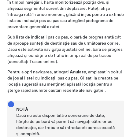
În timpul navigării, harta monitorizează poziția dvs. și
afișează segmentul curent din deplasare. Puteți afișa
întreaga rută în orice moment, glisând în jos pentru a extinde
lista cu indicații pas cu pas sau atingând pictograma de
prezentare generală a rutei.
Sub lista de indicații pas cu pas, o bară de progres arată cât
de aproape sunteți de destinație sau de următoarea oprire.
Dacă este activată navigația ajustată online, bara de progres
afișează și condițiile de trafic în timp real de pe traseu
(consultați
Trasee online
).
Pentru a opri navigarea, atingeți
Anulare
, amplasat în colțul
de jos al listei cu indicații pas cu pas. Glisați la dreapta pe
locația sugerată sau mențineți apăsată locația pentru a
șterge rapid anumite căutări recente ale navigației.
NOTĂ
Dacă nu este disponibilă o conexiune de date,
hărțile de pe bord vă permit să navigați către orice
destinație, dar trebuie să introduceți adresa exactă
și completă.