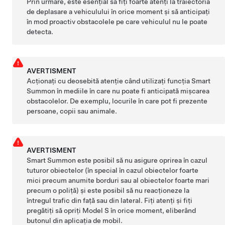
Prin urmare, este esențial să fiți foarte atenți la traiectoria
de deplasare a vehiculului în orice moment și să anticipați
în mod proactiv obstacolele pe care vehiculul nu le poate
detecta.
AVERTISMENT
Acționați cu deosebită atenție când utilizați funcția
Smart
Summon
în mediile în care nu poate fi anticipată mișcarea
obstacolelor. De exemplu, locurile în care pot fi prezente
persoane, copii sau animale.
AVERTISMENT
Smart Summon
este posibil să nu asigure oprirea în cazul
tuturor obiectelor (în special în cazul obiectelor foarte
mici precum anumite borduri sau al obiectelor foarte mari
precum o poliță) și este posibil să nu reacționeze la
întregul trafic din față sau din lateral. Fiți atenți și fiți
pregătiți să opriți
Model S
în orice moment, eliberând
butonul din aplicația de mobil.