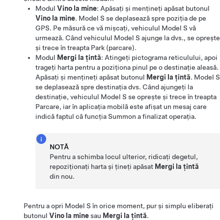
Modul
Vino la mine
: Apăsați și mențineți apăsat butonul
Vino la mine
.
Model S
se deplasează spre poziția de pe
GPS. Pe măsură ce vă mișcați, vehiculul
Model S
vă
urmează. Când vehiculul
Model S
ajunge la dvs., se oprește
și trece în treapta Park (parcare).
Modul
Mergi la țintă
: Atingeți pictograma reticulului, apoi
trageți harta pentru a poziționa pinul pe o destinație aleasă.
Apăsați și mențineți apăsat butonul
Mergi la țintă
.
Model S
se deplasează spre destinația dvs. Când ajungeți la
destinație, vehiculul
Model S
se oprește și trece în treapta
Parcare, iar în aplicația mobilă este afișat un mesaj care
indică faptul că funcția
Summon
a finalizat operația.
NOTĂ
Pentru a schimba locul ulterior, ridicați degetul,
repoziționați harta și țineți apăsat
Mergi la țintă
din nou.
Pentru a opri
Model S
în orice moment, pur și simplu eliberați
butonul
Vino la mine
sau
Mergi la țintă
.