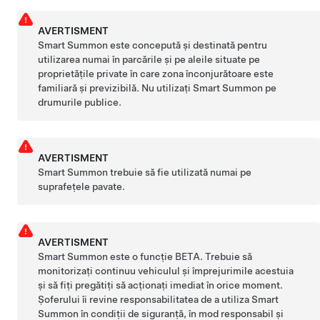
AVERTISMENT
Smart Summon
este concepută și destinată pentru
utilizarea numai în parcările și pe aleile situate pe
proprietățile private în care zona înconjurătoare este
familiară și previzibilă. Nu utilizați
Smart Summon
pe
drumurile publice.
AVERTISMENT
Smart Summon
trebuie să fie utilizată numai pe
suprafețele pavate.
AVERTISMENT
Smart Summon
este o funcție BETA. Trebuie să
monitorizați continuu vehiculul și împrejurimile acestuia
și să fiți pregătiți să acționați imediat în orice moment.
Șoferului îi revine responsabilitatea de a utiliza
Smart
Summon
în condiții de siguranță, în mod responsabil și