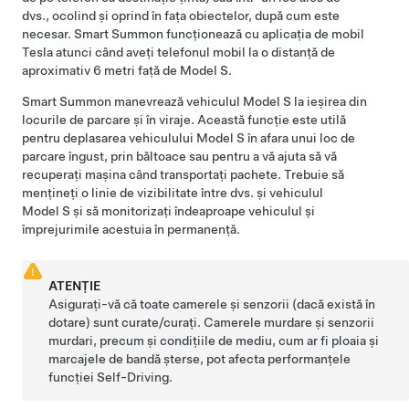
dvs., ocolind și oprind în fața obiectelor, după cum este
necesar.
Smart Summon
funcționează cu aplicația de mobil
Tesla atunci când aveți telefonul mobil la o distanță de
aproximativ
6 metri
față de
Model S
.
Smart Summon
manevrează vehiculul
Model S
la ieșirea din
locurile de parcare și în viraje. Această funcție este utilă
pentru deplasarea vehiculului
Model S
în afara unui loc de
parcare îngust, prin băltoace sau pentru a vă ajuta să vă
recuperați mașina când transportați pachete. Trebuie să
mențineți o linie de vizibilitate între dvs. și vehiculul
Model S
și să monitorizați îndeaproape vehiculul și
împrejurimile acestuia în permanență.
ATENŢIE
Asigurați-vă că toate camerele și senzorii (dacă există în
dotare) sunt curate/curați. Camerele murdare și senzorii
murdari, precum și condițiile de mediu, cum ar fi ploaia și
marcajele de bandă șterse, pot afecta performanțele
funcției
Self-Driving
.