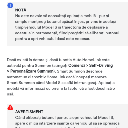
NOTĂ
Nu este nevoie să consultați aplicația mobilă—pur și
simplu mențineți butonul apăsat în jos, privind în același
timp vehiculul
Model S
și traiectoria de deplasare a
acestuia în permanență, fiind pregătiți să eliberați butonul
pentru a opri vehiculul dacă este necesar.
Dacă există în dotare și dacă funcția Auto HomeLink este
activată pentru
Summon
(atingeți
Comenzi
>
Self-Driving
>
Personalizare Summon
),
Smart Summon
deschide
automat un dispozitiv HomeLink dacă începeți manevra
Smart Summon
când
Model S
se află într-un garaj. Aplicația
mobilă vă informează cu privire la faptul că a fost deschisă o
ușă.
AVERTISMENT
Când eliberați butonul pentru a opri vehiculul
Model S
,
apare o mică întârziere înainte ca vehiculul să se oprească.