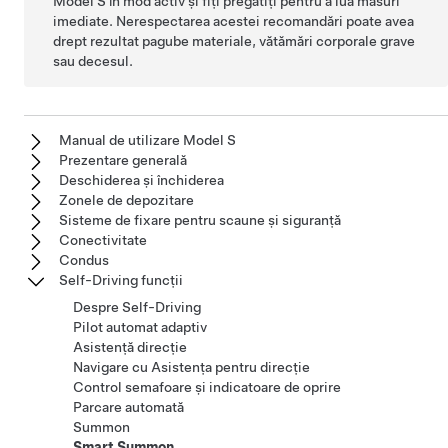
Model S
în mod activ și fiți pregătiți pentru a lua măsuri
imediate. Nerespectarea acestei recomandări poate avea
drept rezultat pagube materiale, vătămări corporale grave
sau decesul.
Manual de utilizare Model S
Prezentare generală
Deschiderea și închiderea
Zonele de depozitare
Sisteme de fixare pentru scaune și siguranță
Conectivitate
Condus
Self-Driving funcții
Despre Self-Driving
Pilot automat adaptiv
Asistență direcție
Navigare cu Asistența pentru direcție
Control semafoare și indicatoare de oprire
Parcare automată
Summon
Smart Summon