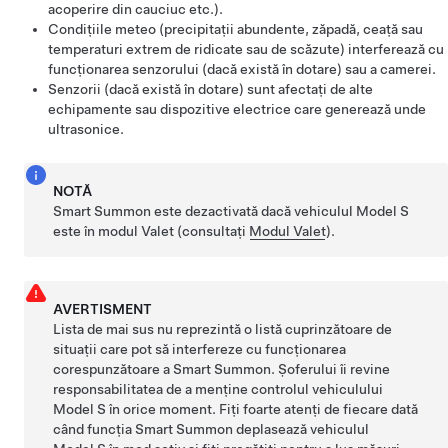
acoperire din cauciuc etc.).
Condițiile meteo (precipitații abundente, zăpadă, ceață sau
temperaturi extrem de ridicate sau de scăzute) interferează cu
funcționarea senzorului (dacă există în dotare) sau a camerei.
Senzorii
(dacă există în dotare)
sunt afectați de alte
echipamente sau dispozitive electrice care generează unde
ultrasonice.
NOTĂ
Smart Summon
este dezactivată dacă vehiculul
Model S
este în modul Valet (consultați
Modul Valet
).
AVERTISMENT
Lista de mai sus nu reprezintă o listă cuprinzătoare de
situații care pot să interfereze cu funcționarea
corespunzătoare a
Smart Summon
. Șoferului îi revine
responsabilitatea de a menține controlul vehiculului
Model S
în orice moment. Fiți foarte atenți de fiecare dată
când funcția
Smart Summon
deplasează vehiculul