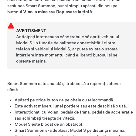
sesiunea
Smart Summon
, pur și simplu apăsați din nou pe
butonul
Vino la mine
sau
Deplasare la țintă
.
AVERTISMENT
Anticipați întotdeauna când trebuie să opriți vehiculul
Model S
. În funcție de calitatea conectivității dintre
telefon și vehiculul
Model S
, ar putea exista o ușoară
întârziere între momentul când eliberați butonul și se
oprește mașina.
Smart Summon
este anulată și trebuie să o reporniți, atunci
când:
Apăsați pe orice buton de pe cheia cu telecomandă.
Este activat mânerul unei portiere sau este deschisă o ușă.
Interacționați cu
Volan
, pedala de frână, pedala de accelerație
sau schimbați treapta de viteză.
Model S
este blocat de un obstacol.
Smart Summon
s-a deplasat
Model S
pe distanța maximă.