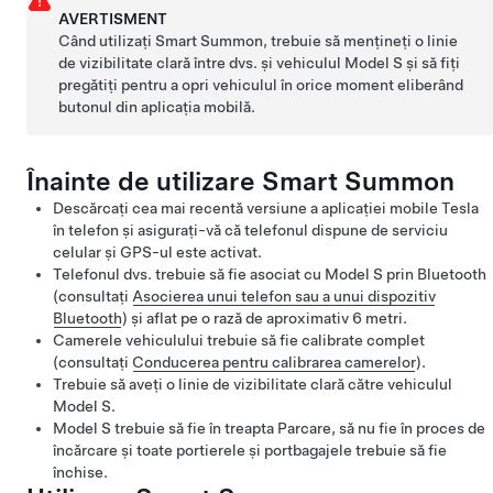
AVERTISMENT
Când utilizați
Smart Summon
, trebuie să mențineți o linie
de vizibilitate clară între dvs. și vehiculul
Model S
și să fiți
pregătiți pentru a opri vehiculul în orice moment eliberând
butonul din aplicația mobilă.
Înainte de utilizare
Smart Summon
Descărcați cea mai recentă versiune a aplicației mobile Tesla
în telefon și asigurați-vă că telefonul dispune de serviciu
celular și GPS-ul este activat.
Telefonul dvs. trebuie să fie asociat cu
Model S
prin Bluetooth
(consultați
Asocierea unui telefon sau a unui dispozitiv
Bluetooth
) și aflat pe o rază de aproximativ
6 metri
.
Camerele vehiculului trebuie să fie calibrate complet
(consultați
Conducerea pentru calibrarea camerelor
).
Trebuie să aveți o linie de vizibilitate clară către vehiculul
Model S
.
Model S
trebuie să fie în treapta Parcare, să nu fie în proces de
încărcare și toate portierele și portbagajele trebuie să fie
închise.