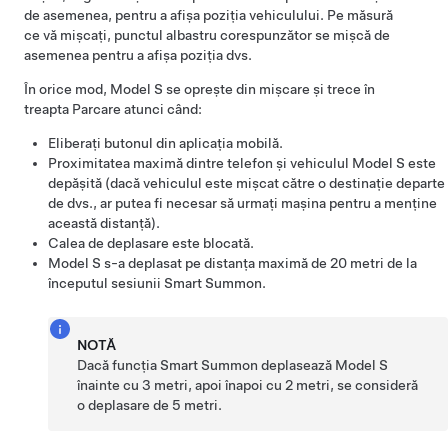
de asemenea, pentru a afișa poziția vehiculului. Pe măsură
ce vă mișcați, punctul albastru corespunzător se mișcă de
asemenea pentru a afișa poziția dvs.
În orice mod,
Model S
se oprește din mișcare și trece în
treapta Parcare atunci când:
Eliberați butonul din aplicația mobilă.
Proximitatea maximă dintre telefon și vehiculul
Model S
este
depășită (dacă vehiculul este mișcat către o destinație departe
de dvs., ar putea fi necesar să urmați mașina pentru a menține
această distanță).
Calea de deplasare este blocată.
Model S
s-a deplasat pe distanța maximă de
20 metri
de la
începutul sesiunii
Smart Summon
.
NOTĂ
Dacă funcția
Smart Summon
deplasează
Model S
înainte cu 3 metri, apoi înapoi cu 2 metri, se consideră
o deplasare de 5 metri.