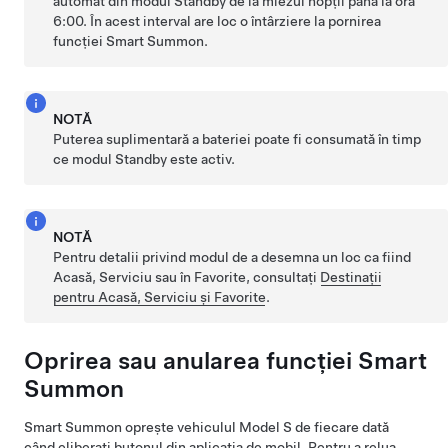
automat din modul Standby de la miezul nopții până la ora
6:00. În acest interval are loc o întârziere la pornirea
funcției
Smart Summon
.
NOTĂ
Puterea suplimentară a bateriei poate fi consumată în timp
ce modul Standby este activ.
NOTĂ
Pentru detalii privind modul de a desemna un loc ca fiind
Acasă, Serviciu sau în Favorite, consultați
Destinații
pentru Acasă, Serviciu și Favorite
.
Oprirea sau anularea funcției Smart
Summon
Smart Summon
oprește vehiculul
Model S
de fiecare dată
când eliberați butonul din aplicația de mobil. Pentru a relua