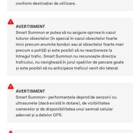
conform destinației de utilizare.
AVERTISMENT
Smart Summon
ar putea să nu asigure oprirea în cazul
tuturor obiectelor (în special în cazul obiectelor foarte
mici precum anumite borduri sau al obiectelor foarte mari
precum o poliță) și este posibil să nu reacționeze la
întregul trafic.
Smart Summon
nu recunoaște direcția
traficului, nu navighează în jurul spațiilor de parcare goale
și este posibil să nu anticipeze traficul venit din lateral.
AVERTISMENT
Smart Summon
– performanțele depind de senzorii cu
ultrasunete (dacă există în dotare), de vizibilitatea
camerelor și de disponibilitatea unui semnal celular
adecvat și a datelor GPS.