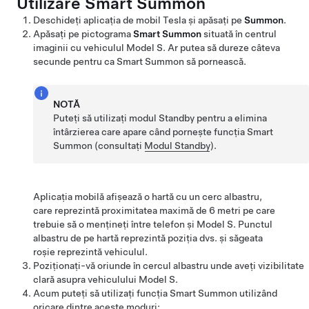
Utilizare
Smart Summon
Deschideți aplicația de mobil Tesla și apăsați pe
Summon
.
Apăsați pe pictograma
Smart Summon
situată în centrul
imaginii cu vehiculul
Model S
. Ar putea să dureze câteva
secunde pentru ca
Smart Summon
să pornească.
NOTĂ
Puteți să utilizați modul Standby pentru a elimina
întârzierea care apare când pornește funcția
Smart
Summon
(consultați
Modul Standby
).
Aplicația mobilă afișează o hartă cu un cerc albastru,
care reprezintă proximitatea maximă de
6 metri
pe care
trebuie să o mențineți între telefon și
Model S
. Punctul
albastru de pe hartă reprezintă poziția dvs. și săgeata
roșie reprezintă vehiculul.
Poziționați-vă oriunde în cercul albastru unde aveți vizibilitate
clară asupra vehiculului
Model S
.
Acum puteți să utilizați funcția
Smart Summon
utilizând
oricare dintre aceste moduri: