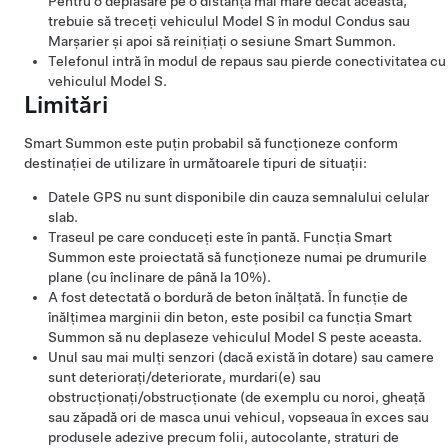
Pentru o deplasare pe o distanță mai mare decât aceasta,
trebuie să treceți vehiculul
Model S
în modul Condus sau
Marșarier și apoi să reinițiați o sesiune
Smart Summon
.
Telefonul intră în modul de repaus sau pierde conectivitatea cu
vehiculul
Model S
.
Limitări
Smart Summon
este puțin probabil să funcționeze conform
destinației de utilizare în următoarele tipuri de situații:
Datele GPS nu sunt disponibile din cauza semnalului celular
slab.
Traseul pe care conduceți este în pantă. Funcția Smart
Summon
este proiectată să funcționeze numai pe drumurile
plane (cu înclinare de până la 10%).
A fost detectată o bordură de beton înălțată. În funcție de
înălțimea marginii din beton, este posibil ca funcția
Smart
Summon
să nu deplaseze vehiculul
Model S
peste aceasta.
Unul sau mai mulți senzori
(dacă există în dotare)
sau camere
sunt deteriorați/deteriorate, murdari(e) sau
obstrucționați/obstrucționate (de exemplu cu noroi, gheață
sau zăpadă ori de masca unui vehicul, vopseaua în exces sau
produsele adezive precum folii, autocolante, straturi de