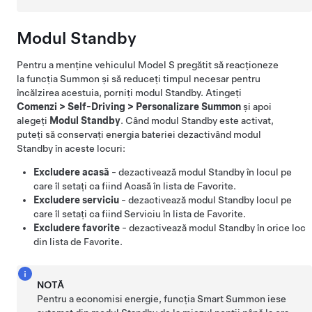
Modul Standby
Pentru a menține vehiculul
Model S
pregătit să reacționeze
la funcția
Summon
și să reduceți timpul necesar pentru
încălzirea acestuia, porniți modul Standby. Atingeți
Comenzi
>
Self-Driving
>
Personalizare Summon
și apoi
alegeți
Modul Standby
. Când modul Standby este activat,
puteți să conservați energia bateriei dezactivând modul
Standby în aceste locuri:
Excludere acasă
- dezactivează modul Standby în locul pe
care îl setați ca fiind Acasă în lista de Favorite.
Excludere serviciu
- dezactivează modul Standby locul pe
care îl setați ca fiind Serviciu în lista de Favorite.
Excludere favorite
- dezactivează modul Standby în orice loc
din lista de Favorite.
NOTĂ
Pentru a economisi energie, funcția
Smart Summon
iese