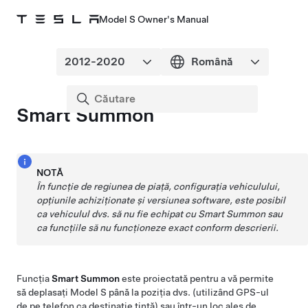
Model S Owner's Manual
Smart Summon
NOTĂ
În funcție de regiunea de piață, configurația vehiculului,
opțiunile achiziționate și versiunea software, este posibil
ca vehiculul dvs. să nu fie echipat cu
Smart Summon
sau
ca funcțiile să nu funcționeze exact conform descrierii.
Funcția
Smart
Summon
este proiectată pentru a vă permite
să deplasați
Model S
până la poziția dvs. (utilizând GPS-ul
de pe telefon ca destinație țintă) sau într-un loc ales de