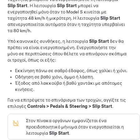
Slip Start
. Η λειτουργία
Slip Start
μπορεί να
ενεργοποιηθεί μόνο όταν το
Model S
κινείται με
ταχύτητα
48 km/h
ή μικρότερη. Η λειτουργία
Slip Start
απενεργοποιείται αυτόματα όταν η ταχύτητα υπερβαίνει
τα
80 km/h
.
Υπό κανονικές συνθήκες, η λειτουργία
Slip Start
δεν θα
πρέπει να είναι ενεργοποιημένη. Ενεργοποιήστε την
μόνο σε περιπτώσεις όπου θέλετε να σπινάρουν σκόπιμα
οι τροχοί, όπως οι εξής:
Εκκίνηση πάνω σε σαθρό έδαφος, όπως χαλίκι ή χιόνι.
Οδήγηση σε βαθύ χιόνι, άμμο ή λάσπη.
Έξοδος από λακκούβα ή βαθύ χαντάκι με απότομες
κινήσεις.
Για να επιτρέψετε το σπινάρισμα των τροχών, αγγίξτε τις
επιλογές
Controls
>
Pedals & Steering
>
Slip Start
.
Στον πίνακα οργάνων εμφανίζεται ένα
προειδοποιητικό μήνυμα όταν ενεργοποιείται η
λειτουργία
Slip Start
.