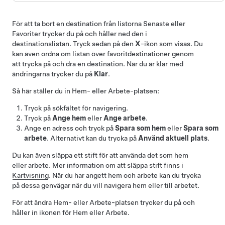
För att ta bort en destination från listorna Senaste eller
Favoriter trycker du på och håller ned den i
destinationslistan. Tryck sedan på den
X
-ikon som visas. Du
kan även ordna om listan över favoritdestinationer genom
att trycka på och dra en destination. När du är klar med
ändringarna trycker du på
Klar
.
Så här ställer du in Hem- eller Arbete-platsen:
Tryck på sökfältet för navigering.
Tryck på
Ange hem
eller
Ange arbete
.
Ange en adress och tryck på
Spara som hem
eller
Spara som
arbete
. Alternativt kan du trycka på
Använd aktuell plats
.
Du kan även släppa ett stift för att använda det som hem
eller arbete. Mer information om att släppa stift finns i
Kartvisning
. När du har angett hem och arbete kan du trycka
på dessa genvägar när du vill navigera hem eller till arbetet.
För att ändra Hem- eller Arbete-platsen trycker du på och
håller in ikonen för Hem eller Arbete.