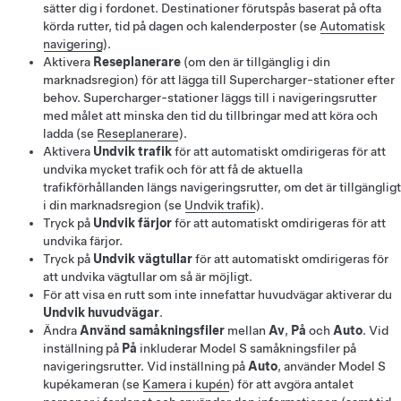
sätter dig i fordonet. Destinationer förutspås baserat på ofta
körda rutter, tid på dagen och kalenderposter (se
Automatisk
navigering
).
Aktivera
Reseplanerare
(om den är tillgänglig i din
marknadsregion) för att lägga till Supercharger-stationer efter
behov. Supercharger-stationer läggs till i navigeringsrutter
med målet att minska den tid du tillbringar med att köra och
ladda (se
Reseplanerare
).
Aktivera
Undvik trafik
för att automatiskt omdirigeras för att
undvika mycket trafik
och för att få de aktuella
trafikförhållanden längs navigeringsrutter, om det är tillgängligt
i din marknadsregion
(se
Undvik trafik
).
Tryck på
Undvik färjor
för att automatiskt omdirigeras för att
undvika färjor.
Tryck på
Undvik vägtullar
för att automatiskt omdirigeras för
att undvika vägtullar om så är möjligt.
För att visa en rutt som inte innefattar huvudvägar aktiverar du
Undvik huvudvägar
.
Ändra
Använd samåkningsfiler
mellan
Av
,
På
och
Auto
. Vid
inställning på
På
inkluderar
Model S
samåkningsfiler på
navigeringsrutter. Vid inställning på
Auto
, använder
Model S
kupékameran (se
Kamera i kupén
) för att avgöra antalet