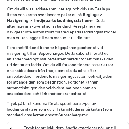
Om du vill visa laddare som inte ägs och drivs av Tesla på
listan och kartan över laddare pekar du på
Reglage
>
Navigering
>
Tredjeparts laddningsstationer
. Detta
alternativ är aktiverat som standard. Reseplaneraren
navigerar inte automatiskt till tredjeparts laddningsstationer
men du kan lägga till dem manuellt till din rutt.
Fordonet förkonditionerar högspänningsbatteriet vid
navigering till en Supercharger. Detta säkerställer att du
anländer med optimal batteritemperatur för att minska den
tid det tar att ladda.
Om du vill förkonditionera batteriet för
en snabbladdare från tredje part ska du söka efter
snabbladdare i fordonets navigeringssystem och välja den
för att ange den som destination. Fordonet känner
automatiskt igen den valda destinationen som en
snabbladdare och förkonditionerar batteriet.
Tryck på blixtikonerna för att specificera typer av
laddningsplatser som du vill ska inkluderas på kartan (som
standard visar kartan endast Superchargers):
Tryck för att inkludera lågeffektstationer på upp till