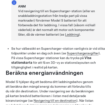
ANM
Vid navigering till en Supercharger-station (eller en
snabbladdningsstation från tredje part på vissa
marknader) förvärmer
Model S
batteriet för att
förbereda det för laddning. I vissa fall (såsom vid kall
väderlek) är det normalt att motor och komponenter
låter, då de värmer batteriet (se
Laddning
).
Se hur välbesökt en Supercharger-station vanligtvis är vid olika
tidpunkter under en dag och även (se
Superchargeravgifter
).
På vissa Supercharger-stationer kan du trycka på
Visa
stationskarta
för att få en 3D-vy av stationslayouten och
tillgänglighet i realtid på kartan.
Beräkna energianvändningen
Model S
hjälper dig att bedöma ditt laddningsbehov genom
att beräkna den mängd energi du kommer att förbruka tills
du når din destination. Under navigering ser du beräkningen
på kartan bredvid batterikonen i listan med detaljerade
köranvisningar (se
Navigering till en destination
). När listan