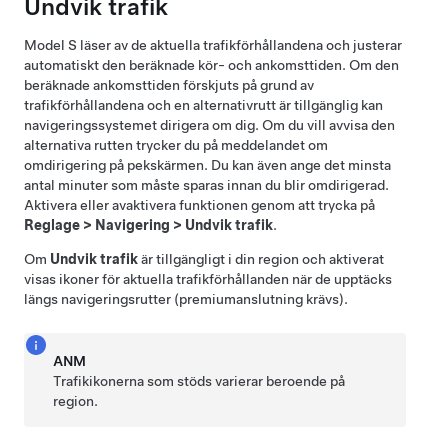
Undvik trafik
Model S
läser av de aktuella trafikförhållandena och justerar
automatiskt den beräknade kör- och ankomsttiden. Om den
beräknade ankomsttiden förskjuts på grund av
trafikförhållandena och en alternativrutt är tillgänglig kan
navigeringssystemet dirigera om dig.
Om du vill avvisa den
alternativa rutten trycker du på meddelandet om
omdirigering på pekskärmen.
Du kan även ange det minsta
antal minuter som måste sparas innan du blir omdirigerad.
Aktivera eller avaktivera funktionen genom att trycka på
Reglage
>
Navigering
>
Undvik trafik
.
Om
Undvik trafik
är tillgängligt i din region och aktiverat
visas ikoner för aktuella trafikförhållanden när de upptäcks
längs navigeringsrutter (premiumanslutning krävs).
ANM
Trafikikonerna som stöds varierar beroende på
region.