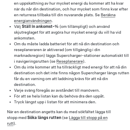
en uppskattning av hur mycket energi du kommer att ha kvar
när du når din destination, och hur mycket som finns kvar efter
en returresa tillbaka till din nuvarande plats. Se
Beräkna
energianvändningen
.
Välj
Ställ in ankomst-%
(om tillämpligt) och använd
skjutreglaget för att avgöra hur mycket energi du vill ha vid
ankomsten.
Om du måste ladda batteriet för att nå din destination och
reseplaneraren är aktiverad (om tillgänglig i din
marknadsregion) läggs Supercharger-stationer automatiskt till
i navigeringsrutten (se
Reseplanerare
).
Om du inte kommer att ha tillräckligt med energi för att nå din
destination och det inte finns någon Supercharger längs rutten
får du en varning om att laddning krävs för att nå din
destination.
Varje sväng föregås av avståndet till manövern.
För att se hela listan kan du behöva dra den uppåt.
Tryck längst upp i listan för att minimera den.
När en destination angetts kan du med sökfältet lägga till
stopp med
Söka längs rutten
(se
Lägga till stopp på en
rutt
).