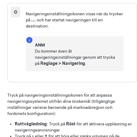
Navigeringsinställningsikonen visas när du trycker
på
...
och har startat navigeringen till en
destination.
ANM
Du kommer även åt
navigeringsinställningar genom att trycka
på
Reglage
>
Navigering
.
Tryck på navigeringsinställningsikonen för att anpassa
navigeringssystemet utifrån dina önskemål (tillgängliga
inställningar varierar beroende på marknadsregion och
fordonets konfiguration):
Ruttvägledning
: Tryck på
Röst
för att aktivera uppläsning av
navigeringsanvisningar.
Tryck på
-
eller
+
för att höja eller sänka volymen på de