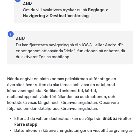
ANM
Om du vill avaktivera trycker du på
Reglage
>
Navigering
>
Destinationsförslag
.
ANM
Du kan fjärrstarta navigering på din IOS®- eller Android™-
enhet genom att använda ”dela”-funktionen på enheten då
du aktiverat Teslas mobilapp.
När du angivit en plats zoomas pekskärmen ut för att ge en
överblick över rutten du ska färdas och visar en detaljerad
köranvisningslista. Beräknad ankomsttid, körtid,
mellanstopp och väderförhållanden på destinationen,
och
körsträcka visas längst ned i köranvisningslistan. Observera
följande om den detaljerade köranvisningslistan:
Efter att du valt en destination kan du välja från
Snabbare
eller
Färre stopp
.
Batteriikonen i köranvisningslistan ger en visuell återgivning av