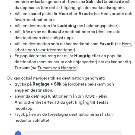
område av kartan genom att trycka på
Sök i detta område
när
du uppmanas (om det är tillgängligt i din marknadsregion).
Välj en sparad plats för
Hem
eller
Arbete
(se
Hem, arbete och
favoritdestinationer
).
Välj en destination för
Laddning
(se
Laddningsplatser
).
Välj från en av de
Senaste
destinationerna (den senaste
destinationen visas högst upp).
Välj en destination som du har markerat som
Favorit
(se
Hem,
arbete och favoritdestinationer
).
En populär restaurang när du är
Hungrig
eller en populär
destination (som museum och nöjesparker) när du känner dig
Tursam
(se
Tursam och Hungrig
).
Du kan också navigera till en destination genom att:
trycka på
Reglage
>
Sök
på fordonets pekskärm och
ange en destination.
använda delningsfunktionen från din iOS®- eller
Android-enhet efter att du gett tillgång till Teslas
mobilapp.
Tryck på en av de föreslagna destinationerna i listan
nedanför sökfältet.