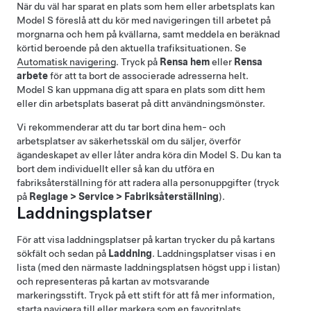
När du väl har sparat en plats som hem eller arbetsplats kan
Model S
föreslå att du kör med navigeringen till arbetet på
morgnarna och hem på kvällarna, samt meddela en beräknad
körtid beroende på den aktuella trafiksituationen. Se
Automatisk navigering
. Tryck på
Rensa hem
eller
Rensa
arbete
för att ta bort de associerade adresserna helt.
Model S
kan uppmana dig att spara en plats som ditt hem
eller din arbetsplats baserat på ditt användningsmönster.
Vi rekommenderar att du tar bort dina hem- och
arbetsplatser av säkerhetsskäl om du säljer, överför
ägandeskapet av eller låter andra köra din
Model S
. Du kan ta
bort dem individuellt eller så kan du utföra en
fabriksåterställning för att radera alla personuppgifter (tryck
på
Reglage
>
Service
>
Fabriksåterställning
).
Laddningsplatser
För att visa laddningsplatser på kartan trycker du på kartans
sökfält och sedan på
Laddning
. Laddningsplatser visas i en
lista (med den närmaste laddningsplatsen högst upp i listan)
och representeras på kartan av motsvarande
markeringsstift. Tryck på ett stift för att få mer information,
starta navigera till eller markera som en favoritplats.