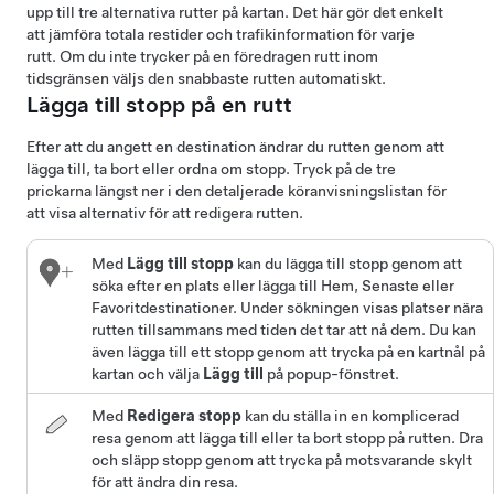
upp till tre alternativa rutter på kartan. Det här gör det enkelt
att jämföra totala restider och trafikinformation för varje
rutt. Om du inte trycker på en föredragen rutt inom
tidsgränsen väljs den snabbaste rutten automatiskt.
Lägga till stopp på en rutt
Efter att du angett en destination ändrar du rutten genom att
lägga till, ta bort eller ordna om stopp. Tryck på de tre
prickarna längst ner i den detaljerade köranvisningslistan för
att visa alternativ för att redigera rutten.
Med
Lägg till stopp
kan du lägga till stopp genom att
söka efter en plats eller lägga till Hem, Senaste eller
Favoritdestinationer. Under sökningen visas platser nära
rutten tillsammans med tiden det tar att nå dem. Du kan
även lägga till ett stopp genom att trycka på en kartnål på
kartan och välja
Lägg till
på popup-fönstret.
Med
Redigera stopp
kan du ställa in en komplicerad
resa genom att lägga till eller ta bort stopp på rutten. Dra
och släpp stopp genom att trycka på motsvarande skylt
för att ändra din resa.