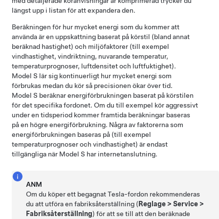
med detaljerade köranvisningar är komprimerad trycker du
längst upp i listan för att expandera den.
Beräkningen för hur mycket energi som du kommer att
använda är en uppskattning baserat på körstil (bland annat
beräknad hastighet) och miljöfaktorer (till exempel
vindhastighet, vindriktning, nuvarande temperatur,
temperaturprognoser, luftdensitet och luftfuktighet).
Model S
lär sig kontinuerligt hur mycket energi som
förbrukas medan du kör så precisionen ökar över tid.
Model S
beräknar energiförbrukningen baserat på körstilen
för det specifika fordonet. Om du till exempel kör aggressivt
under en tidsperiod kommer framtida beräkningar baseras
på en högre energiförbrukning. Några av faktorerna som
energiförbrukningen baseras på (till exempel
temperaturprognoser och vindhastighet) är endast
tillgängliga när
Model S
har internetanslutning.
ANM
Om du köper ett begagnat Tesla-fordon rekommenderas
du att utföra en fabriksåterställning (
Reglage
>
Service
>
Fabriksåterställning
) för att se till att den beräknade