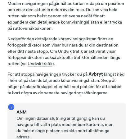
Medan navigeringen pågår håller kartan reda på din position
och visar den aktuella delen av din resa. Du kan visa hela
rutten när som helst genom att svepa nedåt för att
expandera den detaljerade köranvisningslistan eller trycka
på ruttöversiktsikonen.
Nedanför den detaljerade köranvisningslistan finns en
förloppsindikator som visar hur nära du är din destination
eller ditt nästa stopp. Om Undvik trafik är aktiverat visar
förloppsindikatorn också aktuella trafikförhållanden längs
rutten (se
Undvik trafik
).
För att stoppa navigeringen trycker du på
Avbryt
längst ned
i hörnet på den detaljerade köranvisningslistan. Svep åt
höger på platsförslaget eller håll ned platsen för att snabbt
ta bort några av de senaste navigeringssökningarna.
ANM
Om ingen dataanslutning är tillgänglig kan du
navigera till valfri plats med ombordkartorna, men
du måste ange platsens exakta och fullständiga
adress.