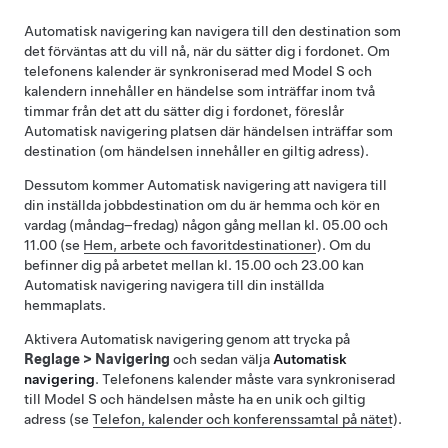
Automatisk navigering
kan navigera till den destination som
det förväntas att du vill nå, när du sätter dig i fordonet. Om
telefonens kalender är synkroniserad med
Model S
och
kalendern innehåller en händelse som inträffar inom två
timmar från det att du sätter dig i fordonet, föreslår
Automatisk navigering
platsen där händelsen inträffar som
destination (om händelsen innehåller en giltig adress).
Dessutom kommer
Automatisk navigering
att navigera till
din inställda jobbdestination om du är hemma och kör en
vardag (måndag–fredag) någon gång mellan kl. 05.00 och
11.00 (se
Hem, arbete och favoritdestinationer
). Om du
befinner dig på arbetet mellan kl. 15.00 och 23.00 kan
Automatisk navigering
navigera till din inställda
hemmaplats.
Aktivera
Automatisk navigering
genom att trycka på
Reglage
>
Navigering
och sedan välja
Automatisk
navigering
. Telefonens kalender måste vara synkroniserad
till
Model S
och händelsen måste ha en unik och giltig
adress (se
Telefon, kalender och konferenssamtal på nätet
).