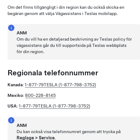
Om det finns tillgängligt i din region kan du också skicka en
begäran genom att välja Vägassistans i Teslas mobilapp.
ANM
Om du vill ha en detaljerad beskrivning av Teslas policy för
vägassistans går du till supportsida på Teslas webbplats
för din region.
Regionala telefonnummer
Kanada
:
1-877-79TESLA (1-877-798-3752)
Mexiko
:
800-228-8145
USA
:
1-877-79TESLA (1-877-798-3752)
ANM
Du kan också visa telefonnumret genom att trycka på
Reglage
>
Service
.