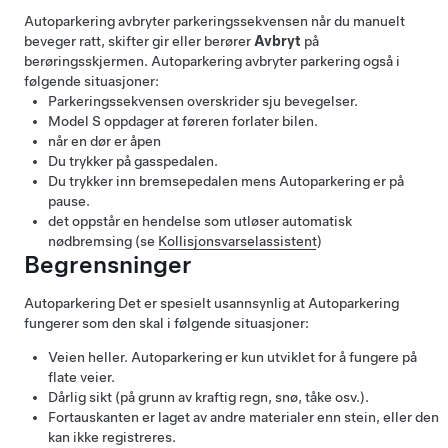
Autoparkering
avbryter parkeringssekvensen når du manuelt
beveger
ratt
, skifter gir eller berører
Avbryt
på
berøringsskjermen.
Autoparkering
avbryter parkering også i
følgende situasjoner:
Parkeringssekvensen overskrider sju bevegelser.
Model S
oppdager at føreren forlater bilen.
når en dør er åpen
Du trykker på gasspedalen.
Du trykker inn bremsepedalen mens
Autoparkering
er på
pause.
det oppstår en hendelse som utløser automatisk
nødbremsing (se
Kollisjonsvarselassistent
)
Begrensninger
Autoparkering
Det er spesielt usannsynlig at Autoparkering
fungerer som den skal i følgende situasjoner:
Veien heller.
Autoparkering
er kun utviklet for å fungere på
flate veier.
Dårlig sikt (på grunn av kraftig regn, snø, tåke osv.).
Fortauskanten er laget av andre materialer enn stein, eller den
kan ikke registreres.