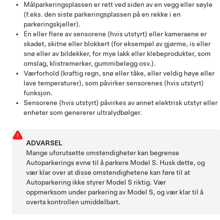
Målparkeringsplassen er rett ved siden av en vegg eller søyle
(f.eks. den siste parkeringsplassen på en rekke i en
parkeringskjeller).
Én eller flere av sensorene (hvis utstyrt) eller kameraene er
skadet, skitne eller blokkert (for eksempel av gjørme, is eller
snø eller av bildekker, for mye lakk eller klebeprodukter, som
omslag, klistremerker, gummibelegg osv.).
Værforhold (kraftig regn, snø eller tåke, eller veldig høye eller
lave temperaturer), som påvirker sensorenes (hvis utstyrt)
funksjon.
Sensorene (hvis utstyrt) påvirkes av annet elektrisk utstyr eller
enheter som genererer ultralydbølger.
ADVARSEL
Mange uforutsette omstendigheter kan begrense
Autoparkering
s evne til å parkere
Model S
. Husk dette, og
vær klar over at disse omstendighetene kan føre til at
Autoparkering
ikke styrer
Model S
riktig. Vær
oppmerksom under parkering av
Model S
, og vær klar til å
overta kontrollen umiddelbart.