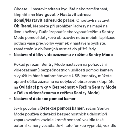
Chcete-li nastavit adresu bydliště nebo zaměstnání,
klepněte na
Navigovat
>
Nastavit adresu
domů/Nastavit adresu do práce
. Chcete-li nastavit
Oblíbené
, klepněte při prohlížení adresy na mapě na
ikonu hvězdy. Ruční zapnutí nebo vypnutí režimu Sentry
Mode pomocí dotykové obrazovky nebo mobilní aplikace
potlačí vaše předvolby výjimek v nastavení bydliště,
zaměstnání a oblíbených míst až do příští jízdy.
Nastavení délky videozáznamu v režimu Sentry Mode
Pokud je režim Sentry Mode nastaven na pořizování
videozáznamů bezpečnostních událostí pomocí kamery
s využitím řádně naformátované USB jednotky, můžete
upravit délku záznamu na dotykové obrazovce (klepněte
na
Ovládací prvky
>
Bezpečnost
>
Režim Sentry Mode
>
Délka videozáznamu v režimu Sentry Mode
).
Nastavení detekce pomocí kamer
Je-li povolena
Detekce pomocí kamer
, režim Sentry
Mode používá k detekci bezpečnostních událostí při
zaparkovaném vozidle kromě senzorů vozidla také
externí kamery vozidla. Je-li tato funkce vypnutá, vozidlo