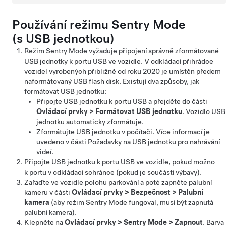
Používání režimu Sentry Mode
(s USB jednotkou)
Režim Sentry Mode vyžaduje připojení správně zformátované
USB jednotky k portu USB ve vozidle.
V odkládací přihrádce
vozidel vyrobených přibližně od roku 2020 je umístěn předem
naformátovaný USB flash disk.
Existují dva způsoby, jak
formátovat USB jednotku:
Připojte USB jednotku k portu USB a přejděte do části
Ovládací prvky
>
Formátovat USB jednotku
. Vozidlo USB
jednotku automaticky zformátuje.
Zformátujte USB jednotku v počítači. Více informací je
uvedeno v části
Požadavky na USB jednotku pro nahrávání
videí
.
Připojte USB jednotku k portu USB ve vozidle, pokud možno
k portu v odkládací schránce
(pokud je součástí výbavy)
.
Zařaďte ve vozidle polohu parkování a poté zapněte palubní
kameru v části
Ovládací prvky
>
Bezpečnost
>
Palubní
kamera
(aby režim Sentry Mode fungoval, musí být zapnutá
palubní kamera).
Klepněte na
Ovládací prvky
>
Sentry Mode
>
Zapnout
. Barva