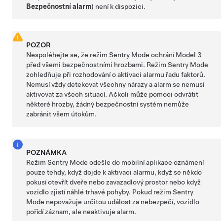
Bezpečnostní alarm
) není k dispozici.
POZOR
Nespoléhejte se, že režim Sentry Mode ochrání
Model 3
před všemi bezpečnostními hrozbami. Režim Sentry Mode
zohledňuje při rozhodování o aktivaci alarmu řadu faktorů.
Nemusí vždy detekovat všechny nárazy a alarm se nemusí
aktivovat za všech situací. Ačkoli může pomoci odvrátit
některé hrozby, žádný bezpečnostní systém nemůže
zabránit všem útokům.
POZNÁMKA
Režim Sentry Mode odešle do mobilní aplikace oznámení
pouze tehdy, když dojde k aktivaci alarmu, když se někdo
pokusí otevřít dveře nebo zavazadlový prostor nebo když
vozidlo zjistí náhlé trhavé pohyby. Pokud režim Sentry
Mode nepovažuje určitou událost za nebezpečí, vozidlo
pořídí záznam, ale neaktivuje alarm.