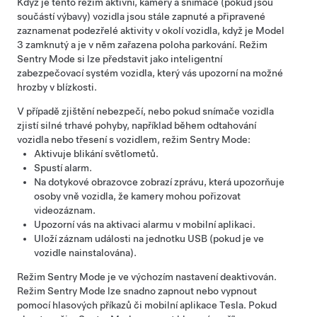
Když je tento režim aktivní, kamery
a snímače (pokud jsou
součástí výbavy) vozidla
jsou stále zapnuté a připravené
zaznamenat podezřelé aktivity v okolí vozidla, když je
Model
3
zamknutý a je v něm zařazena poloha parkování. Režim
Sentry Mode si lze představit jako inteligentní
zabezpečovací systém vozidla, který vás upozorní na možné
hrozby v blízkosti.
V případě zjištění nebezpečí, nebo pokud snímače vozidla
zjistí silné trhavé pohyby, například během odtahování
vozidla nebo třesení s vozidlem, režim Sentry Mode:
Aktivuje blikání světlometů.
Spustí alarm.
Na dotykové obrazovce zobrazí zprávu, která upozorňuje
osoby vně vozidla, že kamery mohou pořizovat
videozáznam.
Upozorní vás na aktivaci alarmu v mobilní aplikaci.
Uloží záznam události na jednotku USB (pokud je ve
vozidle nainstalována).
Režim Sentry Mode je ve výchozím nastavení deaktivován.
Režim Sentry Mode lze snadno zapnout nebo vypnout
pomocí hlasových příkazů či mobilní aplikace Tesla. Pokud