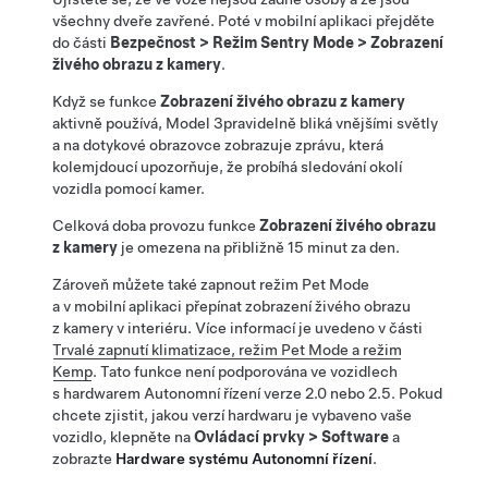
všechny dveře zavřené. Poté v mobilní aplikaci přejděte
do části
Bezpečnost
>
Režim Sentry Mode
>
Zobrazení
živého obrazu z kamery
.
Když se funkce
Zobrazení živého obrazu z kamery
aktivně používá,
Model 3
pravidelně bliká vnějšími světly
a
na dotykové obrazovce zobrazuje zprávu, která
kolemjdoucí upozorňuje, že probíhá sledování
okolí
vozidla pomocí kamer.
Celková doba provozu funkce
Zobrazení živého obrazu
z kamery
je omezena na přibližně
15 minut
za den.
Zároveň můžete také zapnout režim
Pet Mode
a v mobilní aplikaci přepínat zobrazení živého obrazu
z kamery v interiéru. Více informací je uvedeno v části
Trvalé zapnutí klimatizace, režim Pet Mode a režim
Kemp
. Tato funkce není podporována ve vozidlech
s hardwarem
Autonomní řízení
verze 2.0 nebo 2.5. Pokud
chcete zjistit, jakou verzí hardwaru je vybaveno vaše
vozidlo, klepněte na
Ovládací prvky
>
Software
a
zobrazte
Hardware systému
Autonomní řízení
.