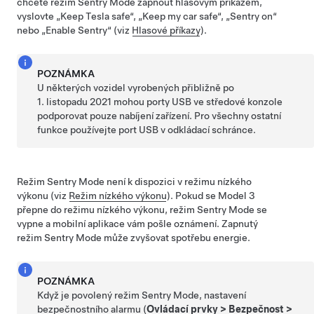
chcete režim Sentry Mode zapnout hlasovým příkazem,
vyslovte „Keep Tesla safe“, „Keep my car safe“, „Sentry on“
nebo „Enable Sentry“ (viz
Hlasové příkazy
).
POZNÁMKA
U některých vozidel vyrobených přibližně po
1. listopadu 2021 mohou porty USB ve středové konzole
podporovat pouze nabíjení zařízení. Pro všechny ostatní
funkce používejte port USB v odkládací schránce.
Režim Sentry Mode není k dispozici v režimu nízkého
výkonu (viz
Režim nízkého výkonu
). Pokud se
Model 3
přepne do režimu nízkého výkonu, režim Sentry Mode se
vypne a mobilní aplikace vám pošle oznámení.
Zapnutý
režim Sentry Mode může zvyšovat spotřebu energie.
POZNÁMKA
Když je povolený režim Sentry Mode, nastavení
bezpečnostního alarmu (
Ovládací prvky
>
Bezpečnost
>