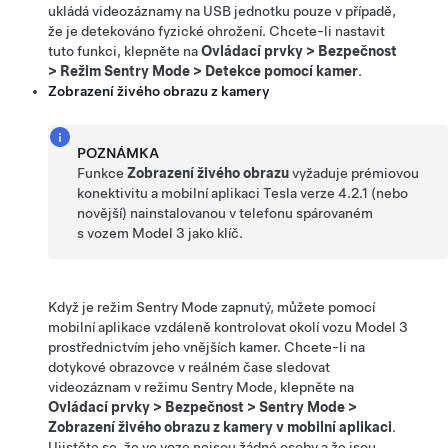
ukládá videozáznamy na USB jednotku pouze v případě,
že je detekováno fyzické ohrožení. Chcete-li nastavit
tuto funkci, klepněte na
Ovládací prvky
>
Bezpečnost
>
Režim Sentry Mode
>
Detekce pomocí kamer
.
Zobrazení živého obrazu z kamery
POZNÁMKA
Funkce
Zobrazení živého obrazu
vyžaduje prémiovou
konektivitu a mobilní aplikaci Tesla verze
4.2.1
(nebo
novější) nainstalovanou v telefonu spárovaném
s vozem
Model 3
jako klíč.
Když je režim Sentry Mode zapnutý, můžete pomocí
mobilní aplikace vzdáleně kontrolovat
okolí vozu
Model 3
prostřednictvím jeho vnějších kamer
. Chcete-li na
dotykové obrazovce v reálném čase sledovat
videozáznam v režimu Sentry Mode, klepněte na
Ovládací prvky
>
Bezpečnost
>
Sentry Mode
>
Zobrazení živého obrazu z kamery v mobilní aplikaci
.
Ujistěte se, že ve voze nejsou žádné osoby a že jsou