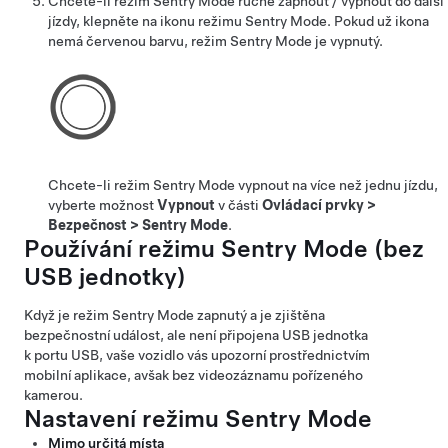
Chcete-li režim Sentry Mode ručně zapnout / vypnout do další
jízdy, klepněte na ikonu režimu Sentry Mode. Pokud už ikona
nemá červenou barvu, režim Sentry Mode je vypnutý.
Chcete-li režim Sentry Mode vypnout na více než jednu jízdu,
vyberte možnost
Vypnout
v části
Ovládací prvky
>
Bezpečnost
>
Sentry Mode
.
Používání režimu Sentry Mode (bez
USB jednotky)
Když je režim Sentry Mode zapnutý a je zjištěna
bezpečnostní událost, ale není připojena USB jednotka
k portu USB, vaše vozidlo vás upozorní prostřednictvím
mobilní aplikace, avšak bez videozáznamu pořízeného
kamerou.
Nastavení režimu Sentry Mode
Mimo určitá místa