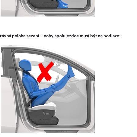
ávná poloha sezení – nohy spolujezdce musí být na podlaze: