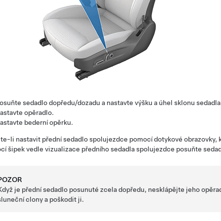
osuňte sedadlo dopředu/dozadu a nastavte výšku a úhel sklonu sedadla
astavte opěradlo.
astavte bederní opěrku.
e-li nastavit přední sedadlo spolujezdce pomocí dotykové obrazovky, 
í šipek vedle vizualizace předního sedadla spolujezdce posuňte sedad
POZOR
Když je přední sedadlo posunuté zcela dopředu, nesklápějte jeho opěrad
sluneční clony a poškodit ji.