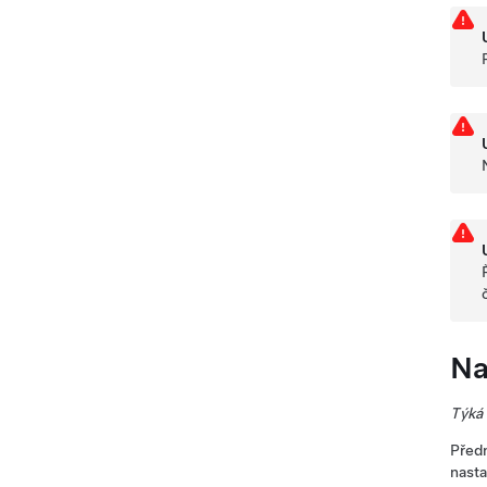
Na
Týká 
Předn
nasta