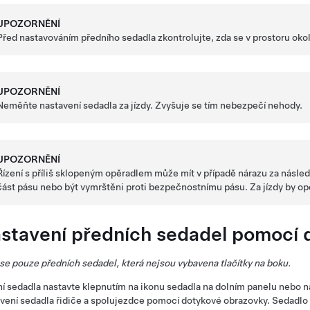
UPOZORNĚNÍ
Před nastavováním předního sedadla zkontrolujte, zda se v prostoru ok
UPOZORNĚNÍ
Neměňte nastavení sedadla za jízdy. Zvyšuje se tím nebezpečí nehody.
UPOZORNĚNÍ
Řízení s příliš sklopeným opěradlem může mít v případě nárazu za násle
část pásu nebo být vymrštěni proti bezpečnostnímu pásu. Za jízdy by o
stavení předních sedadel pomocí 
se pouze předních sedadel, která nejsou vybavena tlačítky na boku.
í sedadla nastavte klepnutím na ikonu sedadla na dolním panelu nebo 
vení sedadla řidiče a spolujezdce pomocí dotykové obrazovky. Sedadlo 