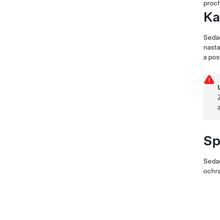
proch
Ka
Sedad
nasta
a pos
Sp
Sedad
ochra