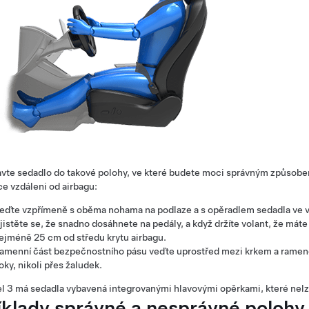
vte sedadlo do takové polohy, ve které budete moci správným způsobe
ce vzdáleni od airbagu:
eďte vzpřímeně s oběma nohama na podlaze a s opěradlem sedadla ve 
jistěte se, že snadno dosáhnete na pedály, a když držíte volant, že mát
ejméně
25 cm
od středu krytu airbagu.
amenní část bezpečnostního pásu veďte uprostřed mezi krkem a ramenem
oky, nikoli přes žaludek.
l 3
má sedadla vybavená integrovanými hlavovými opěrkami, které nelze
íklady správné a nesprávné polohy