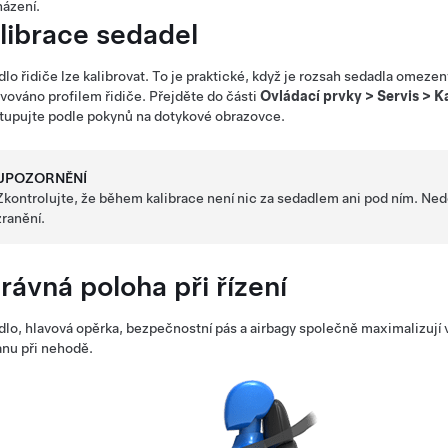
ázení.
librace sedadel
lo řidiče lze kalibrovat. To je praktické, když je rozsah sedadla omez
vováno profilem řidiče. Přejděte do části
Ovládací prvky
>
Servis
>
Ka
tupujte podle pokynů na dotykové obrazovce.
UPOZORNĚNÍ
Zkontrolujte, že během kalibrace není nic za sedadlem ani pod ním. Ned
zranění.
rávná poloha při řízení
lo, hlavová opěrka, bezpečnostní pás a airbagy společně maximalizují 
nu při nehodě.