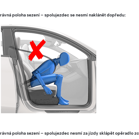
rávná poloha sezení – spolujezdec se nesmí naklánět dopředu:
ávná poloha sezení – spolujezdec nesmí za jízdy sklápět opěradlo zc