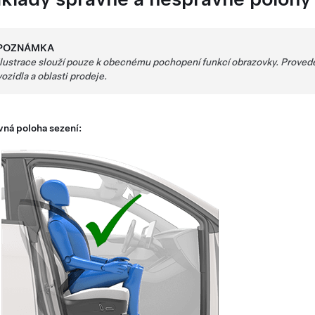
POZNÁMKA
Ilustrace slouží pouze k obecnému pochopení funkcí obrazovky. Proveden
vozidla a oblasti prodeje.
vná poloha sezení: