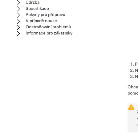
Údržba
Specifikace
Pokyny pro přepravu
V případě nouze
Odstraňování problémů
Informace pro zákazníky
P
N
N
Chcet
pomoc