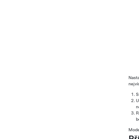
Nasta
nejví
S
U
n
R
b
Mode
Př