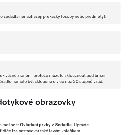
olo sedadla nenacházejí překážky (osoby nebo předměty).
dek vážné zranění, protože můžete sklouznout pod břišní
pěradlo nemělo být sklopené o více než 30 stupňů vzad.
dotykové obrazovky
na možnost
Ovládací prvky
>
Sedadla
. Upravte
řidiče lze nastavovat také levým kolečkem